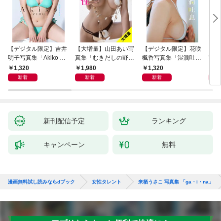
【デジタル限定】吉井
【大増量】山田あい写
【デジタル限定】花咲
【大
明子写真集「Akiko エ
真集「むきだしの野
楓香写真集「湿潤吐
写真
ピソード0－ZERO
性」
息」
爆発
1,320
1,980
1,320
1,
－」
新着
新着
新着
新刊配信予定
ランキング
キャンペーン
無料
漫画無料試し読みならdブック
女性タレント
来栖うさこ 写真集 「ga・i・na」