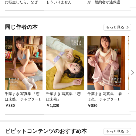
に転生したら、なぜか
もういりません
が、婚約者が過保護す
リ〜
ラスボス王子様に執着
ぎて逃げ出したい(私
されています
たち犬猿の仲でしたよ
ね！？)
同じ作者の本
もっと見る
千葉まき 写真集 「恋
千葉まき 写真集 「恋
千葉まき 写真集 「春
千葉
は未熟」 チャプター1
は未熟」
よ恋」 チャプター1
よ恋
880
1,320
880
1,
ビビットコンテンツのおすすめ本
もっと見る