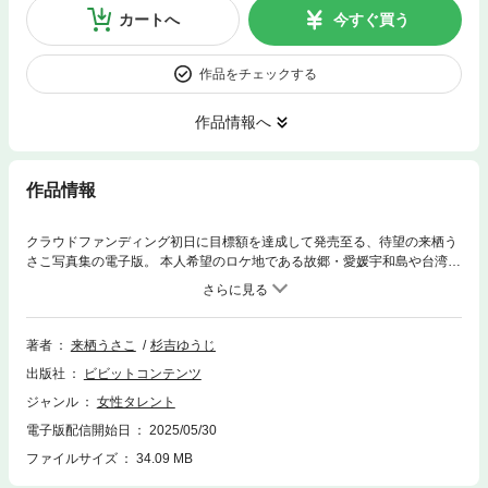
カートへ
今すぐ買う
作品をチェックする
作品情報へ
作品情報
クラウドファンディング初日に目標額を達成して発売至る、待望の来栖う
さこ写真集の電子版。 本人希望のロケ地である故郷・愛媛宇和島や台湾で
撮影。 来栖うさこにとって2nd写真集となる今回のテーマは、まさに"グラ
ビア"の原点回帰を、詰め込むこと。 タイトルの「ガイナ」は本人曰く、
故郷では、やばい、すごい、とても、の意味で使うとの事。 えらいこっち
ゃ〜みたいな。 プロフィール 名前：来栖うさこ（くるすうさこ） 生年月
著者
来栖うさこ
杉吉ゆうじ
日：1991年9月30日 出身：愛媛県 血液型：A 身長：165cm サイズ：B7
出版社
ビビットコンテンツ
7・W55・H88 趣味：グラビア研究、人狼ゲーム、ボドゲ、漫画アニメ、
ゲーム、パチンコスロ 特技：麻雀、動画撮影編集、踊ってみた This photo
ジャンル
女性タレント
book is a Japanese 32-year-old pin-up girl. Print length : 132pages
電子版配信開始日
2025/05/30
ファイルサイズ
34.09 MB