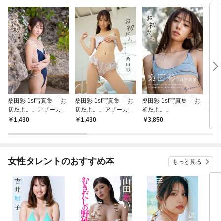
桑田彩 1st写真集 「お
桑田彩 1st写真集 「お
桑田彩 1st写真集 「お
桑田
初だよ。」アザーカッ
初だよ。」アザーカッ
初だよ。」
初だ
ト1
ト3
ト2
1,430
1,430
3,850
1,
女性タレントのおすすめ本
もっと見る