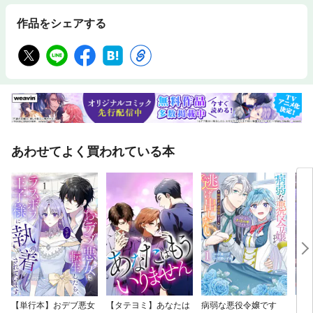
作品をシェアする
あわせてよく買われている本
【単行本】おデブ悪女
【タテヨミ】あなたは
病弱な悪役令嬢です
【タ