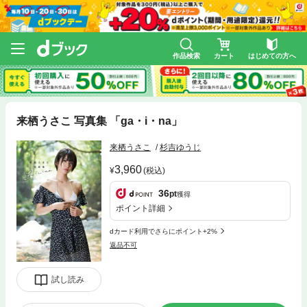
作品検索
カート
はじめての方へ
来栖うさこ 写真集 「ga・i・na」
来栖うさこ
杉吉ゆうじ
3,960
(税込)
36
pt
獲得
ポイント詳細
dカード利用でさらにポイント+2%
返品不可
試し読み