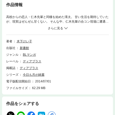
作品情報
高校からの恋人・仁木先輩と同棲を始めた瑛太。 甘い生活を期待していた
が、現実はぜんぜん甘くない。 そんな中、仁木先輩の合コン現場に遭遇し
てしまい!? 表題作のほか「明日も空は青い」、「瓢箪から駒が出る」を収
録。 小さな幸せが心を満たすハートウォーミングラブ！
著者
木下けい子
出版社
新書館
ジャンル
BLマンガ
レーベル
ディアプラス
掲載誌
ディアプラス
シリーズ
今日も月が綺麗
電子版配信開始日
2014/07/01
ファイルサイズ
62.29 MB
作品をシェアする