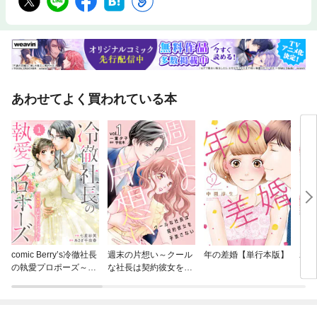
あわせてよく買われている本
comic Berry’s冷徹社長
週末の片想い～クール
年の差婚【単行本版】
わた
の執愛プロポーズ～花
な社長は契約彼女を手
嫁契約は終わったはず
放さない～【分冊版】
ですが！？～