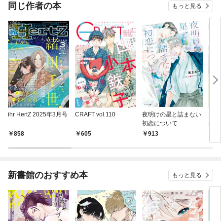
同じ作者の本
もっと見る
ihr HertZ 2025年3月号
CRAFT vol.110
夜明けの星と詰まない
京極
初恋について
限定
ンガ
858
605
913
8
新書館のおすすめ本
もっと見る