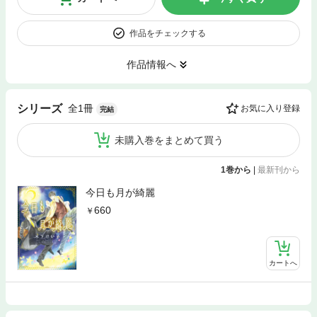
作品をチェックする
作品情報へ
全1冊
シリーズ
お気に入り登録
完結
未購入巻をまとめて買う
1巻から
|
最新刊から
今日も月が綺麗
660
カートへ