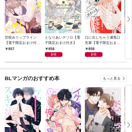
甘咬みリップライン
となりあいテソロ【電
口に出しちゃう瀬兎口
奸臣
【電子限定おまけ付
子限定おまけ付き】
先輩【電子限定おまけ
き】
付き】
858
858
957
8
新着
新着
BLマンガのおすすめ本
もっと見る