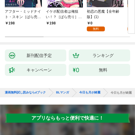
アフター・ミッドナイ
イケボ配信者は俺狙
初恋の悪魔【全年齢
ライ
ト・スキン［ばら売
い！？［ばら売り］
版】(1)
【全
り］ 第1話
第1話
0
0
198
198
無料
新刊配信予定
ランキング
キャンペーン
無料
漫画無料試し読みならdブック
BLマンガ
今日も月が綺麗
今日も月が綺麗
アプリならもっと便利で快適に！