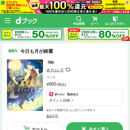
作品検索
カート
はじめての方へ
今日も月が綺麗
最新刊
完結
木下けい子
マンガ
660
(税込)
6
pt
獲得
ポイント詳細
dカード利用でさらにポイント+2%
返品不可
カートへ
今すぐ買う