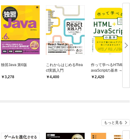
独習Java 第6版
これからはじめるRea
作って学べるHTML＋J
ct実践入門
avaScriptの基本 ～ HT
り
ML Living Standard対
3,278
4,400
2,420
応
K
もっと見る