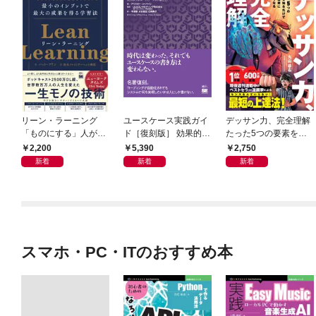
リーン・ラーニング
ユースケース実践ガイ
デッサン力、完全理解
「ものにする」人が自
ド［復刻版］ 効果的な
たった5つの要素を知
然とやっている 最小の
ユースケースの書き方
るだけで絵が確実に上
2,200
5,390
2,750
インプットで最大の成
手くなる
新着
新着
新着
果を得る学習法
スマホ・PC・ITのおすすめ本