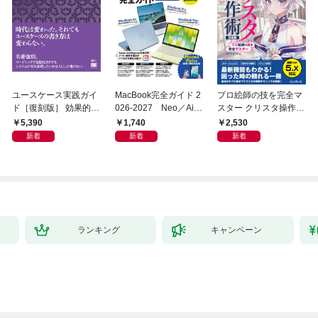
ユースケース実践ガイ
MacBook完全ガイド 2
プロ絵師の技を完全マ
ド［復刻版］ 効果的な
026-2027 Neo／Air
スター クリスタ操作術
ユースケースの書き方
／Pro対応
決定版 改訂2版 CLIP S
5,390
1,740
2,530
TUDIO PAINT PRO/E
新着
新着
新着
X/iPad対応
ランキング
キャンペーン