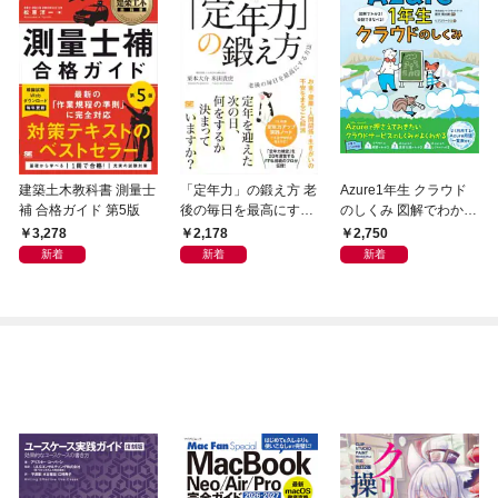
建築土木教科書 測量士
「定年力」の鍛え方 老
Azure1年生 クラウド
補 合格ガイド 第5版
後の毎日を最高にする
のしくみ 図解でわか
方法
る！会話でまなべる！
3,278
2,178
2,750
新着
新着
新着