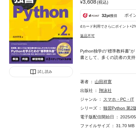
3,608
(税込)
ポイ
32
pt
獲得
dカード利用でさらにポイント+2
返品不可
Python独学の“標準教科書
書として、多くの読者の支持を
氏の執筆による信頼感をその
ある、手を動かしておぼえる
試し読み
準ライブラリ、ユーザー定義
著者
山田祥寛
細かつ丁寧に解説します。 プ
いう3つのステップで、Pyt
出版社
翔泳社
グラミングの入門者、これか
ジャンル
スマホ・PC・IT
からPython言語を学びた
シリーズ
独習Python 第2
す。 【本書の内容】 ●第1章 
ライブラリ（基本） ●第6章
電子版配信開始日
2025/05
義関数 ●第9章 ユーザー定義
ファイルサイズ
31.70 MB
付録A 「練習問題」「この
容は印刷出版当時のものです