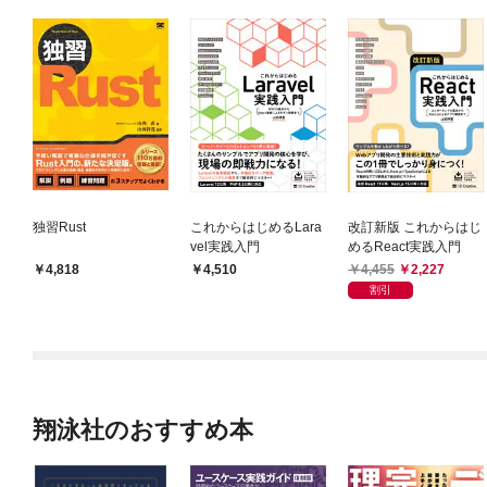
独習Rust
これからはじめるLara
改訂新版 これからはじ
vel実践入門
めるReact実践入門
4,455
2,227
4,818
4,510
割引
翔泳社のおすすめ本