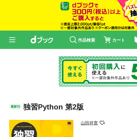
作品検索
カート
独習Python 第2版
最新刊
山田祥寛