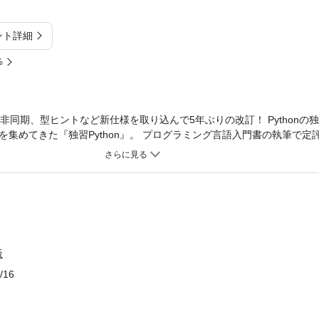
ント詳細
%
”が 非同期、型ヒントなど新仕様を取り込んで5年ぶりの改訂！ Python
集めてきた『独習Python』。 プログラミング言語入門書の執筆で定
ままに、非同期、型ヒントなど注目の新仕様を取り込んで改訂！ 独習
（書いて実行して結果を確認する）特長を生かし、Pythonの基本的な
関数、オブジェクト指向構文、モジュールまで、サンプルプログラムを
ログラミングの基礎知識がない方でも、 ●解説 ●例題（サンプル） ●理
honでプログラミングを行う際に必要な知識・概念・機能を体系的に習得
らPythonで開発を始めたい初学者から、再入門者、学生・ホビープロ
い」「Pythonプログラミングの基本をしっかり身につけたい」という方に
版
イントロダクション ●第2章 Pythonの基本 ●第3章 演算子 ●第4章 制御構
 標準ライブラリ（コレクション） ●第7章 標準ライブラリ（その他） ●第
/16
関数（応用） ●第10章 オブジェクト指向構文 ●第11章 オブジェクト指
章の理解度チェック」解答 ※本電子書籍は同名出版物を底本として作成し
。 ※印刷出版再現のため電子書籍としては不要な情報を含んでいる場合が