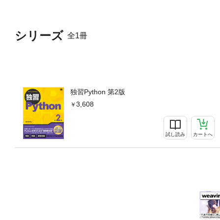
印刷出版とは異なる表記・表
表示状態をご確認の上、商品
シリーズ
全1冊
独習Python 第2版
3,608
試し読み
カートへ