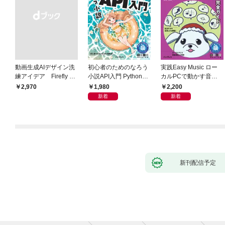
動画生成AIデザイン洗
初心者のためのなろう
実践Easy Music ロー
練アイデア Firefly &
小説API入門 Pythonで
カルPCで動かす音楽
Veo， Kling， etc.
作るデータ活用法
生成AI完全ガイド
1,980
2,200
￥2,970
新着
新着
新刊配信予定