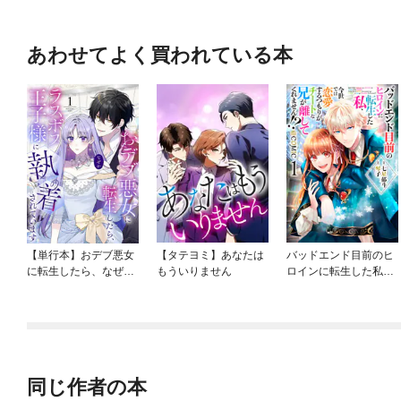
あわせてよく買われている本
【単行本】おデブ悪女
【タテヨミ】あなたは
バッドエンド目前のヒ
に転生したら、なぜか
もういりません
ロインに転生した私、
ラスボス王子様に執着
今世では恋愛するつも
されています
りがチートな兄が離し
てくれません！？@C
OMIC
同じ作者の本