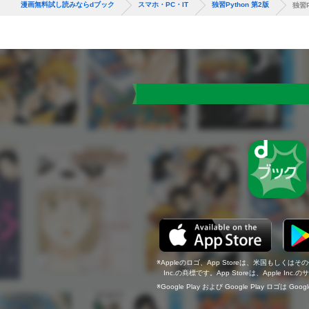
漫画無料試し読みならdブック
スマホ・PC・IT
独習Python 第2版
独習P
Appleのロゴ、App Storeは、米国もしくはそ
Inc.の商標です。App Storeは、Apple In
Google Play および Google Play ロゴは Go