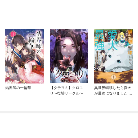
結界師の一輪華
【タテヨミ】クロユ
異世界転移したら愛犬
リ〜復讐サークル〜
が最強になりました ～
シルバーフェンリルと
俺が異世界暮らしを始
めたら～ THE COMIC