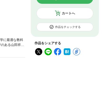
カートへ
作品をチェックする
の独学に最適な教科
作品をシェアする
評のある山田祥寛
シリーズの強みで
言語仕様から、標
例示しながら詳
解度チェック と
できます。 プロ
グラマまで、「一
おすすめの一冊で
文 ●第5章 標準
8章 ユーザー定
向構文（応用） ●
ました。記載内
あります。 ※