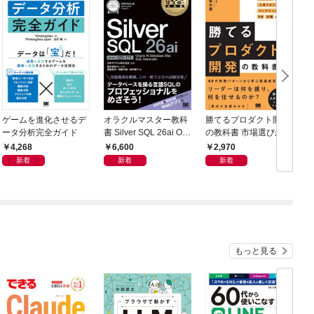
ゲームを進化させるデ
オラクルマスター教科
勝てるプロダクト開発
ータ分析完全ガイド
書 Silver SQL 26ai Ora
の教科書 市場選びから
cle AI Database 26ai S
顧客理解・予算管理・
4,268
6,600
2,970
QL Associate（試験番
人事マネジメント・マ
新着
新着
新着
号1Z0-171）
ーケティング・PR・
法務まで
もっと見る