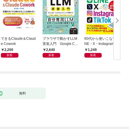
できるClaude＆Claud
ブラウザで動かすLLM
60代から使いこなすLI
e Cowork
実装入門 Google Col
NE・X・Instagram・T
h
aboratoryで実践するL
ikTok
2,200
2,640
1,249
LM・RAG・ファイン
新着
新着
新着
チューニング
無料