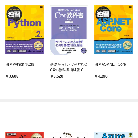
独習Python 第2版
基礎からしっかり学ぶ
独習ASP.NET Core
C#の教科書 第4版 C#
13対応
3,608
3,520
4,290