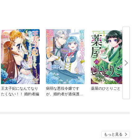
王太子妃になんてなり
病弱な悪役令嬢です
薬屋のひとりごと
たくない！！ 婚約者編
が、婚約者が過保護す
ぎて逃げ出したい(私た
ち犬猿の仲でしたよ
ね！？)
もっと見る