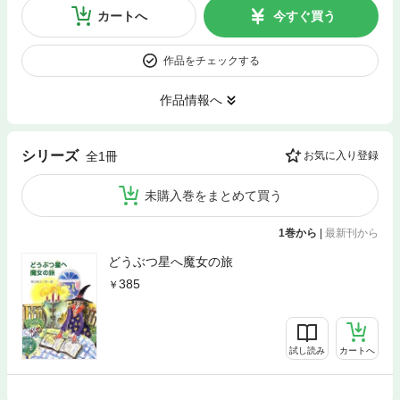
カートへ
今すぐ買う
作品をチェックする
作品情報へ
シリーズ
全1冊
お気に入り登録
未購入巻をまとめて買う
1巻から
|
最新刊から
どうぶつ星へ魔女の旅
385
試し読み
カートへ