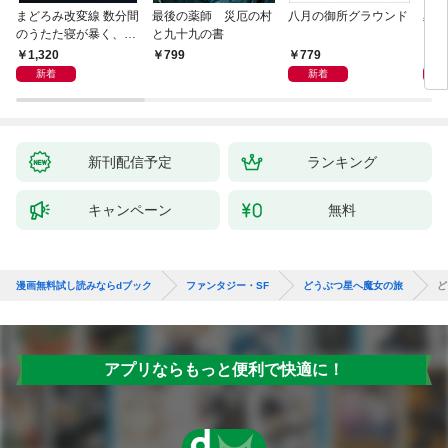
まどろみ改変線 数分間
最後の薬師 災厄の村
八月の御所グラウンド
黒い
のうたた寝が暴く、18
と九十九の書
0度反転した世界の謎
1,320
779
8
799
新着
新着
新刊配信予定
ランキング
キャンペーン
無料
漫画無料試し読みならdブック
ファンタジー・SF
どうぶつ星へ魔女の旅
ど
アプリならもっと便利で快適に！