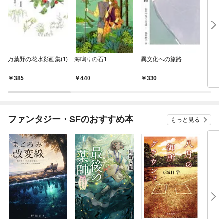
万葉野の花水彩画集(1)
海鳴りの石1
異文化への旅路
どれ
385
440
330
3
ファンタジー・SFのおすすめ本
もっと見る