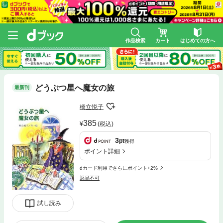
作品検索
カート
はじめての方へ
どうぶつ星へ魔女の旅
最新刊
橋立悦子
385
(税込)
3
pt
獲得
ポイント詳細
dカード利用でさらにポイント+2%
返品不可
試し読み