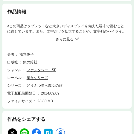
作品情報
※この商品はタブレットなど大きいディスプレイを備えた端末で読むこと
に適しています。また、文字だけを拡大することや、文字列のハイライ
ト、検索、辞書の参照、引用などの機能が使用できません。大魔女がつく
ったシャボン玉星は、10本足のカメの星やしっぽのないリスの星。さあ、
不思議などうぶつ星へレッツ・ゴー！
著者
橋立悦子
出版社
銀の鈴社
ジャンル
ファンタジー・SF
レーベル
魔女シリーズ
シリーズ
どうぶつ星へ魔女の旅
電子版配信開始日
2014/09/09
ファイルサイズ
28.80 MB
作品をシェアする