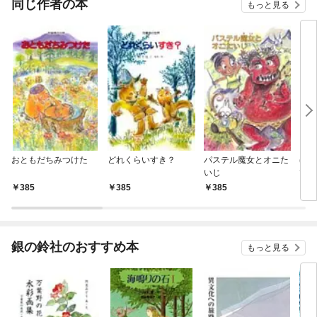
同じ作者の本
もっと見る
おともだちみつけた
どれくらいすき？
パステル魔女とオニた
ほん
いじ
て・
385
385
385
3
銀の鈴社のおすすめ本
もっと見る