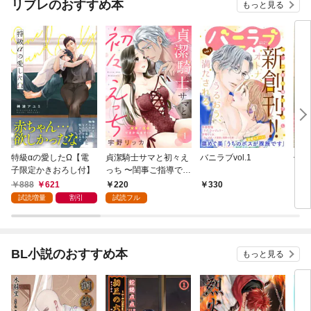
リブレのおすすめ本
もっと見る
特級αの愛したΩ【電
貞潔騎士サマと初々え
バニラブvol.1
偽者
子限定かきおろし付】
っち 〜閨事ご指導でき
どで
かねます！〜（1）
888
621
220
330
1
試読増量
割引
試読フル
BL小説のおすすめ本
もっと見る