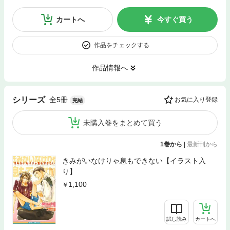
カートへ
今すぐ買う
作品をチェックする
作品情報へ
全5冊
シリーズ
お気に入り登録
完結
未購入巻をまとめて買う
1巻から
|
最新刊から
きみがいなけりゃ息もできない【イラスト入
り】
1,100
試し読み
カートへ