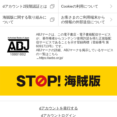
dアカウント2段階認証とは
Cookieの利用について
海賊版に関する取り組みに
お客さまのご利用端末から
ついて
の情報の外部送信について
ABJマークは、この電子書店・電子書籍配信サービス
が、著作権者からコンテンツ使用許諾を得た正規版配
信サービスであることを示す登録商標（登録番号 第
6091713号）です。
ABJマークの詳細、ABJマークを掲示しているサービス
の一覧はこちら
→
https://aebs.or.jp/
dアカウントを発行する
dアカウントログイン