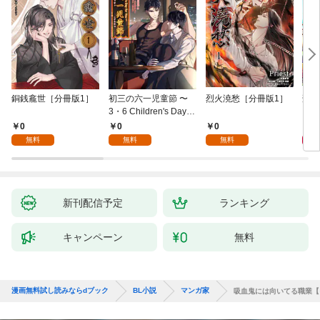
銅銭龕世［分冊版1］
初三の六一児童節 〜
烈火澆愁［分冊版1］
刑事
3・6 Children's Day fo
r You〜［分冊版1］
0
0
0
6
無料
無料
無料
新刊配信予定
ランキング
キャンペーン
無料
漫画無料試し読みならdブック
BL小説
マンガ家
吸血鬼には向いてる職業【