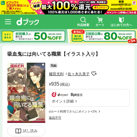
作品検索
カート
はじめての方へ
吸血鬼には向いてる職業【イラスト入り】
完結
榎田尤利
佐々木久美子
935
(税込)
8
pt
獲得
ポイント詳細
dカード利用でさらにポイント+2%
返品不可
試し読み