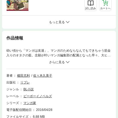
試し読み
カートへ
もっと見る
作品情報
幼い頃から「マンガは友達」、マンガのためならなんでもできちゃう筋金
入りのオタクの藍。念願が叶いマンガ編集部の配属となった早々、大ヒッ
ト作 「ゴスちゅる」を連載中で、問題ありまくりのマンガ家・黒田瑞祥の
担当をすることに。超遅筆なうえに性格がねじ曲がってるのはまだしも、
「マンガを描くのはヒマつぶし」と言い切る瑞祥に、藍は内心怒り狂うが
——。大人気マンガ家シリーズ！ 今度のマンガ家は吸血鬼！
著者
榎田尤利
佐々木久美子
出版社
リブレ
ジャンル
BL小説
レーベル
ビーボーイノベルズ
シリーズ
マンガ家
電子版配信開始日
2016/04/28
ファイルサイズ
6.88 MB