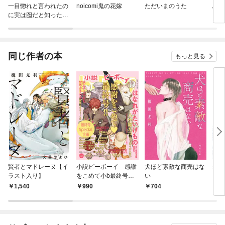
一目惚れと言われたの
noicomi鬼の花嫁
ただいまのうた
ふた
に実は囮だと知った伯
爵令嬢の三日間 連載
版
同じ作者の本
もっと見る
賢者とマドレーヌ【イ
小説ビーボーイ 感謝
犬ほど素敵な商売はな
永遠
ラスト入り】
をこめて小b最終号（2
い
022年春号）
1,540
990
704
7