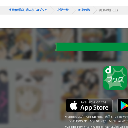
漫画無料試し読みならdブック
小説一般
約束の地
約束の地（上）
Appleのロゴ、App Storeは、米国もしくはそ
Inc.の商標です。App Storeは、Apple In
Google Play および Google Play ロゴは Go