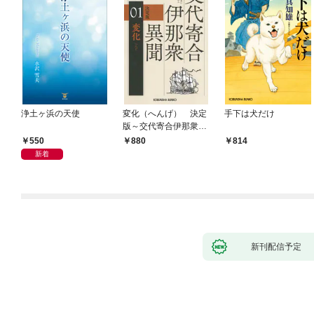
浄土ヶ浜の天使
変化（へんげ） 決定
手下は犬だけ
版～交代寄合伊那衆異
聞（1）～
550
880
814
新着
新刊配信予定