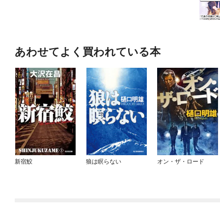
あわせてよく買われている本
新宿鮫
狼は瞑らない
オン・ザ・ロード