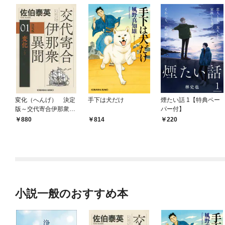
変化（へんげ） 決定
手下は犬だけ
煙たい話 1【特典ペー
版～交代寄合伊那衆異
パー付】
聞（1）～
880
814
220
小説一般のおすすめ本