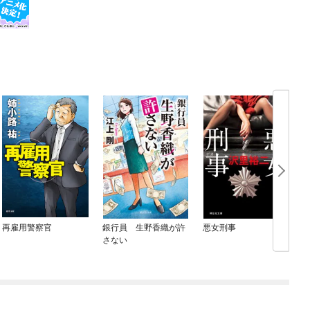
再雇用警察官
銀行員 生野香織が許
悪女刑事
さない