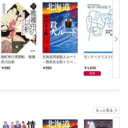
南町奉行異聞帖 襤褸
北海道周遊殺人ルート
モンテ＝クリスト伯3
舟の以栢
～西村京太郎トラベル
ミステリー・セレクシ
1,650
990
990
ョン（1）～
新着
もっと見る