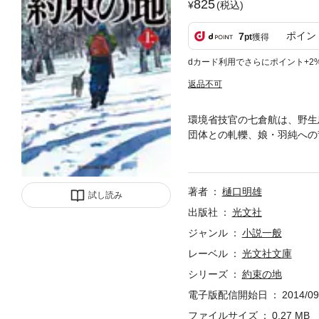
825
(税込)
ポイン
7
pt
獲得
dカード利用でさらにポイント+2
返品不可
環境省技官の七倉航は、野生
団体との軋轢、娘・羽純への
が巨大獣に食い殺される事件
物の痕跡があった……。
著者
樋口明雄
試し読み
出版社
光文社
ジャンル
小説一般
レーベル
光文社文庫
シリーズ
約束の地
電子版配信開始日
2014/09
ファイルサイズ
0.27 MB