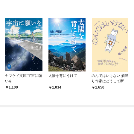
ヤマケイ文庫 宇宙に願
太陽を背にうけて
のんではいけない 酒浸
いを
り作家はどうして断酒
できたのか？
1,100
1,034
1,650