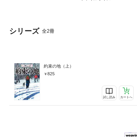
シリーズ
全2冊
約束の地（上）
825
試し読み
カートへ