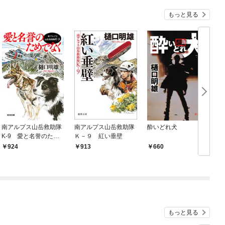
もっと見る
南アルプス山岳救助隊
南アルプス山岳救助隊
酔いどれ犬
K-9 愛と名誉のため
Ｋ－９ 紅い垂壁
でなく
924
913
660
もっと見る