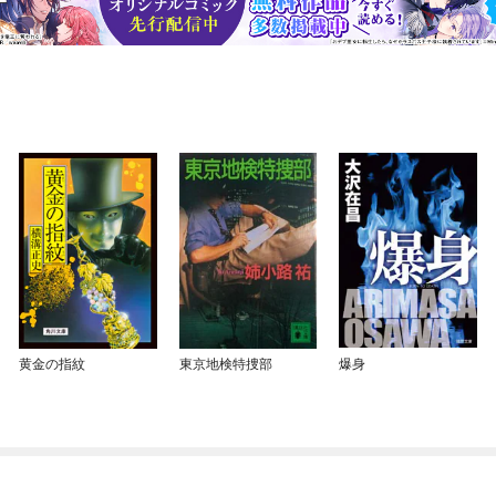
黄金の指紋
東京地検特捜部
爆身