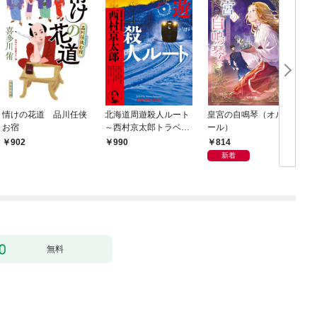
情けの花道 品川任侠
北海道周遊殺人ルート
皇宮の自鳴琴（オルゴ
お宿
～西村京太郎トラベル
ール）
ミステリー・セレクシ
814
902
990
ョン（1）～
新着
無料