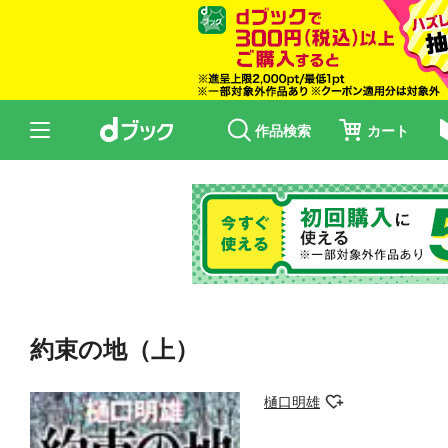
作品検索
カート
約束の地（上）
樋口明雄