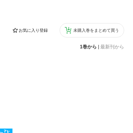
お気に入り登録
未購入巻をまとめて買う
1巻から
|
最新刊から