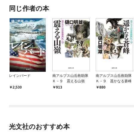
同じ作者の本
レインバード
南アルプス山岳救助隊
南アルプス山岳救助隊
Ｋ－９ 震える山嶺
Ｋ－９ 遥かなる蒼峰
2,530
913
880
光文社のおすすめ本