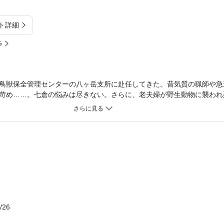
ト詳細
%
鳥獣保全管理センターの八ヶ岳支所に赴任してきた。昔気質の猟師や急
苛め……。七倉の悩みは尽きない。さらに、老夫婦が野生動物に襲われ
が！ “稲妻”と呼ばれる巨グマの仕業なのか？ だが、そこには、稲妻
/26