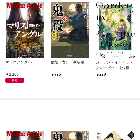
マリスアングル
鬼役（壱） 新装版
ガーデン・イン・ザ・
クローゼット【分冊
版】1
1,100
726
220
新着