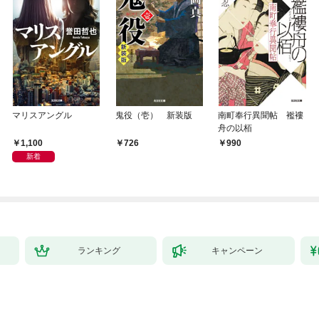
マリスアングル
鬼役（壱） 新装版
南町奉行異聞帖 襤褸
舟の以栢
1,100
726
990
新着
ランキング
キャンペーン