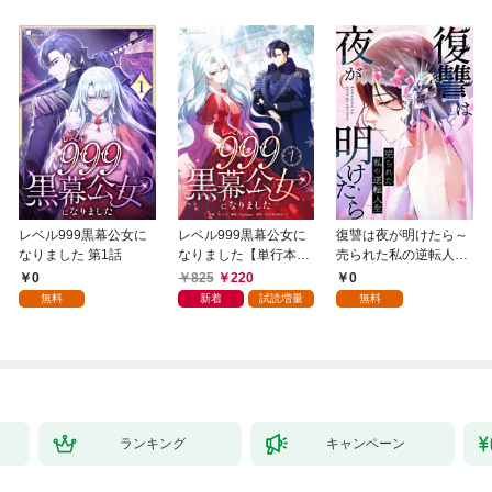
レベル999黒幕公女に
レベル999黒幕公女に
復讐は夜が明けたら～
なりました 第1話
なりました【単行本
売られた私の逆転人生
版】 1巻
(1)
0
825
220
0
無料
新着
試読増量
無料
ランキング
キャンペーン