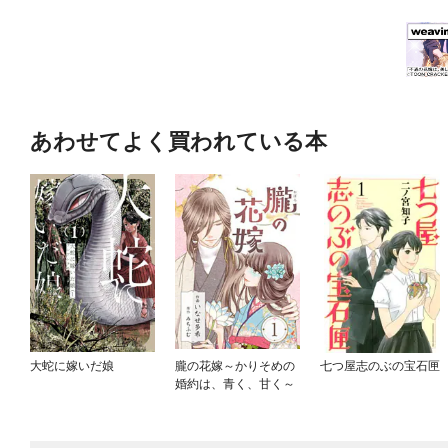
あわせてよく買われている本
大蛇に嫁いだ娘
朧の花嫁～かりそめの
七つ屋志のぶの宝石匣
婚約は、青く、甘く～