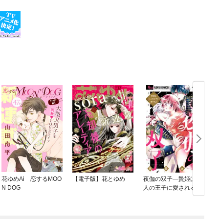
花ゆめAi 恋するMOO
【電子版】花とゆめ
夜伽の双子—贄姫は二
N DOG
人の王子に愛される—