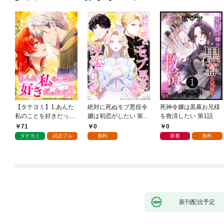
【タテヨミ】1.あんた
絶対に死ぬモブ悪役令
死神令嬢は黒幕お兄様
私のことを好きだった
嬢は初恋がしたい 第1
を救済したい 第1話
の？
話
71
0
0
タテヨミ
試読フル
無料
新着
無料
新刊配信予定