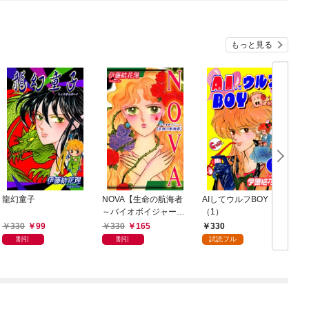
もっと見る
龍幻童子
NOVA【生命の航海者
AIしてウルフBOY
～バイオボイジャー
（1）
～】
330
99
330
165
330
割引
割引
試読フル