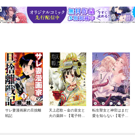
サレ妻漫画家の旦捨離
天上恋歌～金の皇女と
転生聖女と神官はまだ
戦記
火の薬師～【電子特別
愛を知らない【電子単
版】
行本】