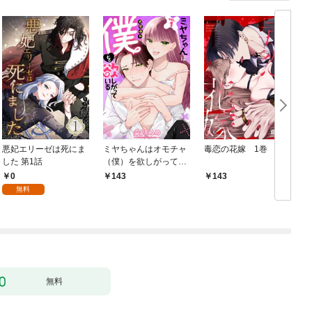
悪妃エリーゼは死にま
ミヤちゃんはオモチャ
毒恋の花嫁 1巻
した 第1話
（僕）を欲しがってい
る 1巻
0
143
143
無料
無料