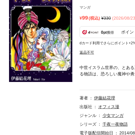
マンガ
99
(税込)
330
(2026/08/
ポイン
0
pt
獲得
dカード利用でさらにポイント+2
返品不可
中世イスラム世界の、とある
る物語は、恐ろしい魔神や勇
クライマックスで話は途切れ
は女性不信の王・シャハリヤ
「船乗りシンドバード」の冒
著者
伊藤結花理
い。
出版社
オフィス漫
ジャンル
少女マンガ
シリーズ
千夜一夜物語
電子版配信開始日
2014/08