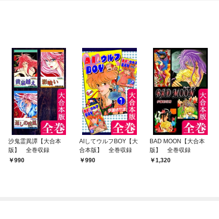
沙鬼霊異譚【大合本
AIしてウルフBOY【大
BAD MOON【大合本
版】 全巻収録
合本版】 全巻収録
版】 全巻収録
990
990
1,320