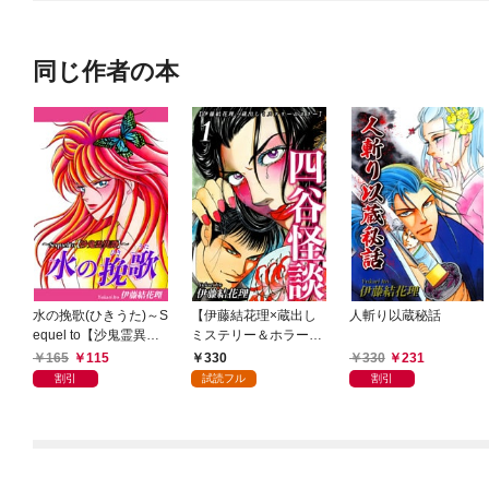
同じ作者の本
水の挽歌(ひきうた)～S
【伊藤結花理×蔵出し
人斬り以蔵秘話
equel to【沙鬼霊異
ミステリー＆ホラー】
譚】～
（1）｜四谷怪談
165
115
330
330
231
割引
試読フル
割引