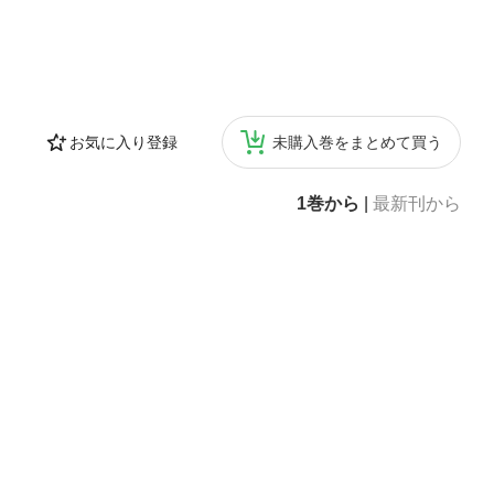
お気に入り登録
未購入巻をまとめて買う
1巻から
|
最新刊から