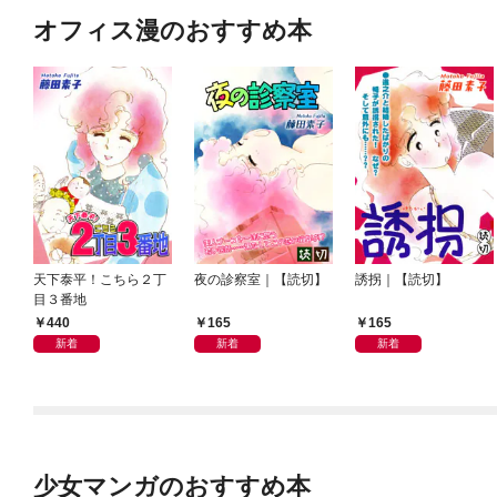
オフィス漫のおすすめ本
天下泰平！こちら２丁
夜の診察室｜【読切】
誘拐｜【読切】
目３番地
440
165
165
新着
新着
新着
少女マンガのおすすめ本