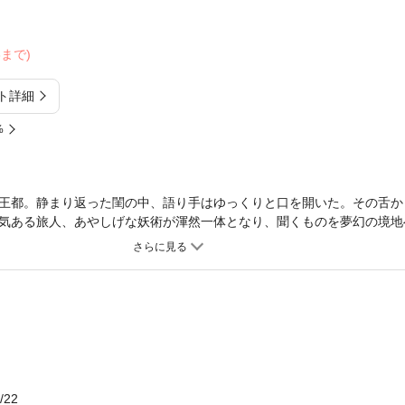
23まで)
ト詳細
%
王都。静まり返った閨の中、語り手はゆっくりと口を開いた。その舌か
気ある旅人、あやしげな妖術が渾然一体となり、聞くものを夢幻の境地
、続きは次の夜へと持ち越される。言葉の主は稀代の語り手・シャハラ
ール。彼らの登場と共にはじまる長大な説話集『千夜一夜物語』。本作
険など、3つのシナリオを収録。ラストまで異国情緒あふれる不朽の名
/22