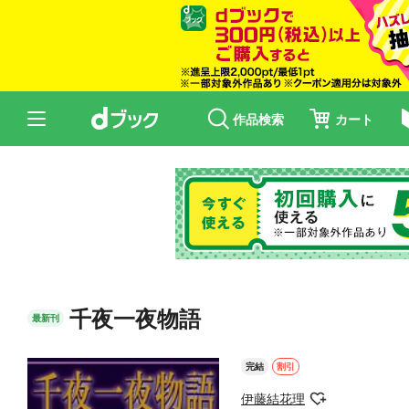
作品検索
カート
千夜一夜物語
最新刊
完結
割引
伊藤結花理