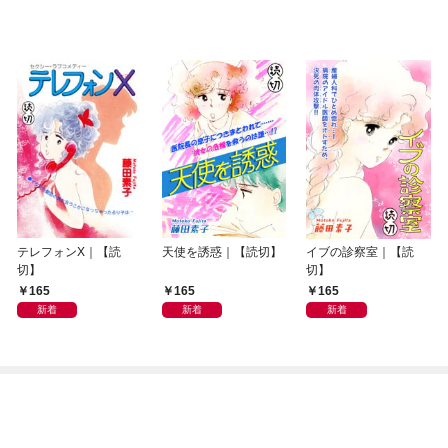
テレフォンX｜【読
天使を誘惑｜【読切】
イブの診察室｜【読
切】
切】
165
165
165
新着
新着
新着