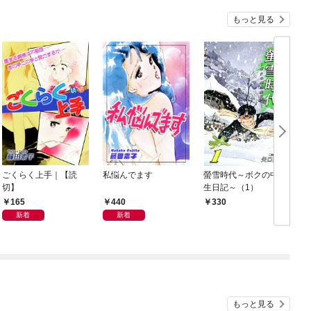
もっと見る
ごくらく上手｜【読
私悩んでます
螢雪時代～ボクの中学
切】
生日記～（1）
165
440
330
新着
新着
もっと見る