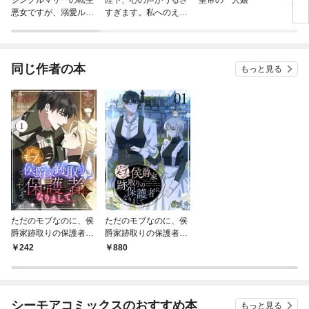
悪女ですが、溺愛ルー
すぎます。私へのえっ
いい
トつかみました！【単
ちな妄想はお控えくだ
話版】
さい！？
同じ作者の本
もっと見る
ただのモブなのに、侯
ただのモブなのに、侯
爵家跡取りの保護者に
爵家跡取りの保護者に
なりまして（フルカラ
なりまして（フルカラ
242
880
ー） 1
ー）【特装版】 1
シーモアコミックスのおすすめ本
もっと見る