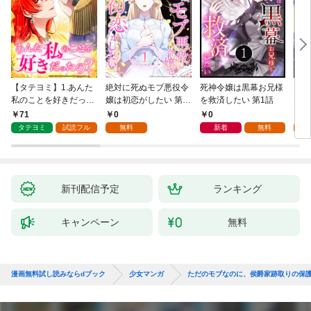
【タテヨミ】1.あんた
絶対に死ぬモブ悪役令
死神令嬢は黒幕お兄様
レベ
私のことを好きだった
嬢は初恋がしたい 第1
を救済したい 第1話
なり
の？
話
71
0
0
0
タテヨミ
試読フル
無料
新着
無料
新刊配信予定
ランキング
キャンペーン
無料
漫画無料試し読みならdブック
少女マンガ
ただのモブなのに、侯爵家跡取りの保