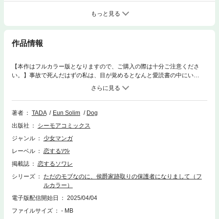
もっと見る
作品情報
【本作はフルカラー版となりますので、ご購入の際は十分ご注意くださ
い。】事故で死んだはずの私は、目が覚めるとなんと愛読書の中にい
た…。しかも、ただのモブキャラ！？原作では、この後仕えていた侯爵夫
妻が失踪し、使用人たちは全員解雇されてしまうというのに…。でも私決
めたの。ここで自由気ままに暮らすって！そう思っていた矢先、原作と違
う展開が…！？なぜか、逃げ遅れた侯爵家の子どもたちを私が保護者とし
著者
TADA
Eun Solim
Dog
て面倒を見ることに！？そんな役割私じゃないはずなんだけど…。でも、
出版社
シーモアコミックス
この子たちを放っておくわけにはいかないし…。覚悟を決めて子どもたち
を連れて旅に出ることにしたが――。【恋するソワレ】
ジャンル
少女マンガ
レーベル
恋するｿﾜﾚ
掲載誌
恋するソワレ
シリーズ
ただのモブなのに、侯爵家跡取りの保護者になりまして（フ
ルカラー）
電子版配信開始日
2025/04/04
ファイルサイズ
- MB