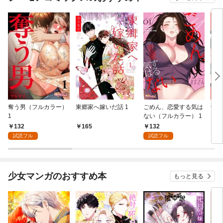
奪う男（フルカラー）
東郷家へ嫁いだ話 1
ごめん、恋愛する気は
十億
1
ない（フルカラー） 1
ちの
132
132
165
1
試読フル
試読フル
少女マンガのおすすめ本
もっと見る