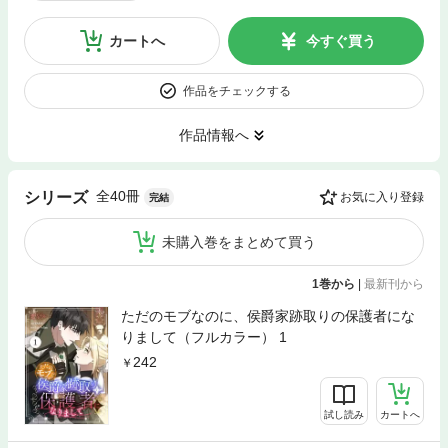
カートへ
今すぐ買う
作品をチェックする
作品情報へ
全40冊
シリーズ
お気に入り登録
完結
未購入巻をまとめて買う
1巻から
|
最新刊から
ただのモブなのに、侯爵家跡取りの保護者にな
りまして（フルカラー） 1
242
試し読み
カートへ