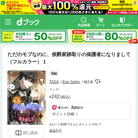
作品検索
カート
はじめての方へ
ただのモブなのに、侯爵家跡取りの保護者になりまして
（フルカラー） 1
完結
TADA
Eun Solim
他1名
マンガ
242
(税込)
2
pt
獲得
ポイント詳細
dカード利用でさらにポイント+2%
返品不可
試し読み