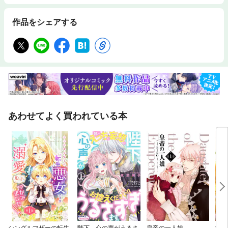
作品をシェアする
あわせてよく買われている本
シングルマザーの転生
陛下、心の声がうるさ
皇帝の一人娘
泣い