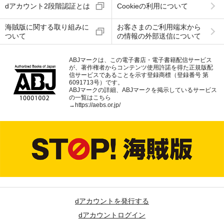
dアカウント2段階認証とは
Cookieの利用について
海賊版に関する取り組みに
お客さまのご利用端末から
ついて
の情報の外部送信について
ABJマークは、この電子書店・電子書籍配信サービス
が、著作権者からコンテンツ使用許諾を得た正規版配
信サービスであることを示す登録商標（登録番号 第
6091713号）です。
ABJマークの詳細、ABJマークを掲示しているサービス
の一覧はこちら
→
https://aebs.or.jp/
dアカウントを発行する
dアカウントログイン