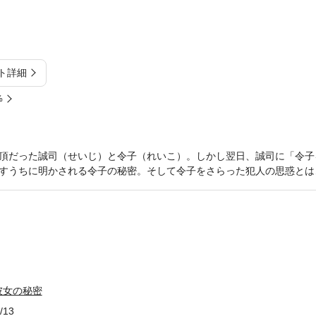
ト詳細
%
頂だった誠司（せいじ）と令子（れいこ）。しかし翌日、誠司に「令子
すうちに明かされる令子の秘密。そして令子をさらった犯人の思惑とは
彼女の秘密
/13