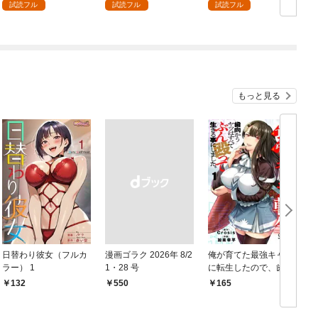
います～１
試読フル
試読フル
試読フル
もっと見る
日替わり彼女（フルカ
漫画ゴラク 2026年 8/2
俺が育てた最強キャラ
ラー） 1
1・28 号
に転生したので、歯向
かうヤツはすべてぶん
132
￥550
165
￥
殴って生きる事にしま
した。１