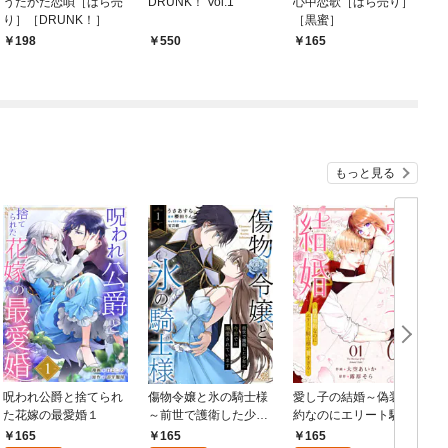
うたかた恋唄［ばら売
DRUNK！ Vol.1
心中恋歌［ばら売り］
り］［DRUNK！］
［黒蜜］
198
550
165
もっと見る
呪われ公爵と捨てられ
傷物令嬢と氷の騎士様
愛し子の結婚～偽装契
た花嫁の最愛婚１
～前世で護衛した少年
約なのにエリート騎士
に今世では溺愛されて
様が甘すぎる～１
165
165
165