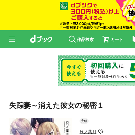
作品検索
カート
失踪妻～消えた彼女の秘密１
完結
只ノ葉月