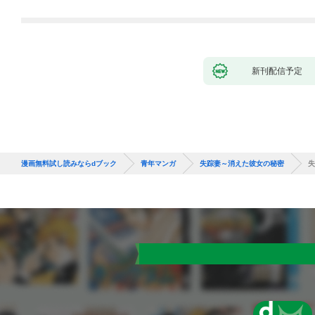
新刊配信予定
漫画無料試し読みならdブック
青年マンガ
失踪妻～消えた彼女の秘密
失