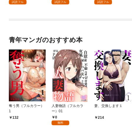
ます～辺境で自由を満
試読フル
試読フル
試読フル
喫中なので、今さら真
の聖女と言われても知
りません！～１
青年マンガのおすすめ本
奪う男（フルカラー）
人妻物語（フルカラ
妻、交換します１
1
ー）01
0
132
214
無料