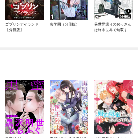
ゴブリンアイランド
失学園（分冊版）
異世界還りのおっさん
【分冊版】
は終末世界で無双する
【分冊版】