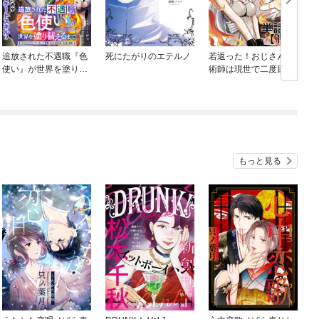
追放された不遇職『色
死にたがりのエテルノ
若返った！おじさん魔
使い』が世界を塗り替
術師は現世で二度目の
えるまで ～美少女だ
人生を始める ～最強
らけのSランクパーテ
の力と美人姉妹も添え
(
ィーで最強スキルの本
て～【単話版】
当の使い方を知り無双
する～（単話版）
もっと見る