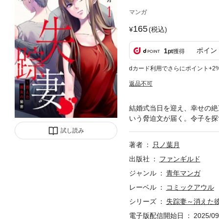
マンガ
165
(税込)
ポイン
1
pt
獲得
dカード利用でさらにポイント+2
返品不可
結婚式当日を迎え、幸せの絶
いう脅迫文が届く。令子を探
試し読み
著者
只ノ葉月
出版社
ファンギルド
ジャンル
青年マンガ
レーベル
コミックアウル
シリーズ
失踪妻～消えた
電子版配信開始日
2025/09