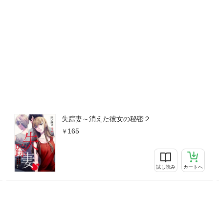
失踪妻～消えた彼女の秘密２
165
試し読み
カートへ