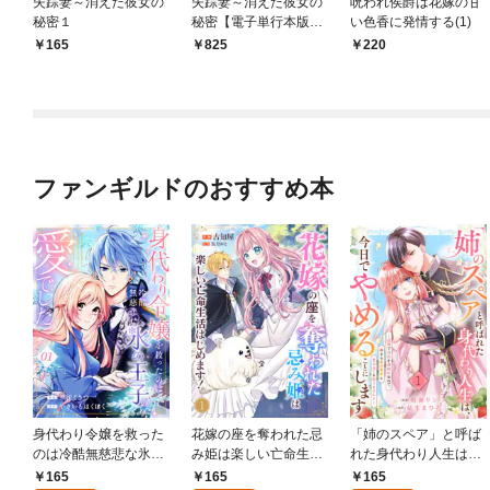
失踪妻～消えた彼女の
失踪妻～消えた彼女の
呪われ侯爵は花嫁の甘
秘密１
秘密【電子単行本版】
い色香に発情する(1)
１
165
825
220
ファンギルドのおすすめ本
身代わり令嬢を救った
花嫁の座を奪われた忌
「姉のスペア」と呼ば
のは冷酷無慈悲な氷の
み姫は楽しい亡命生活
れた身代わり人生は、
王子の愛でした１
はじめます！１
今日でやめることにし
165
165
165