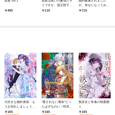
黒蜜 Vol.1
黒髪は呪いの象徴だそ
婚約破棄されました
うですが、国王陛下は
が、幸せになってみせ
私の髪がお気に入りで
ますわ！アンソロジー
495
110
715
す。 前編
コミック【単行本版】
1
大好きな婚約者様、も
“愛されない運命”だっ
贄巫女と朱雀の執愛婚
うお別れしましょう。
たはずなのに～時戻り
１
１
王妃の二度目の結婚～
165
165
165