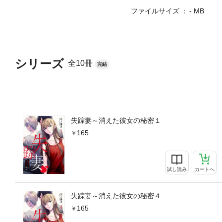
ファイルサイズ
- MB
シリーズ
全10冊
完結
失踪妻～消えた彼女の秘密１
165
試し読み
カートへ
失踪妻～消えた彼女の秘密４
165