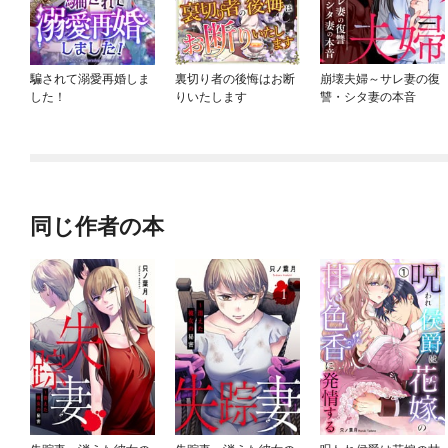
騙されて溺愛再婚しま
裏切り者の後悔はお断
崩壊夫婦～サレ妻の復
した！
りいたします
讐・シタ妻の本音
同じ作者の本