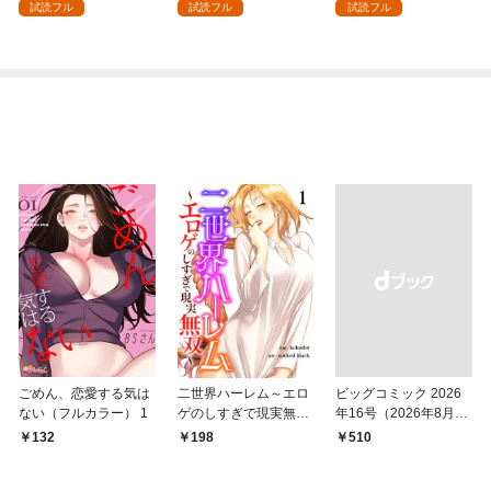
１
試読フル
試読フル
試読フル
ごめん、恋愛する気は
二世界ハーレム～エロ
ビッグコミック 2026
ない（フルカラー） 1
ゲのしすぎで現実無双
年16号（2026年8月7
～１
日発売）
132
198
￥510