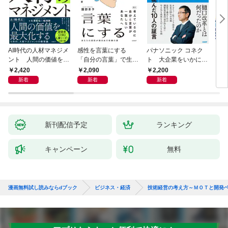
AI時代の人材マネジメ
感性を言葉にする
パナソニック コネク
「使
ント 人間の価値を最
「自分の言葉」で生き
ト 大企業をいかに変
ステ
大化する条件
るための教科書
えるか
成功
2,420
2,090
2,200
5
新着
新着
新着
新刊配信予定
ランキング
キャンペーン
無料
漫画無料試し読みならdブック
ビジネス・経済
技術経営の考え方～ＭＯＴと開発