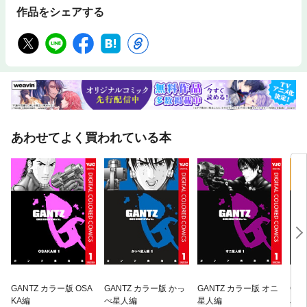
作品をシェアする
あわせてよく買われている本
GANTZ カラー版 OSA
GANTZ カラー版 かっ
GANTZ カラー版 オニ
GA
KA編
ぺ星人編
星人編
星人