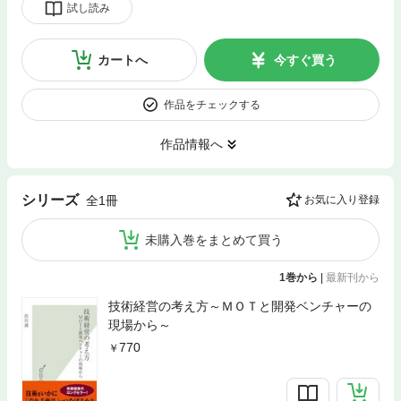
試し読み
カートへ
今すぐ買う
作品をチェックする
作品情報へ
シリーズ
全1冊
お気に入り登録
未購入巻をまとめて買う
1巻から
|
最新刊から
技術経営の考え方～ＭＯＴと開発ベンチャーの
現場から～
770