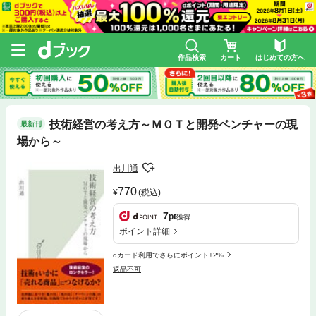
作品検索
カート
はじめての方へ
技術経営の考え方～ＭＯＴと開発ベンチャーの現
最新刊
場から～
出川通
770
(税込)
7
pt
獲得
ポイント詳細
dカード利用でさらにポイント+2%
返品不可