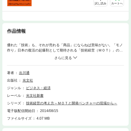
試し読み
カートへ
作品情報
優れた「技術」も、それが売れる「商品」にならねば意味がない。「モノ
作り」日本の復活の起爆剤として期待される「技術経営（ＭＯＴ）」の方
法論を、現場の視点で解説。
著者
出川通
出版社
光文社
ジャンル
ビジネス・経済
レーベル
光文社新書
シリーズ
技術経営の考え方～ＭＯＴと開発ベンチャーの現場から～
電子版配信開始日
2014/08/15
ファイルサイズ
4.07 MB