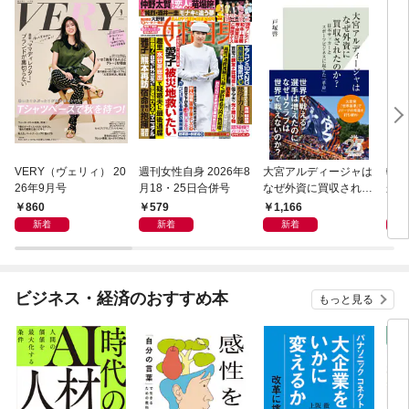
VERY（ヴェリィ） 20
週刊女性自身 2026年8
大宮アルディージャは
転売
26年9月号
月18・25日合併号
なぜ外資に買収された
から
のか？～日本サッカー
け）
860
579
1,166
1,
とスポーツビジネスに
新着
新着
新着
起きた「革命」～
ビジネス・経済のおすすめ本
もっと見る