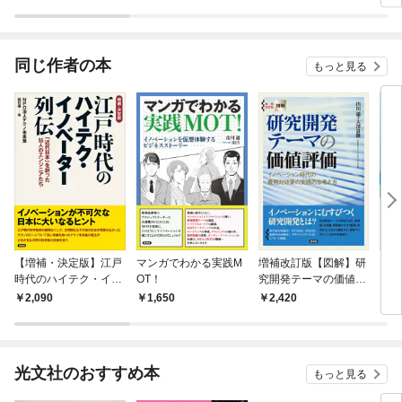
同じ作者の本
もっと見る
【増補・決定版】江戸
マンガでわかる実践M
増補改訂版【図解】研
［図
時代のハイテク・イノ
OT！
究開発テーマの価値評
ンの
ベーター列伝
価
2,090
1,650
2,420
1,
光文社のおすすめ本
もっと見る