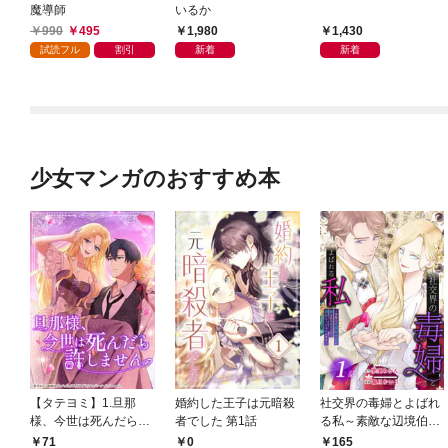
魔導師
いるか
990
495
1,980
1,430
試読フル
割引
新着
新着
少女マンガのおすすめ本
【タテヨミ】1.旦那
婚約した王子は元暗殺
社交界の毒婦とよばれ
様、今世は死んだら許
者でした 第1話
る私～素敵な辺境伯令
しません
息に腕を折られたの
71
0
165