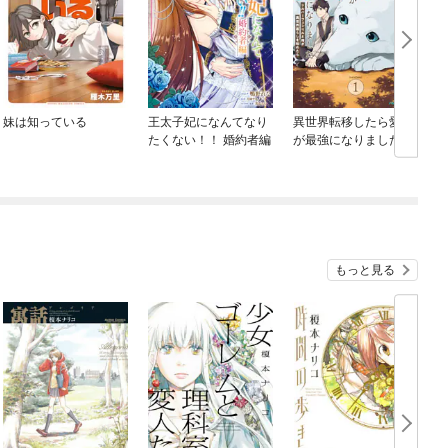
妹は知っている
王太子妃になんてなり
異世界転移したら愛犬
たくない！！ 婚約者編
が最強になりました ～
シルバーフェンリルと
俺が異世界暮らしを始
めたら～ THE COMIC
もっと見る