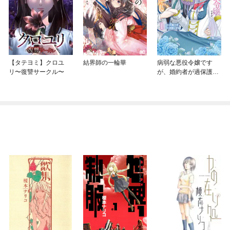
【タテヨミ】クロユ
結界師の一輪華
病弱な悪役令嬢です
リ〜復讐サークル〜
が、婚約者が過保護す
ぎて逃げ出したい(私た
ち犬猿の仲でしたよ
ね！？)