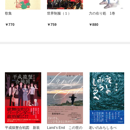
歌集
世界制服（１）
力の在り処 1巻
770
759
880
平成猿蟹合戦図 新装
Land’s End この世の
老いのみちしるべ