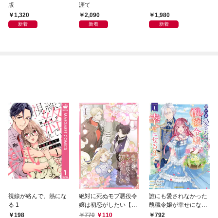
版
涯て
1,320
2,090
1,980
新着
新着
新着
視線が絡んで、熱にな
絶対に死ぬモブ悪役令
誰にも愛されなかった
る 1
嬢は初恋がしたい【単
醜穢令嬢が幸せになる
行本版】 1巻
まで 1
198
770
110
792