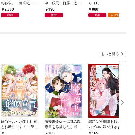
の戦争」 島嶼戦――
争 戊辰・日露・太平
ち（1）
マッカーサーとの激闘
洋
2,860
990
880
の真実
新着
新着
新着
試読増量
もっと見る
解放宣言～溺愛も執着
魔導書令嬢～伝説の魔
寡黙な将軍閣下様は魔
もお断りです！～ 第1
導書を修復したら最強
力ゼロの嫁が好きすぎ
話
の精霊が味方になりま
る～なぜか旦那様の心
0
165
165