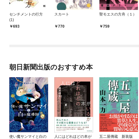
センチメントの行方
スカート
聖モエスの方舟（１）
(1)
693
770
759
朝日新聞出版のおすすめ本
使い魔サンマイと白の
人にはどれほどの本が
五二屋傳蔵 新装版