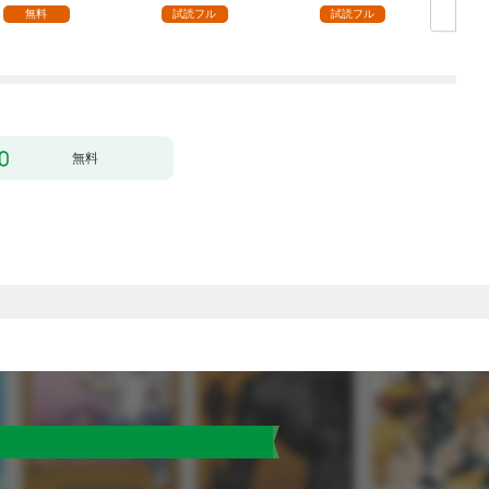
した（クールな王弟殿
の声が聞こえます！？
無料
試読フル
試読フル
下がなぜかいつもそば
～［1話売り］ story0
にいます）～［ばら売
1
り］ 第1話
無料