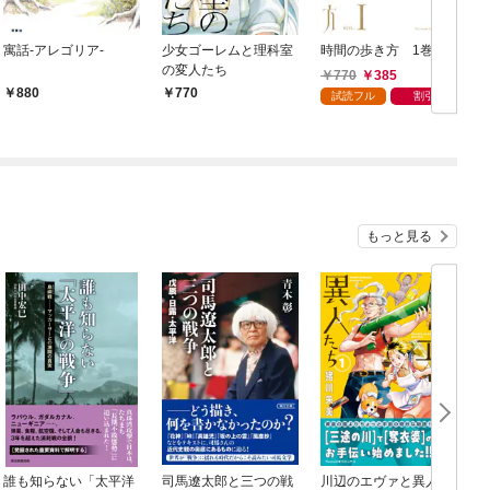
寓話-アレゴリア-
少女ゴーレムと理科室
時間の歩き方 1巻
の変人たち
770
385
880
770
試読フル
割引
もっと見る
誰も知らない「太平洋
司馬遼太郎と三つの戦
川辺のエヴァと異人た