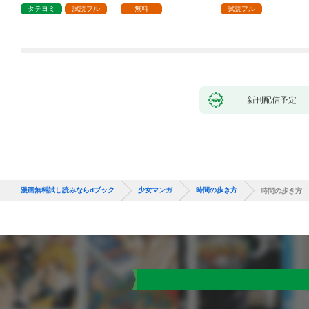
で、責任とってもらい
タテヨミ
試読フル
無料
試読フル
ます～［ばら売り］
第1話
新刊配信予定
漫画無料試し読みならdブック
少女マンガ
時間の歩き方
時間の歩き方 