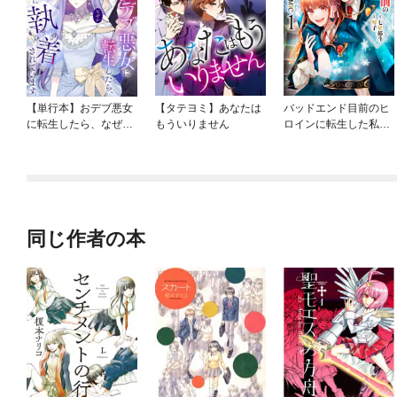
【単行本】おデブ悪女
【タテヨミ】あなたは
バッドエンド目前のヒ
に転生したら、なぜか
もういりません
ロインに転生した私、
ラスボス王子様に執着
今世では恋愛するつも
されています
りがチートな兄が離し
てくれません！？@C
OMIC
同じ作者の本