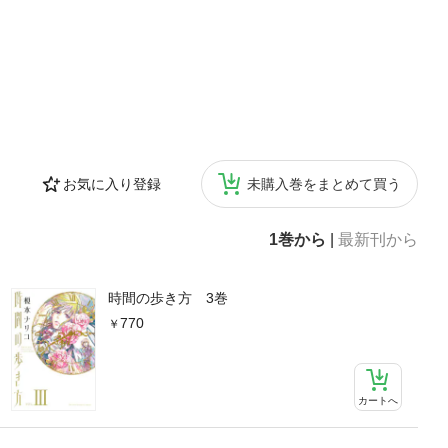
お気に入り登録
未購入巻をまとめて買う
1巻から
|
最新刊から
時間の歩き方 3巻
770
カートへ