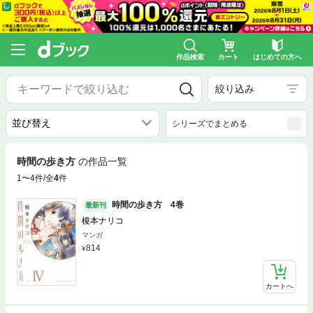
作品検索
カート
はじめての方へ
絞り込み
シリーズでまとめる
時間の歩き方
の作品一覧
1〜4件/全
4
件
時間の歩き方 4巻
最新刊
榎本ナリコ
マンガ
814
カートへ