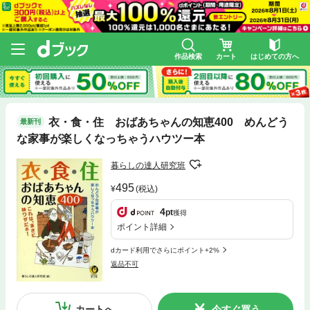
作品検索
カート
はじめての方へ
衣・食・住 おばあちゃんの知恵400 めんどう
最新刊
な家事が楽しくなっちゃうハウツー本
暮らしの達人研究班
495
(税込)
4
pt
獲得
ポイント詳細
dカード利用でさらにポイント+2%
返品不可
カートへ
今すぐ買う