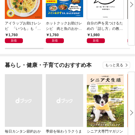
アイラップお助けレシ
ホットクックお助けレ
自分の声を見つけるた
なる
ピ 「いつも」も「も
シピ 肉と魚のおか
めの「話し方」の教
しも」もおいしい！
ず 少ない材料＆調味
室 Ｏｒａｃｙ（オラ
1,760
1,760
1,980
1,
料で、あとはスイッチ
シー）
新着
新着
新着
ポン！
暮らし・健康・子育てのおすすめ本
もっと見る
毎日カンタン節約おか
季節を味わうラクうま
シニア犬専門マガジン
アイ