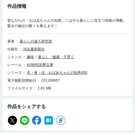
作品情報
昔ながらの「おばあちゃんの知恵」には今も暮らしに役立つ情報が満載。
驚きの秘伝の数々を教えます！
著者
暮らしの達人研究班
出版社
河出書房新社
ジャンル
趣味
暮らし・健康・子育て
レーベル
KAWADE夢文庫
シリーズ
衣・食・住 おばあちゃんの知恵400
電子版配信開始日
2012/08/07
ファイルサイズ
1.81 MB
作品をシェアする