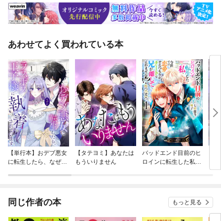
あわせてよく買われている本
【単行本】おデブ悪女
【タテヨミ】あなたは
バッドエンド目前のヒ
【タ
に転生したら、なぜか
もういりません
ロインに転生した私、
リ〜
ラスボス王子様に執着
今世では恋愛するつも
されています
りがチートな兄が離し
てくれません！？@C
OMIC
同じ作者の本
もっと見る