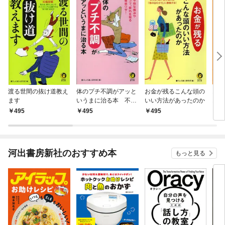
渡る世間の抜け道教え
体のプチ不調がアッと
お金が残るこんな頭の
お金
ます
いうまに治る本 不快
いい方法があったのか
おき
な痛みやコリ、疲れを
495
495
495
4
取る簡単ワザ！
河出書房新社のおすすめ本
もっと見る