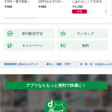
ず366＜電子新版＞
100円おかず116＜電
しあわせシニア犬生活
ピ 
子新版＞
しも
1,760
1,
￥968
￥968
新着
新刊配信予定
ランキング
キャンペーン
無料
漫画無料試し読みならdブック
暮らし・健康・子育て
衣・食・住 おばあちゃんの
アプリならもっと便利で快適に！