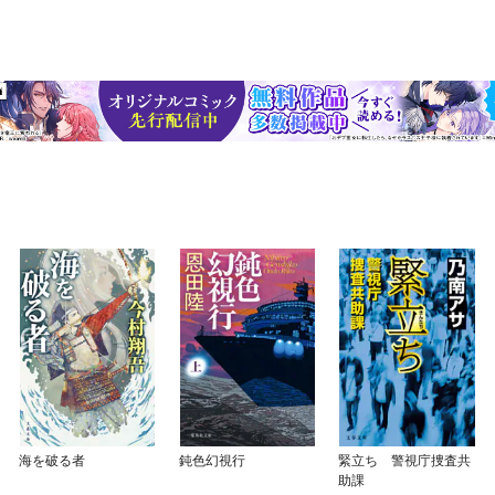
海を破る者
鈍色幻視行
緊立ち 警視庁捜査共
助課