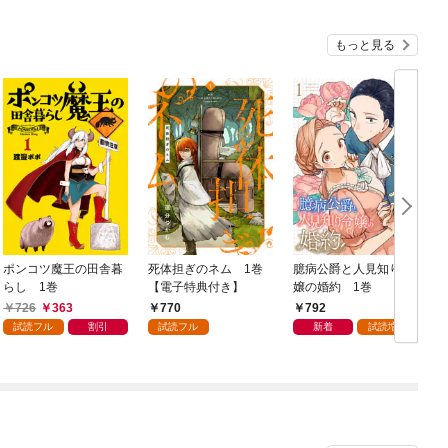
もっと見る
ポンコツ魔王の田舎暮
死体担ぎのネム 1巻
臆病公爵と人見知り令
らし 1巻
【電子特典付き】
嬢の婚約 1巻
1
726
363
770
792
試読フル
割引
試読フル
新着
試読増量