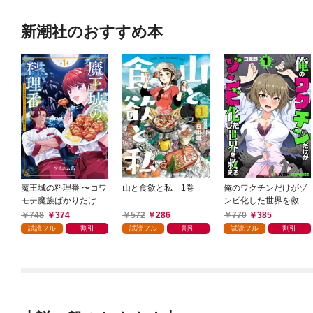
新潮社のおすすめ本
魔王城の料理番 〜コワ
山と食欲と私 1巻
俺のワクチンだけがゾ
モテ魔族ばかりだけ
ンビ化した世界を救え
ど、ホワイトな職場で
る 1巻
748
374
572
286
770
385
す〜 1巻
試読フル
割引
試読フル
割引
試読フル
割引