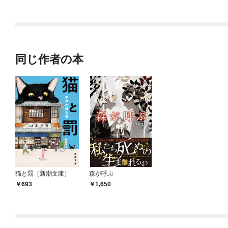
同じ作者の本
猫と罰（新潮文庫）
森が呼ぶ
693
1,650