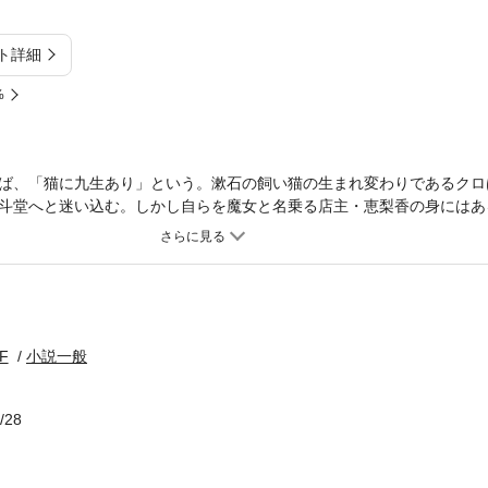
ト詳細
%
ば、「猫に九生あり」という。漱石の飼い猫の生まれ変わりであるクロ
斗堂へと迷い込む。しかし自らを魔女と名乗る店主・恵梨香の身にはあ
堂に集まる猫たちの前世にあって——。創作への情熱と、猫と人間の絆
ベル大賞2024受賞。（解説・新井素子）
F
小説一般
/28