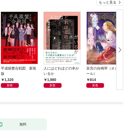
もっと見る
平成猿蟹合戦図 新装
人にはどれほどの本が
皇宮の自鳴琴（オルゴ
版
いるか
ール）
1,320
1,980
814
新着
新着
新着
無料