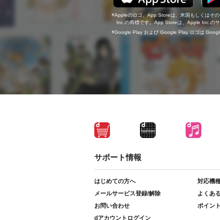
Appleのロゴ、App Storeは、米国もしくはそ
Inc.の商標です。App Storeは、Apple In
Google Play および Google Play ロゴは Go
サポート情報
はじめての方へ
対応機
メールサービス登録/解除
よくあ
お問い合わせ
ポイン
dアカウントログイン