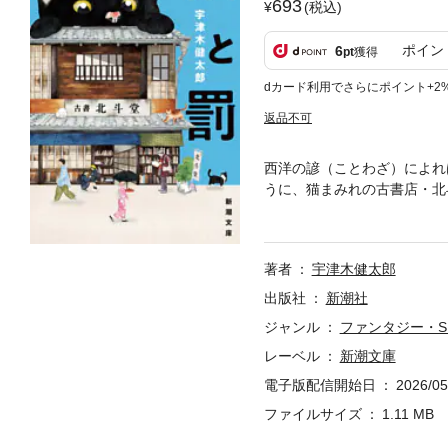
693
(税込)
ポイン
6
pt
獲得
dカード利用でさらにポイント+2
返品不可
西洋の諺（ことわざ）によれ
うに、猫まみれの古書店・北
れていた。謎を解く鍵は北斗
な物語。日本ファンタジーノ
著者
宇津木健太郎
出版社
新潮社
ジャンル
ファンタジー・S
レーベル
新潮文庫
電子版配信開始日
2026/05
ファイルサイズ
1.11 MB