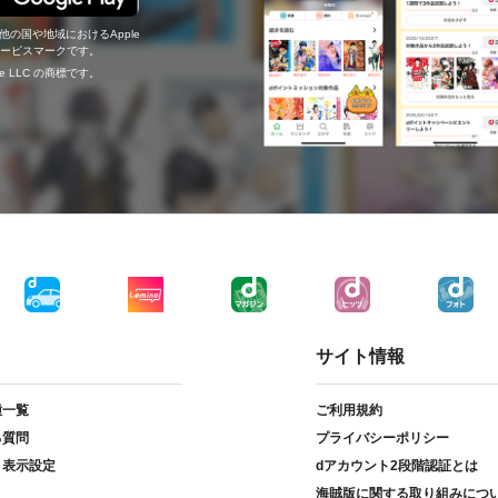
の他の国や地域におけるApple
c.のサービスマークです。
ogle LLC の商標です。
サイト情報
種一覧
ご利用規約
る質問
プライバシーポリシー
ト表示設定
dアカウント2段階認証とは
海賊版に関する取り組みにつ