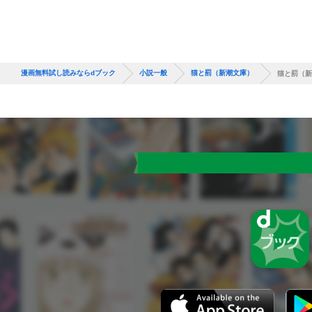
漫画無料試し読みならdブック
小説一般
猫と罰（新潮文庫）
猫と罰（新