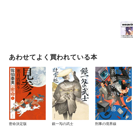
あわせてよく買われている本
密命決定版
銀一匁の武士
刑事の境界線