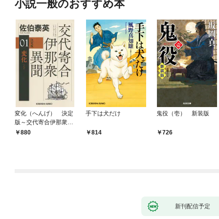
小説一般のおすすめ本
変化（へんげ） 決定
手下は犬だけ
鬼役（壱） 新装版
版～交代寄合伊那衆異
聞（1）～
880
814
726
新刊配信予定