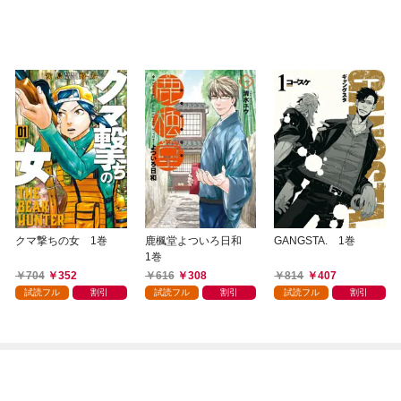
クマ撃ちの女 1巻
鹿楓堂よついろ日和
GANGSTA. 1巻
1巻
704
352
616
308
814
407
試読フル
割引
試読フル
割引
試読フル
割引