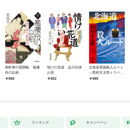
南町奉行異聞帖 襤褸
情けの花道 品川任侠
北海道周遊殺人ルート
舟の以栢
お宿
～西村京太郎トラベル
ミステリー・セレクシ
990
902
990
ョン（1）～
ランキング
キャンペーン