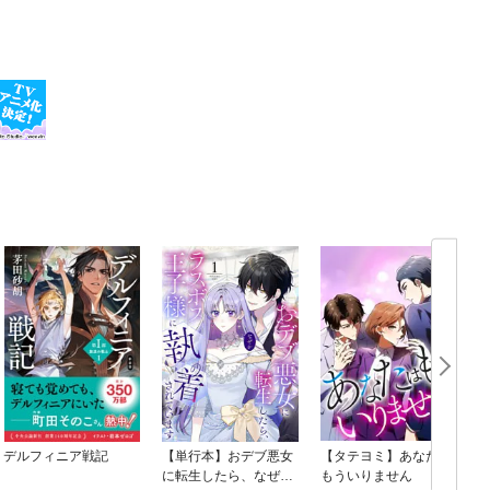
デルフィニア戦記
【単行本】おデブ悪女
【タテヨミ】あなたは
に転生したら、なぜか
もういりません