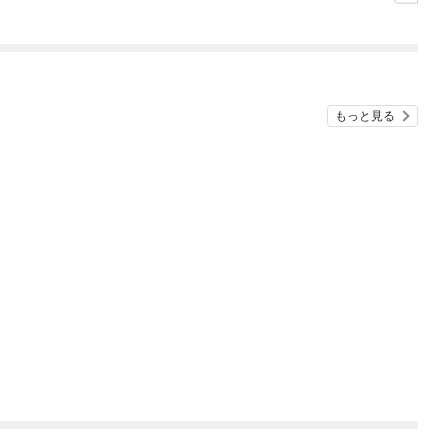
ラスボス王子様に執着
されています
もっと見る