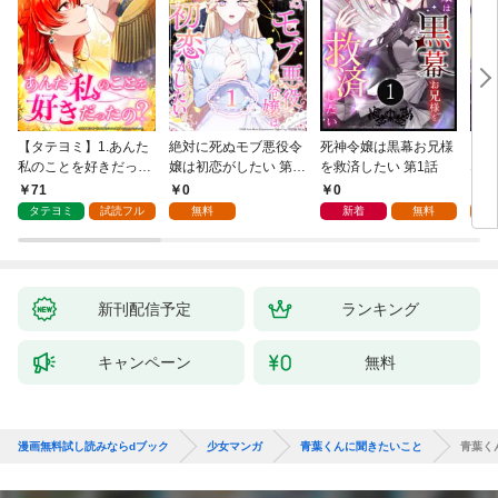
【タテヨミ】1.あんた
絶対に死ぬモブ悪役令
死神令嬢は黒幕お兄様
レベ
私のことを好きだった
嬢は初恋がしたい 第1
を救済したい 第1話
なり
の？
話
71
0
0
0
タテヨミ
試読フル
無料
新着
無料
新刊配信予定
ランキング
キャンペーン
無料
漫画無料試し読みならdブック
少女マンガ
青葉くんに聞きたいこと
青葉く