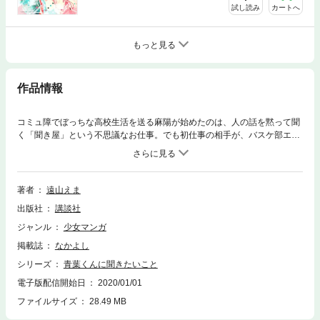
試し読み
カートへ
もっと見る
作品情報
コミュ障でぼっちな高校生活を送る麻陽が始めたのは、人の話を黙って聞
く「聞き屋」という不思議なお仕事。でも初仕事の相手が、バスケ部エー
ス＆リア充の頂点で完全無欠だと思ってた青葉くんだった――！ 青葉く
ん自身も、彼のこじれた事情も、今まで「青春」の場外にいた麻陽には難
題すぎて…!? コミュ力0の「聞き屋」×リア充頂点男子 二人のナイショ
の関係が始まる――。キュンと切ないハートフルラブ、第1巻。
著者
遠山えま
出版社
講談社
ジャンル
少女マンガ
掲載誌
なかよし
シリーズ
青葉くんに聞きたいこと
電子版配信開始日
2020/01/01
ファイルサイズ
28.49 MB