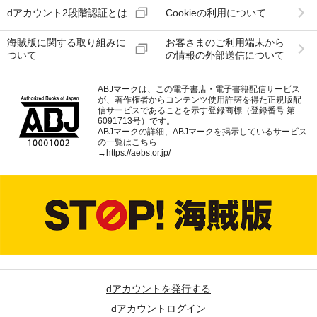
dアカウント2段階認証とは
Cookieの利用について
海賊版に関する取り組みに
お客さまのご利用端末から
ついて
の情報の外部送信について
ABJマークは、この電子書店・電子書籍配信サービス
が、著作権者からコンテンツ使用許諾を得た正規版配
信サービスであることを示す登録商標（登録番号 第
6091713号）です。
ABJマークの詳細、ABJマークを掲示しているサービス
の一覧はこちら
→
https://aebs.or.jp/
dアカウントを発行する
dアカウントログイン