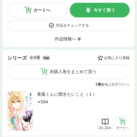
カートへ
今すぐ買う
作品をチェックする
作品情報へ
全8冊
シリーズ
お気に入り登録
完結
未購入巻をまとめて買う
1巻から
|
最新刊から
青葉くんに聞きたいこと（１）
594
試し読み
カートへ