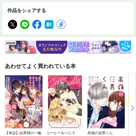
作品をシェアする
あわせてよく買われている本
【単話】結界師の一輪
コーヒー＆バニラ
高嶺の花男くん
スト