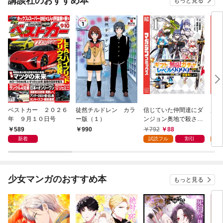
講談社のおすすめ本
もっと見る
ベストカー ２０２６
徒然チルドレン カラ
信じていた仲間達にダ
魔女
年 ９月１０日号
ー版（１）
ンジョン奥地で殺され
かけたがギフト『無限
589
792
88
7
990
ガチャ』でレベル９９
新着
試読フル
割引
試
９９の仲間達を手に入
れて元パーティーメン
バーと世界に復讐＆
『ざまぁ！』します！
少女マンガのおすすめ本
もっと見る
（１）