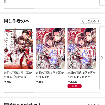
華
同じ作者の本
もっと見る
岩肌の花嫁は愛で溶か
岩肌の花嫁は愛で溶か
岩肌の花嫁は愛で溶か
千年
される【単行本版】 1
される 1巻
される 1~7巻セット
（１
巻
2,323
789
363
2
新着