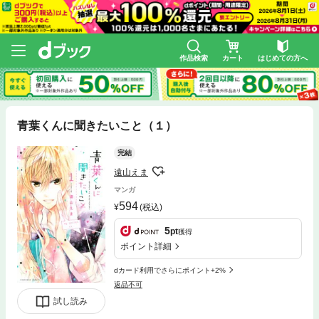
作品検索
カート
はじめての方へ
青葉くんに聞きたいこと（１）
完結
遠山えま
マンガ
594
(税込)
5
pt
獲得
ポイント詳細
dカード利用でさらにポイント+2%
返品不可
試し読み