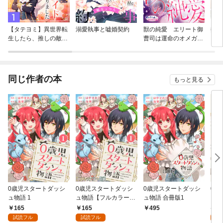
【タテヨミ】異世界転
溺愛執事と嘘婚契約
獣の純愛 エリート御
抱き
生したら、推しの敵役
曹司は運命のオメガに
スも
のメイドになりました
愛を乞う
同じ作者の本
もっと見る
0歳児スタートダッシ
0歳児スタートダッシ
0歳児スタートダッシ
0歳
ュ物語 1
ュ物語【フルカラー
ュ物語 合冊版1
ュ物
版】1
版】
165
165
7
495
試読フル
試読フル
試