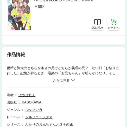
682
試し読み
カートへ
作品情報
優希と翔太のどちらが本当の兄でどちらが義理の兄？ 幼い日「お祭りに
行った」記憶が蘇るとき、陽菜の「お兄ちゃん」が明らかになり、そし
て、三角関係に決着が――！
著者
はやせれく
出版社
KADOKAWA
ジャンル
少女マンガ
レーベル
シルフコミックス
シリーズ
ふたりのお兄ちゃんと迷子の妹