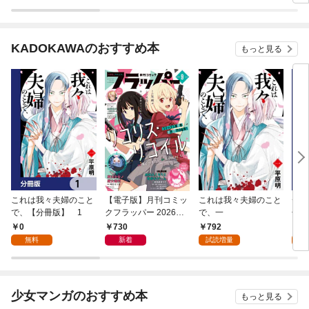
KADOKAWAのおすすめ本
もっと見る
これは我々夫婦のこと
【電子版】月刊コミッ
これは我々夫婦のこと
チェ
で、【分冊版】 1
クフラッパー 2026年9
で、一
冊版
月号
0
730
792
0
無料
新着
試読増量
少女マンガのおすすめ本
もっと見る