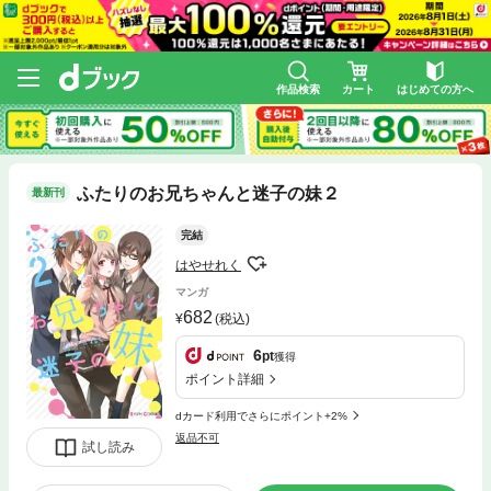
作品検索
カート
はじめての方へ
ふたりのお兄ちゃんと迷子の妹２
最新刊
完結
はやせれく
マンガ
682
(税込)
6
pt
獲得
ポイント詳細
dカード利用でさらにポイント+2%
返品不可
試し読み