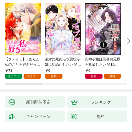
【タテヨミ】1.あんた
絶対に死ぬモブ悪役令
死神令嬢は黒幕お兄様
レベ
私のことを好きだった
嬢は初恋がしたい 第1
を救済したい 第1話
なり
の？
話
71
0
0
0
タテヨミ
試読フル
無料
新着
無料
新刊配信予定
ランキング
キャンペーン
無料