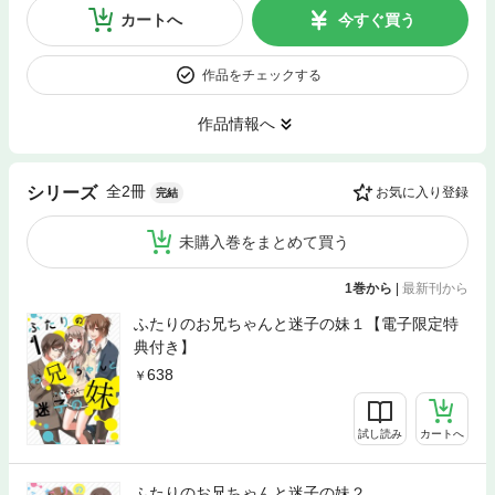
カートへ
今すぐ買う
作品をチェックする
作品情報へ
全2冊
シリーズ
お気に入り登録
完結
未購入巻をまとめて買う
1巻から
|
最新刊から
ふたりのお兄ちゃんと迷子の妹１【電子限定特
典付き】
638
試し読み
カートへ
ふたりのお兄ちゃんと迷子の妹２