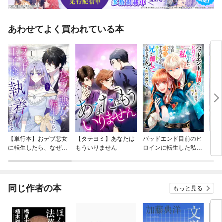
あわせてよく買われている本
【単行本】おデブ悪女
【タテヨミ】あなたは
バッドエンド目前のヒ
【タ
に転生したら、なぜか
もういりません
ロインに転生した私、
リ〜
ラスボス王子様に執着
今世では恋愛するつも
されています
りがチートな兄が離し
てくれません！？@C
OMIC
同じ作者の本
もっと見る