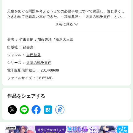
天皇をめぐる問題を考えるうえでの必要事項はすべて網羅し、論じ尽くし
たきわめて意義深い本ができた。～加藤典洋～「天皇の戦争責任」という
ような問い方を終わらせることが、戦後を内側から乗り越えるためには必
要な作業であるように思う。～橋爪大三郎～なぜこれまでの「社会」「戦
争」「天皇」の議論がどこか大上段で自分の日常の存在の感度にまで繋が
らないか、必ず示唆してくれるような対談。～竹田青嗣～
著者
竹田青嗣
加藤典洋
橋爪大三郎
出版社
径書房
ジャンル
自己啓発
シリーズ
天皇の戦争責任
電子版配信開始日
2014/09/09
ファイルサイズ
18.85 MB
作品をシェアする