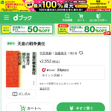
作品検索
カート
はじめての方へ
天皇の戦争責任
最新刊
竹田青嗣
加藤典洋
他1名
2,552
(税込)
23
pt
獲得
ポイント詳細
dカード利用でさらにポイント+2%
返品不可
試し読み
カートへ
今すぐ買う