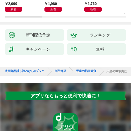
獅子座、Ａ型、丙午は
室 Ｏｒａｃｙ（オラ
2,090
1,980
1,760
2,
めぐる
シー）
新着
新着
新着
新刊配信予定
ランキング
キャンペーン
無料
漫画無料試し読みならdブック
自己啓発
天皇の戦争責任
天皇の戦争責任
アプリならもっと便利で快適に！