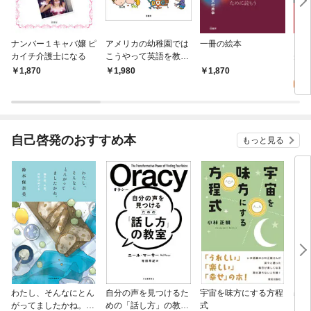
ナンバー１キャバ嬢 ピ
アメリカの幼稚園では
一冊の絵本
ちつ
カイチ介護士になる
こうやって英語を教え
先へ
ている
クス
0
1,870
1,980
1,870
くる
じめ
自己啓発のおすすめ本
もっと見る
わたし、そんなにとん
自分の声を見つけるた
宇宙を味方にする方程
基地
がってましたかね。
めの「話し方」の教
式
るた