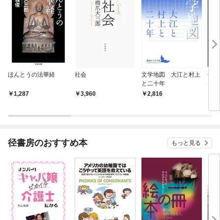
ほんとうの法華経
社会
文学地図 大江と村上
僕が
と二十年
け
1,287
3,960
2,816
1,
径書房のおすすめ本
もっと見る