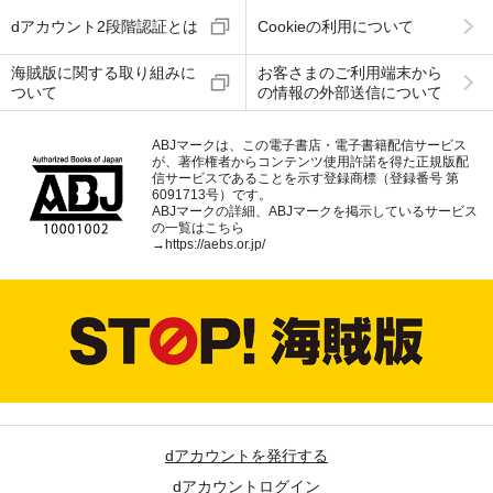
dアカウント2段階認証とは
Cookieの利用について
海賊版に関する取り組みに
お客さまのご利用端末から
ついて
の情報の外部送信について
ABJマークは、この電子書店・電子書籍配信サービス
が、著作権者からコンテンツ使用許諾を得た正規版配
信サービスであることを示す登録商標（登録番号 第
6091713号）です。
ABJマークの詳細、ABJマークを掲示しているサービス
の一覧はこちら
→
https://aebs.or.jp/
dアカウントを発行する
dアカウントログイン