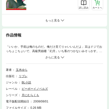
試し読み
カートへ
もっと見る
作品情報
「いいか、手前は俺のものだ。俺だけ見てりゃいいんだよ」豆はドジでお
っちょこちょいで、高級男娼楼「幻月」いち客のつかないみそっかす。そ
んな豆がなんと唯一の客の紅塵に身請けされ、貴族の奥方（!?）になって
しまったから、さあ大変！ 嵐のように乱暴で強引で独占欲のかたまりｖ
な紅塵が、過保護に「幻月に行くな！」命令を出したところから、喧嘩→
事件と事態はどんどん発展して!? 超人気ラブ★
著者
玉木ゆら
出版社
リブレ
ジャンル
BL小説
レーベル
ビーボーイノベルズ
シリーズ
月にむらくも
電子版配信開始日
2008/08/01
ファイルサイズ
0.26 MB