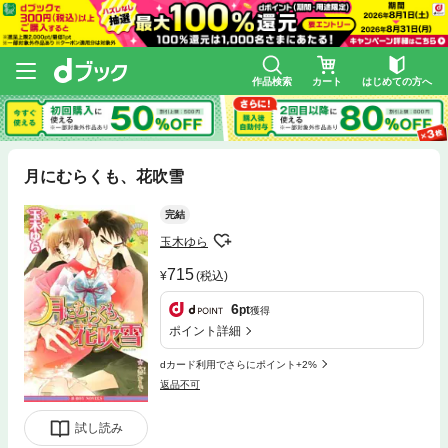
作品検索
カート
はじめての方へ
月にむらくも、花吹雪
完結
玉木ゆら
715
(税込)
6
pt
獲得
ポイント詳細
dカード利用でさらにポイント+2%
返品不可
試し読み