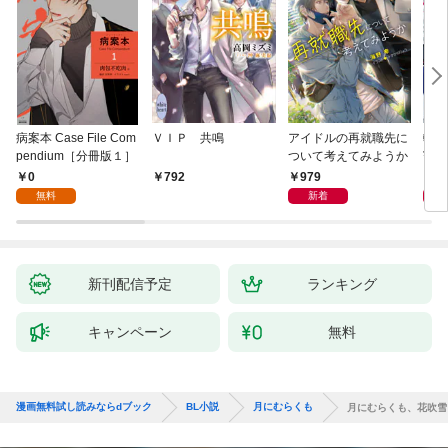
病案本 Case File Com
ＶＩＰ 共鳴
アイドルの再就職先に
転生
pendium［分冊版１］
ついて考えてみようか
寵姫
0
979
9
792
無料
新着
新刊配信予定
ランキング
キャンペーン
無料
漫画無料試し読みならdブック
BL小説
月にむらくも
月にむらくも、花吹雪