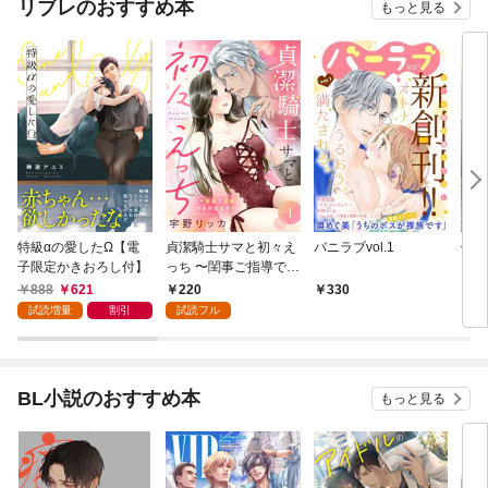
リブレのおすすめ本
もっと見る
特級αの愛したΩ【電
貞潔騎士サマと初々え
バニラブvol.1
偽者
子限定かきおろし付】
っち 〜閨事ご指導でき
どで
かねます！〜（1）
888
621
220
330
1
試読増量
割引
試読フル
BL小説のおすすめ本
もっと見る