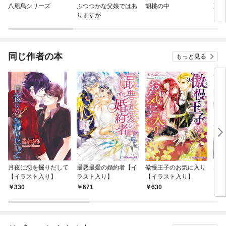
八咫烏シリーズ
ふつつかな父娘ではあ
胡桃の中
薬屋
りますが
同じ作者の本
もっと見る
月夜に恋を掘りだして
最悪最愛の婚約者【イ
傲慢王子のお気に入り
ポチ
【イラスト入り】
ラスト入り】
【イラスト入り】
330
671
630
6