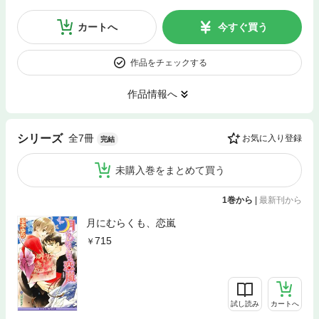
カートへ
今すぐ買う
作品をチェックする
作品情報へ
全7冊
シリーズ
お気に入り登録
完結
未購入巻をまとめて買う
1巻から
|
最新刊から
月にむらくも、恋嵐
715
試し読み
カートへ