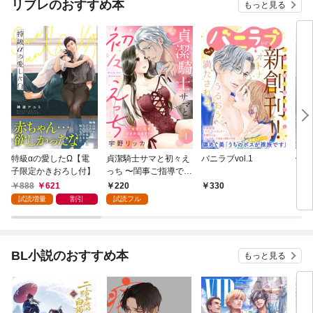
リブレのおすすめ本
もっと見る
特級αの愛したΩ【電
貞潔騎士サマと初々え
バニラブvol.1
偽者
子限定かきおろし付】
っち 〜閨事ご指導でき
どで
かねます！〜（1）
888
621
220
330
1
試読増量
割引
試読フル
BL小説のおすすめ本
もっと見る