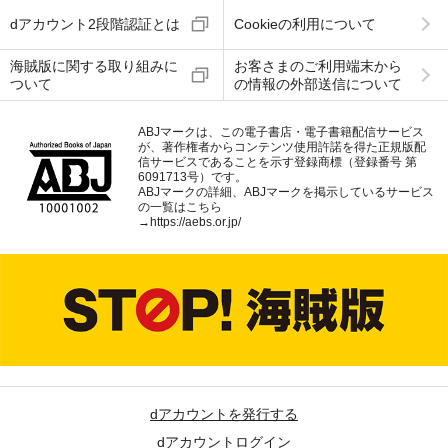
dアカウント2段階認証とは
Cookieの利用について
海賊版に関する取り組みに
お客さまのご利用端末から
ついて
の情報の外部送信について
ABJマークは、この電子書店・電子書籍配信サービス
が、著作権者からコンテンツ使用許諾を得た正規版配
信サービスであることを示す登録商標（登録番号 第
6091713号）です。
ABJマークの詳細、ABJマークを掲示しているサービス
の一覧はこちら
→
https://aebs.or.jp/
dアカウントを発行する
dアカウントログイン