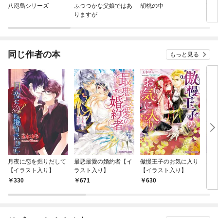
八咫烏シリーズ
ふつつかな父娘ではあ
胡桃の中
薬屋
りますが
同じ作者の本
もっと見る
月夜に恋を掘りだして
最悪最愛の婚約者【イ
傲慢王子のお気に入り
ポチ
【イラスト入り】
ラスト入り】
【イラスト入り】
330
671
630
6