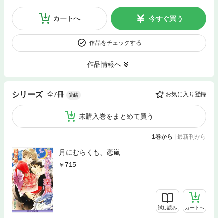
カートへ
今すぐ買う
作品をチェックする
作品情報へ
全7冊
シリーズ
お気に入り登録
完結
未購入巻をまとめて買う
1巻から
|
最新刊から
月にむらくも、恋嵐
715
試し読み
カートへ