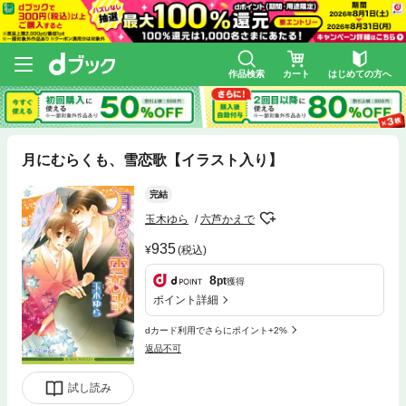
作品検索
カート
はじめての方へ
月にむらくも、雪恋歌【イラスト入り】
完結
玉木ゆら
六芦かえで
935
(税込)
8
pt
獲得
ポイント詳細
dカード利用でさらにポイント+2%
返品不可
試し読み