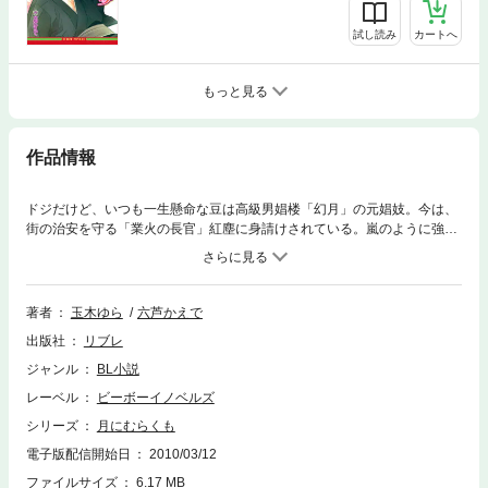
試し読み
カートへ
もっと見る
作品情報
ドジだけど、いつも一生懸命な豆は高級男娼楼「幻月」の元娼妓。今は、
街の治安を守る「業火の長官」紅塵に身請けされている。嵐のように強引
で乱暴でわがままだけど頼もしい紅塵に、時に激しく時にやらしく愛され
ちゃって、豆も紅塵が大好きで…！ ところがそんな蜜月も束の間、「幻
月」を仕切る美貌の青年・初雪さまの浮気疑惑を調べるハメになった豆が
牢屋に入れられちゃって、また大騒動っ。超人気・熱烈ラブ！
著者
玉木ゆら
六芦かえで
出版社
リブレ
ジャンル
BL小説
レーベル
ビーボーイノベルズ
シリーズ
月にむらくも
電子版配信開始日
2010/03/12
ファイルサイズ
6.17 MB