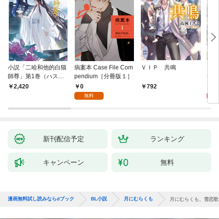
小説「二哈和他的白猫
病案本 Case File Com
ＶＩＰ 共鳴
アイ
師尊」第1巻（ハスキ
pendium［分冊版１］
つい
ーとかれのしろねこし
0
9
2,420
792
ずん）
無料
新刊配信予定
ランキング
キャンペーン
無料
漫画無料試し読みならdブック
BL小説
月にむらくも
月にむらくも、雪恋歌