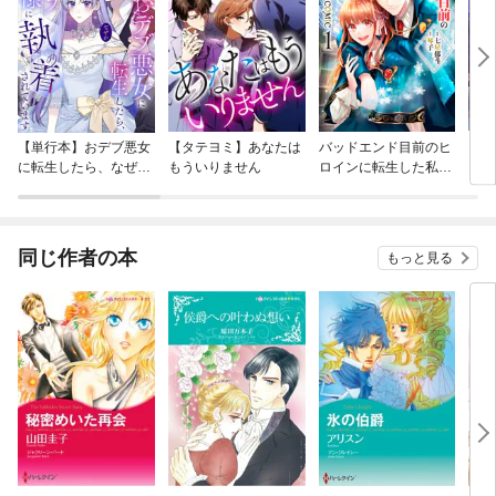
【単行本】おデブ悪女
【タテヨミ】あなたは
バッドエンド目前のヒ
【タ
に転生したら、なぜか
もういりません
ロインに転生した私、
リ〜
ラスボス王子様に執着
今世では恋愛するつも
されています
りがチートな兄が離し
てくれません！？@C
OMIC
同じ作者の本
もっと見る