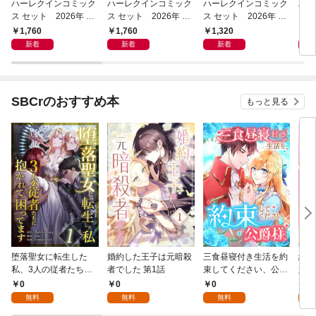
ハーレクインコミック
ハーレクインコミック
ハーレクインコミック
ハー
ス セット 2026年 vo
ス セット 2026年 vo
ス セット 2026年 vo
ス 
l.1080
l.1077
l.1009
l.10
1,760
1,760
1,320
1,
新着
新着
新着
SBCrのおすすめ本
もっと見る
堕落聖女に転生した
婚約した王子は元暗殺
三食昼寝付き生活を約
絶対
私、3人の従者たちに
者でした 第1話
束してください、公爵
嬢は
抱かれて困ってます 第
様 1話
行本
0
0
0
7
1話
無料
無料
無料
試