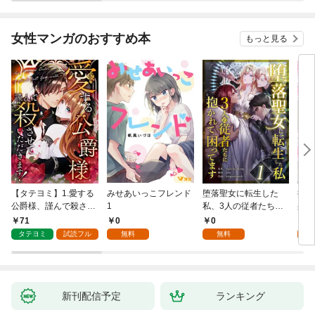
女性マンガのおすすめ本
もっと見る
【タテヨミ】1.愛する
みせあいっこフレンド
堕落聖女に転生した
授か
公爵様、謹んで殺させ
1
私、3人の従者たちに
身籠
ていただきます！
抱かれて困ってます 第
して
71
0
0
2
1話
タテヨミ
試読フル
無料
無料
試
新刊配信予定
ランキング