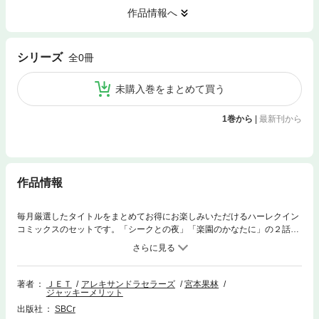
作品情報へ
シリーズ
全0冊
未購入巻をまとめて買う
1巻から
|
最新刊から
作品情報
毎月厳選したタイトルをまとめてお得にお楽しみいただけるハーレクイン
コミックスのセットです。「シークとの夜」「楽園のかなたに」の２話を
まとめて収録。
著者
ＪＥＴ
アレキサンドラセラーズ
宮本果林
ジャッキーメリット
出版社
SBCr