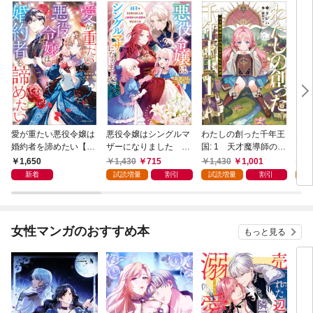
愛が重たい悪役令嬢は
悪役令嬢はシングルマ
わたしの創った千年王
天才
婚約者を諦めたい【特
ザーになりました 双
国: 1 天才魔導師の自
【特
典SS付】
子を引き取りましたが
由気ままな転生無双譚
1,650
1,430
715
1,430
1,001
1,
公爵様からの溺愛は想
【特典SS付】
新着
試読増量
割引
試読増量
割引
試
定外です【特典SS
付】
女性マンガのおすすめ本
もっと見る