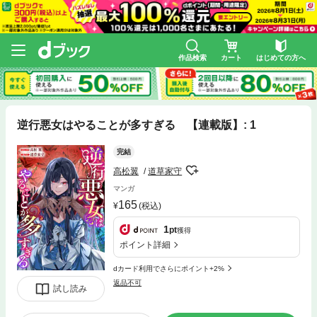
作品検索
カート
はじめての方へ
逆行悪女はやることが多すぎる 【連載版】: 1
完結
高松翼
道草家守
マンガ
165
(税込)
1
pt
獲得
ポイント詳細
dカード利用でさらにポイント+2%
返品不可
試し読み