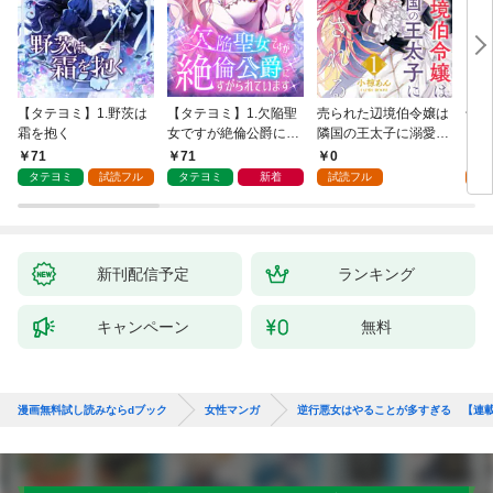
【タテヨミ】1.野茨は
【タテヨミ】1.欠陥聖
売られた辺境伯令嬢は
千鶴
霜を抱く
女ですが絶倫公爵にす
隣国の王太子に溺愛さ
に一
がられています
れる 1
【分
71
71
0
0
家の
タテヨミ
試読フル
タテヨミ
新着
試読フル
新刊配信予定
ランキング
キャンペーン
無料
漫画無料試し読みならdブック
女性マンガ
逆行悪女はやることが多すぎる 【連