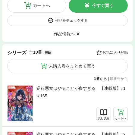
カートへ
今すぐ買う
作品をチェックする
作品情報へ
全10冊
シリーズ
お気に入り登録
完結
未購入巻をまとめて買う
1巻から
|
最新刊から
逆行悪女はやることが多すぎる 【連載版】: 1
165
試し読み
カートへ
逆行悪女はやることが多すぎる 【連載版】: 2