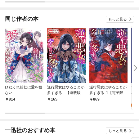
同じ作者の本
もっと見る
ひねくれ給仕は愛を観
逆行悪女はやることが
逆行悪女はやることが
青薔
ない
多すぎる 【連載版】:
多すぎる: 1【電子限定
小公
1
挿絵付き小説収録】
0
814
165
869
一迅社のおすすめ本
もっと見る