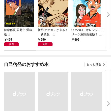
特命係長 只野仁 愛蔵
新約 オオカミが来る！
ORANGE -オレンジ- F
GE
版 １
新装版 １
リーグ激闘新装版！ 第
OF
１巻
495
550
495
4
新着
新着
自己啓発のおすすめ本
もっと見る