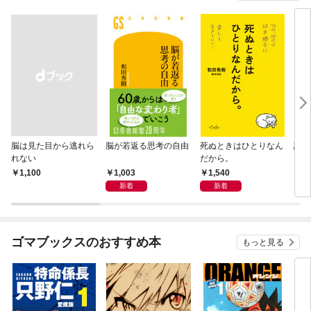
脳は見た目から逃れら
脳が若返る思考の自由
死ぬときはひとりなん
認知
れない
だから。
し
1,003
1,540
￥1,100
1,
新着
新着
ゴマブックスのおすすめ本
もっと見る