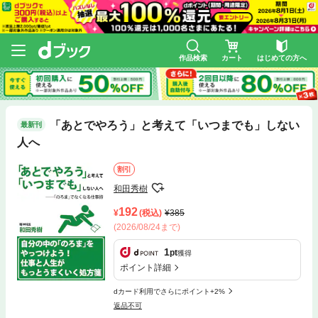
作品検索
カート
はじめての方へ
「あとでやろう」と考えて「いつまでも」しない
最新刊
人へ
割引
和田秀樹
192
(税込)
385
(2026/08/24まで)
1
pt
獲得
ポイント詳細
dカード利用でさらにポイント+2%
返品不可