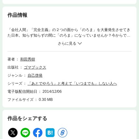
作品情報
「会社人間」「完全主義」の２つの面から「のろま」を大量発生させてき
た日本。知らず知らずの間に「のろま」になっていませんか？今からでも
間に合う、誰でも可能な「のろま」克服法を伝授！これで仕事と人生がう
まくいく！
著者
和田秀樹
出版社
ゴマブックス
ジャンル
自己啓発
シリーズ
「あとでやろう」と考えて「いつまでも」しない人へ
電子版配信開始日
2014/12/06
ファイルサイズ
0.30 MB
作品をシェアする