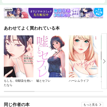
あわせてよく買われている本
もしも、幼馴染を抱い
嘘とセフレ
ハーレムライフ
悪役
たなら
ざす
同じ作者の本
もっと見る