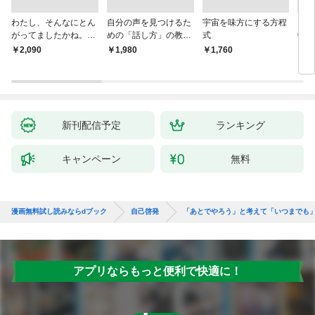
わたし、そんなにとん
自分の声を見つけるた
宇宙を味方にする方程
「考
がってましたかね。
めの「話し方」の教
式
中で
獅子座、Ａ型、丙午は
室 Ｏｒａｃｙ（オラ
却！
￥2,090
￥1,980
￥1,760
￥1,
めぐる
シー）
術大
新刊配信予定
ランキング
キャンペーン
無料
漫画無料試し読みならdブック
自己啓発
「あとでやろう」と考えて「いつまでも
アプリならもっと便利で快適に！