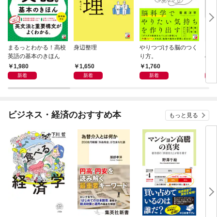
まるっとわかる！高校
身辺整理
やりつづける脳のつく
アド
英語の基本のきほん
り方。
の習
1,980
1,650
1,760
1,
新着
新着
新着
ビジネス・経済のおすすめ本
もっと見る