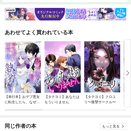
りにくい条文」を適切に処理できるようになるこの手の条文に出会った
ら、「一見不公平に思えるが、これは削除する必要はない」とか「これは
雛形にある通りに記載すべき条文である」と判断できるようになる必要が
あります。本書では、読者の方々が適切に契約書をチェック・修正する能
力を身につけられるように、契約類型ごとに、①がメインではあります
が、②と③の条文についても、具体例を示して解説します。そして、その
あわせてよく買われている本
条文に関係する押さえておくべき周辺知識にも触れますので、最終的に
は、契約類型ごとに重要となるポイントを網羅的に身につけられます。■
目指すべき契約書とは？なお、契約書は、自社に有利な内容にできたらそ
れに越したことはありませんが、自社に有利ということは、相手に不利と
いうことです。相手にも法務部や契約書に詳しい人がいて、その人たちが
皆さんと同じように契約書をチェックしています。すると、当然、相手は
不利な内容に気が付き、修正しようとしてきます。よって、自社にだけ有
利になる契約書にするというのは難しいのです。したがって、目指すべき
は、「公平な契約書」です。自社にだけ一方的に有利にしようとして、不
毛な時間を費やすことは、契約締結を遅らせ、その結果、事業の遂行の妨
げにもつながります。ぜひ、「公平な内容」、「少なくとも自社に不利な
内容ではない契約」を目指すことをお勧めします。
【単行本】おデブ悪女
【タテヨミ】あなたは
【タテヨミ】クロユ
病弱
に転生したら、なぜか
もういりません
リ〜復讐サークル〜
が、
ラスボス王子様に執着
ぎて
されています
たち
ね！
同じ作者の本
もっと見る