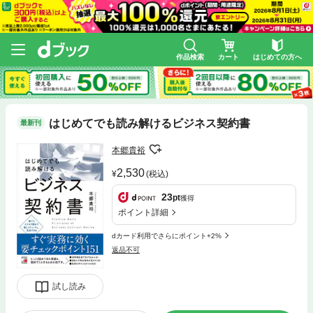
作品検索
カート
はじめての方へ
はじめてでも読み解けるビジネス契約書
最新刊
本郷貴裕
2,530
(税込)
23
pt
獲得
ポイント詳細
dカード利用でさらにポイント+2%
返品不可
試し読み