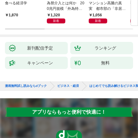
食べる経済学
為替介入とは何か 20
マンション高騰の真
研究
0兆円規模「外為特
実 都市部の「非居住
会」が生まれた謎
化」が街を壊す
1,320
1,056
5,
1,870
新着
新着
新刊配信予定
ランキング
キャンペーン
無料
漫画無料試し読みならdブック
ビジネス・経済
はじめてでも読み解けるビジネス
アプリならもっと便利で快適に！