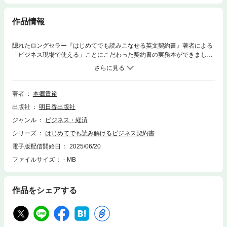
作品情報
隠れたロングセラー『はじめてでも読みこなせる英文契約書』著者による
「ビジネス現場で使える」ことにこだわった契約書の実務本ができまし
た。■「法務に回す」前に、読み解き交渉できる知識を持っておきたい営
業パースンに、■現場に頼りにされる法務部パースンに自社に不利になら
ず、正しくスピーディーに事業を回していくための契約の結び方、チェッ
クの仕方を教えます。■本書で学ぶことで得られるもの「契約書を適切に
著者
本郷貴裕
チェック・修正できるにはどうしたらよいか？」これには、ちゃんとした
出版社
明日香出版社
方法があります。①「自社に不利な条文」に気が付けるようになる。これ
ができないと、不利な内容のまま契約を結ぶことになり、結果として自社
ジャンル
ビジネス・経済
に不利な状況に陥ってしまうことになるからです。これができるようにな
シリーズ
はじめてでも読み解けるビジネス契約書
るためには、自社に不利となる条文の具体例に数多く触れるのがよいでし
ょう。本書では、この手の条文例とその修正案を数多く紹介しておりま
電子版配信開始日
2025/06/20
す。これに加えて次の２つの条文も理解する必要があります。②「修正す
ファイルサイズ
- MB
る必要はないものの、契約締結後の実務における対応の際に少し注意が必
要となる条文」に気付き注意できるようになるこの手の条文は、文言とし
ては決して自社に不利というわけでもないのですが、その条文に従った対
作品をシェアする
応を適切にとらないと、自社に不利益が生じてしまうものです。よって、
この手の条文を見たら、「契約締結後の活動の中で具体的に何をどのよう
に気を付けるべきか」について、事業を遂行する方々に教えられるように
なる必要があります。③「なぜその条文が定められているのか意味が分か