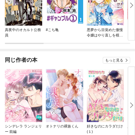
真夜中のオカルト公務
#こち亀
悪夢から目覚めた傲慢
しっ
員
令嬢はやり直しを模索
中（コミック） 分冊版
同じ作者の本
もっと見る
シンデレラ ランジェリ
オトナリの裸族くん
好きなのにカラダだけ
入門
ー 前編
(１)