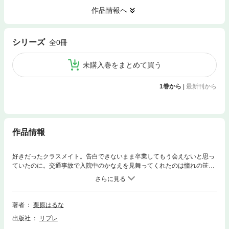
作品情報へ
シリーズ
全0冊
未購入巻をまとめて買う
1巻から
|
最新刊から
作品情報
好きだったクラスメイト。告白できないまま卒業してもう会えないと思っ
ていたのに。交通事故で入院中のかなえを見舞ってくれたのは憧れの笹瀬
だった。嬉しくて、動かない身体をなんとかしようともがくうち、不思議
で淫らな出来事が？ 「これからもっと、やらしいことするからな？」。
「や、も、そこばっかり……はやくいれて……っ」。ほか、「幸せ」を探
すナースの芽衣（めい）や1千万で嫁になる契約を交わしてしまった貧乏
著者
栗原はるな
女子ひなたなど、愛したくて愛されたい3人の女子をめぐるオムニバスス
出版社
リブレ
トーリー。「俺の指ぎゅうぎゅう締めつけてる」。「あ、あん、やあっダ