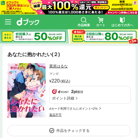
作品検索
カート
はじめての方へ
あなたに抱かれたい(２)
栗原はるな
マンガ
220
(税込)
2
pt
獲得
ポイント詳細
dカード利用でさらにポイント+2%
返品不可
作品をチェックする