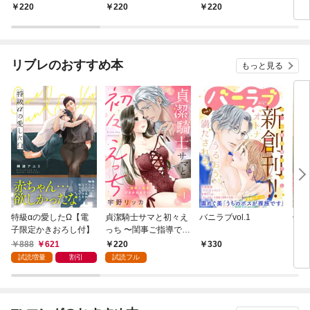
220
220
220
2
リブレのおすすめ本
もっと見る
特級αの愛したΩ【電
貞潔騎士サマと初々え
バニラブvol.1
偽者
子限定かきおろし付】
っち 〜閨事ご指導でき
どで
かねます！〜（1）
888
621
220
330
1
試読増量
割引
試読フル