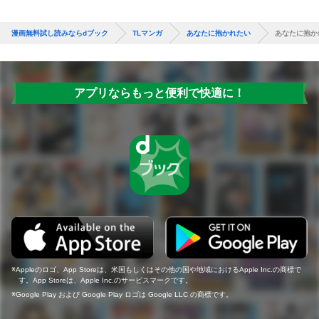
漫画無料試し読みならdブック
TLマンガ
あなたに抱かれたい
あなたに抱かれ
アプリならもっと便利で快適に！
Appleのロゴ、App Storeは、米国もしくはその他の国や地域におけるApple Inc.の商標で
す。App Storeは、Apple Inc.のサービスマークです。
Google Play および Google Play ロゴは Google LLC の商標です。