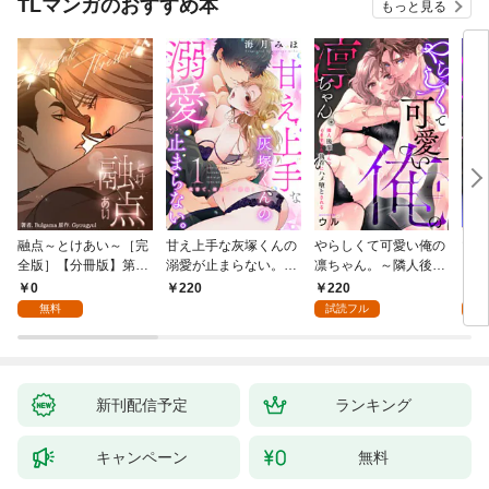
TLマンガのおすすめ本
もっと見る
融点～とけあい～［完
甘え上手な灰塚くんの
やらしくて可愛い俺の
マゾ
全版］【分冊版】第1
溺愛が止まらない。純
凛ちゃん。～隣人後輩
くさ
話
情で、健気で…絶倫！
くんのイキすぎた執着
ッチ
0
220
2
220
(1)
にハメ堕とされる～(1)
まま
無料
試読フル
試
～(1
新刊配信予定
ランキング
キャンペーン
無料