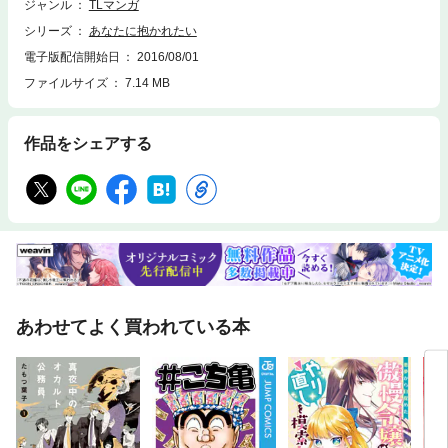
メ……ッ！ 指ゴツゴツして気持ちいいっ」。キュートでハードなHシー
ジャンル
TLマンガ
ンに思わず抱かれたくなっちゃうかも。
シリーズ
あなたに抱かれたい
電子版配信開始日
2016/08/01
ファイルサイズ
7.14 MB
作品をシェアする
あわせてよく買われている本