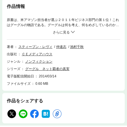
作品情報
原書は、米アマゾン担当者が選ぶ２０１１年ビジネス部門の第１位！これ
はグーグルの物語である。グーグルは何を考え、何をめざしているのか。
『マッキントッシュ物語』でアップルの全貌を暴いた著者が、巨人の内側
に密着取材。これまでベールに包まれていた謎を解き明かす渾身のドキュ
メント。徹底的な隠蔽戦略で見つけたネットの「金の鉱脈」、ジョブズが
憎んだアンドロイド携帯、中国市場での失態、フェイスブックに挑むグー
著者
スティーブン・レヴィ
仲達志
池村千秋
グル＋、クラウドコンピューティング戦略。誰も描かなかったグーグルの
出版社
ＣＥメディアハウス
歴史のすべてが、ここにある。【各紙の書評】・グーグルの興隆というエ
キサイティングなストーリーを、これほど深く描いた本があるだろうか。
ジャンル
ノンフィクション
（ボストン・グローブ紙）・レヴィはアメリカ屈指のテクノロジージャー
シリーズ
グーグル ネット覇者の真実
ナリストだ。彼は、これまで書かれたどのグーグル本よりも、面白い本を
書き上げた。グーグルに関する本はこれからもたくさん出るに違いない。
電子版配信開始日
2014/03/14
だが本書ほど、グーグルを生き生きと描き出すことができるものは稀だろ
ファイルサイズ
0.60 MB
う。（ワシントン・ポスト紙）・世界で最も影響力のあるネット企業の思
考を読み解く、最高の入門書だ。（ウォール・ストリート・ジャーナル
紙）
作品をシェアする