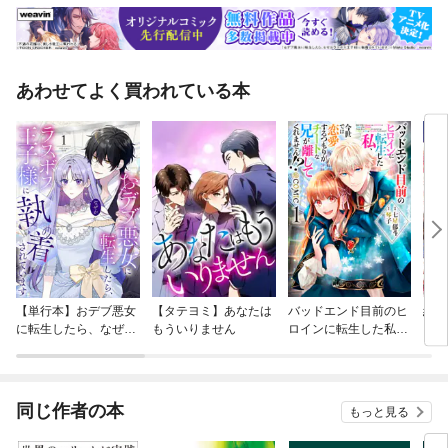
あわせてよく買われている本
【単行本】おデブ悪女
【タテヨミ】あなたは
バッドエンド目前のヒ
結界
に転生したら、なぜか
もういりません
ロインに転生した私、
ラスボス王子様に執着
今世では恋愛するつも
されています
りがチートな兄が離し
てくれません！？@C
OMIC
同じ作者の本
もっと見る