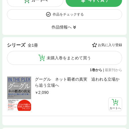
作品をチェックする
作品情報へ
シリーズ
全1冊
お気に入り登録
未購入巻をまとめて買う
1巻から
|
最新刊から
グーグル ネット覇者の真実 追われる立場か
ら追う立場へ
2,090
カートへ