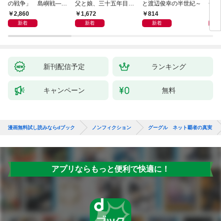
の戦争」 島嶼戦――
父と娘、三十五年目の
と渡辺俊幸の半世紀～
子 
マッカーサーとの激闘
赦し
読み
2,860
1,672
814
1,
の真実
新着
新着
新着
新刊配信予定
ランキング
キャンペーン
無料
漫画無料試し読みならdブック
ノンフィクション
グーグル ネット覇者の真実
アプリならもっと便利で快適に！