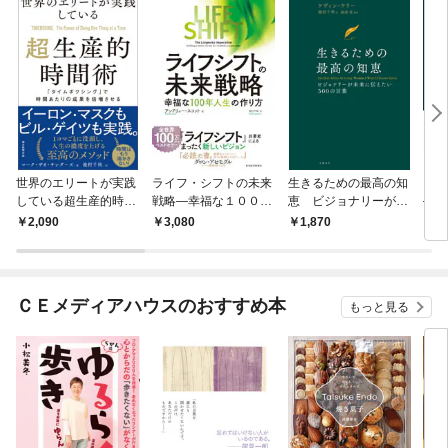
世界のエリートが実践
ライフ・シフトの未来
生きるための最高の知
ミン
している超生産的時間
戦略―幸福な１００年
恵 ビジョナリーが未
――
術 「タイムボクシン
人生の作り方
来に伝えたい５００の
学、
2,090
3,080
1,870
2,
グ」で時間あたりの成
言葉
果を倍増させる
ＣＥメディアハウスのおすすめ本
もっと見る