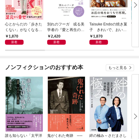
心とからだの「歩きた
別れのフーガ 或る美
Taisuke Endoの焼き菓
Wha
くない」がなくなる
学者の『愛と再生の断
子 きれいで、おいし
それ
らせん流 ゆるらく歩
章』
く、ナチュラルに
1,870
2,420
1,870
1,
き
新着
新着
新着
ノンフィクションのおすすめ本
もっと見る
誰も知らない「太平洋
鬼がくれた奇跡 ──
絆の極み～さだまさし
悲劇