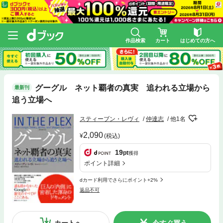
作品検索
カート
はじめての方へ
グーグル ネット覇者の真実 追われる立場から
最新刊
追う立場へ
スティーブン・レヴィ
仲達志
他1名
2,090
(税込)
19
pt
獲得
ポイント詳細
dカード利用でさらにポイント+2%
返品不可
カートへ
今すぐ買う