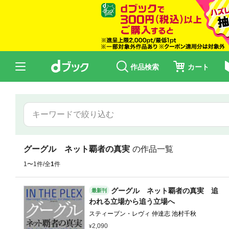
作品検索
カート
グーグル ネット覇者の真実
の作品一覧
1〜1件/全
1
件
グーグル ネット覇者の真実 追
最新刊
われる立場から追う立場へ
スティーブン・レヴィ 仲達志 池村千秋
2,090