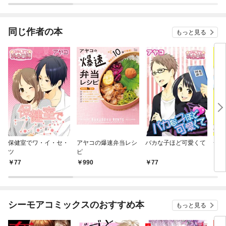
されています
りがチートな兄が離し
てくれません！？@C
OMIC
同じ作者の本
もっと見る
保健室でワ・イ・セ・
アヤコの爆速弁当レシ
バカな子ほど可愛くて
一番
ツ
ピ
77
990
77
2
シーモアコミックスのおすすめ本
もっと見る