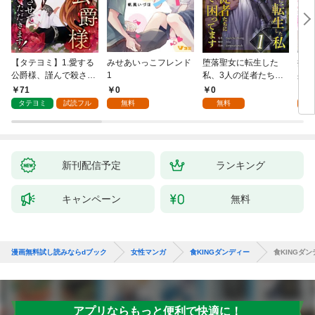
【タテヨミ】1.愛する
みせあいっこフレンド
堕落聖女に転生した
授か
公爵様、謹んで殺させ
1
私、3人の従者たちに
身籠
ていただきます！
抱かれて困ってます 第
して
71
0
0
2
1話
タテヨミ
試読フル
無料
無料
試
新刊配信予定
ランキング
キャンペーン
無料
漫画無料試し読みならdブック
女性マンガ
食KINGダンディー
食KINGダン
アプリならもっと便利で快適に！