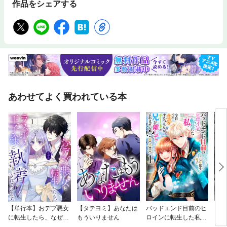
作品をシェアする
あわせてよく買われている本
【単行本】おデブ悪女
【タテヨミ】あなたは
バッドエンド目前のヒ
【タ
に転生したら、なぜか
もういりません
ロインに転生した私、
リ〜
ラスボス王子様に執着
今世では恋愛するつも