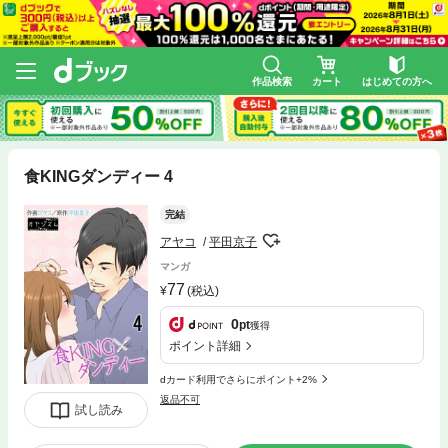
作品検索
カート
はじめての方へ
食KINGダンディー 4
完結
アヤコ
平田京子
マンガ
77
(税込)
0
pt
獲得
ポイント詳細
dカード利用でさらにポイント+2%
返品不可
試し読み