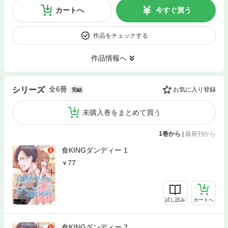
カートへ
今すぐ買う
作品をチェックする
作品情報へ
全6冊
シリーズ
お気に入り登録
完結
未購入巻をまとめて買う
1巻から
|
最新刊から
食KINGダンディー 1
77
試し読み
カートへ
食KINGダンディー 2