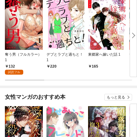
奪う男（フルカラー）
デブとラブと過ちと！
東郷家へ嫁いだ話 1
十億
1
1
ちの
132
220
165
1
試読フル
女性マンガのおすすめ本
もっと見る