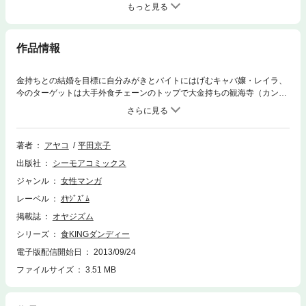
もっと見る
作品情報
金持ちとの結婚を目標に自分みがきとバイトにはげむキャバ嬢・レイラ、
今のターゲットは大手外食チェーンのトップで大金持ちの観海寺（カンカ
イジ）社長☆ある日、そんな観海寺社長といい雰囲気になりホテルに誘わ
れ幸せの絶頂にのぼりつめるレイラ。しかしその翌日、社長の会社が倒産
してしまい…なぜか社長と同居することに！？あんなに格好よかった社長
は抜けガラ！金持ちになる夢どころかダメ男を養うことになるなんて、私
著者
アヤコ
平田京子
の毎日はどうなっちゃうの～？【オヤジズム】
出版社
シーモアコミックス
ジャンル
女性マンガ
レーベル
ｵﾔｼﾞｽﾞﾑ
掲載誌
オヤジズム
シリーズ
食KINGダンディー
電子版配信開始日
2013/09/24
ファイルサイズ
3.51 MB