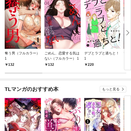
奪う男（フルカラー）
ごめん、恋愛する気は
デブとラブと過ちと！
龍公
1
ない（フルカラー） 1
1
ー）
132
132
220
1
TLマンガのおすすめ本
もっと見る