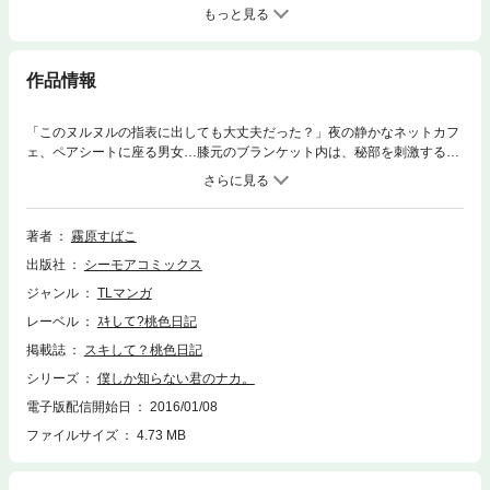
もっと見る
作品情報
「このヌルヌルの指表に出しても大丈夫だった？」夜の静かなネットカフ
ェ、ペアシートに座る男女…膝元のブランケット内は、秘部を刺激する指
が暴れ回る……いま声、出せないのに―…！！ リアルでは存在感なしなO
Lの私（野宮）ですが、実はネトゲで、女戦士として活躍していて、ユリ
ンちゃんという毎日お喋りする仲の良いフレンドもいます。そんな私は、
同じ職場の爽やかイケメン・梶村さんへ密かに恋してるのですが…「初期
著者
霧原すばこ
アバター」みたいに地味な私が、誰からも人気な梶村さんに近づけるわけ
出版社
シーモアコミックス
ない…！だけどある日、ユリンちゃんから「リアルで会いたい」と言われ
て、待ち合わせ場所に行ってみる…するとそこにいたのは―…！？ 【桃色
ジャンル
TLマンガ
日記】
レーベル
ｽｷして?桃色日記
掲載誌
スキして？桃色日記
シリーズ
僕しか知らない君のナカ。
電子版配信開始日
2016/01/08
ファイルサイズ
4.73 MB