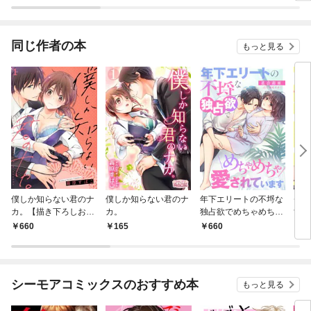
恋事情～
同じ作者の本
もっと見る
僕しか知らない君のナ
僕しか知らない君のナ
年下エリートの不埒な
※こ
カ。【描き下ろしおま
カ。
独占欲でめちゃめちゃ
す！
け付き特装版】
愛されています
なサ
660
165
660
2
シーモアコミックスのおすすめ本
もっと見る