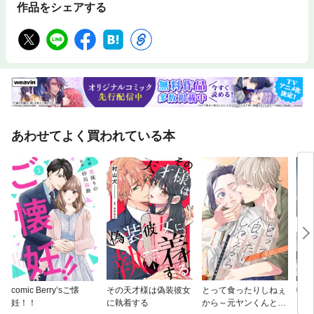
作品をシェアする
あわせてよく買われている本
comic Berry’sご懐
その天才様は偽装彼女
とって食ったりしねぇ
転生
妊！！
に執着する
から～元ヤンくんとの
った