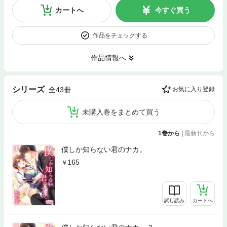
カートへ
今すぐ買う
作品をチェックする
作品情報へ
シリーズ
全43冊
お気に入り登録
未購入巻をまとめて買う
1巻から
|
最新刊から
僕しか知らない君のナカ。
165
試し読み
カートへ