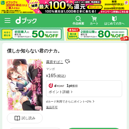
作品検索
カート
はじめての方へ
僕しか知らない君のナカ。
霧原すばこ
マンガ
165
(税込)
1
pt
獲得
ポイント詳細
dカード利用でさらにポイント+2%
返品不可
試し読み