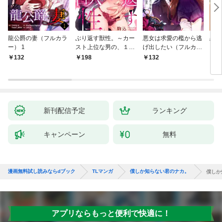
龍公爵の妻（フルカラ
ぶり返す獣性。～カー
悪女は求愛の檻から逃
恋す
ー） 1
スト上位な男の、１０
げ出したい（フルカラ
【fo
年越しの激愛１
ー） 1
132
198
132
2
新刊配信予定
ランキング
キャンペーン
無料
漫画無料試し読みならdブック
TLマンガ
僕しか知らない君のナカ。
僕しか
アプリならもっと便利で快適に！