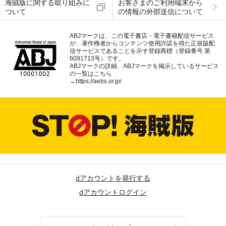
海賊版に関する取り組みに
お客さまのご利用端末から
ついて
の情報の外部送信について
ABJマークは、この電子書店・電子書籍配信サービス
が、著作権者からコンテンツ使用許諾を得た正規版配
信サービスであることを示す登録商標（登録番号 第
6091713号）です。
ABJマークの詳細、ABJマークを掲示しているサービス
の一覧はこちら
→
https://aebs.or.jp/
dアカウントを発行する
dアカウントログイン