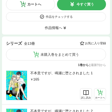
カートへ
今すぐ買う
作品をチェックする
作品情報へ
シリーズ
全13冊
お気に入り登録
未購入巻をまとめて買う
1巻から
|
最新刊から
不本意ですが、鳴瀬に堕とされました 1
165
試し読み
カートへ
不本意ですが、鳴瀬に堕とされました 2