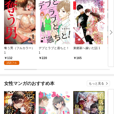
奪う男（フルカラー）
デブとラブと過ちと！
東郷家へ嫁いだ話 1
十億
1
1
ちの
132
220
165
1
試読フル
女性マンガのおすすめ本
もっと見る