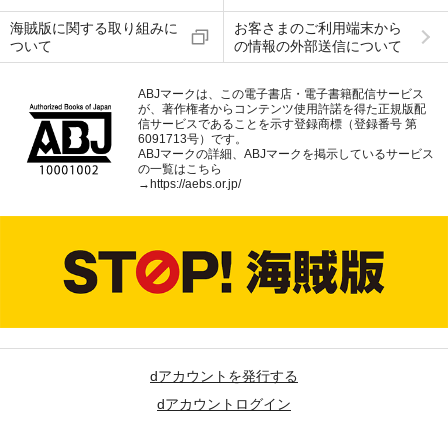
海賊版に関する取り組みに
お客さまのご利用端末から
ついて
の情報の外部送信について
ABJマークは、この電子書店・電子書籍配信サービス
が、著作権者からコンテンツ使用許諾を得た正規版配
信サービスであることを示す登録商標（登録番号 第
6091713号）です。
ABJマークの詳細、ABJマークを掲示しているサービス
の一覧はこちら
→
https://aebs.or.jp/
dアカウントを発行する
dアカウントログイン