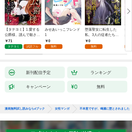
【タテヨミ】1.愛する
みせあいっこフレンド
堕落聖女に転生した
授か
公爵様、謹んで殺させ
1
私、3人の従者たちに
身籠
ていただきます！
抱かれて困ってます 第
して
71
0
0
2
1話
タテヨミ
試読フル
無料
無料
試
新刊配信予定
ランキング
キャンペーン
無料
漫画無料試し読みならdブック
女性マンガ
不本意ですが、鳴瀬に堕とされました