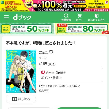
作品検索
カート
はじめての方へ
不本意ですが、鳴瀬に堕とされました 1
アキラ
マンガ
165
(税込)
1
pt
獲得
ポイント詳細
dカード利用でさらにポイント+2%
返品不可
試し読み