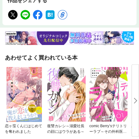
作品をシェアする
あわせてよく買われている本
恋ヶ窪くんにはじめて
復讐カレシ～溺愛社長
comic Berry’sテリトリ
黒崎
を奪われました
の顔にはウラがある～
ーラブ～その外科医、
なん
難攻不落につき～