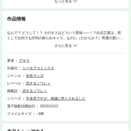
もっと見る
作品情報
なんで？ どうして！？ そのキスはどういう意味――！？白石乙葉は、若
くして社内でも評判の頼られキャラ。なのに（だからか？）男運の悪い彼
女には、天敵がいる。同期の鳴瀬仁だ。イケメン故に会社の女子からは注
目のマトなこのオトコ、乙葉には何かと絡んできて、必ず言い合いになる
関係なのだ。そんな鳴瀬が、乙葉と年下彼氏との修羅場に偶然、居合わせ
て…。不仲が一転、共犯関係に――！？ スパイシー＆キュン！なオフィス
著者
アキラ
ラブ！！！！【恋するソワレ＋】
出版社
シーモアコミックス
ジャンル
女性マンガ
レーベル
恋するソワレ＋
掲載誌
恋するソワレ＋
シリーズ
不本意ですが、鳴瀬に堕とされました
電子版配信開始日
2025/12/12
ファイルサイズ
- MB