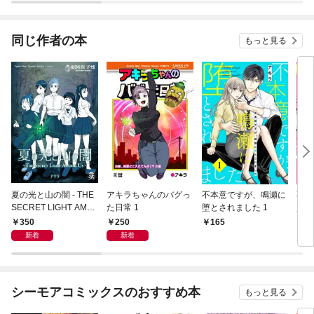
同じ作者の本
もっと見る
夏の光と山の闇 - THE
アキラちゃんのバグっ
不本意ですが、鳴瀬に
不本
SECRET LIGHT AMO
た日常 1
堕とされました 1
堕と
UNG US -
下ろ
350
250
165
8
版】
新着
新着
シーモアコミックスのおすすめ本
もっと見る