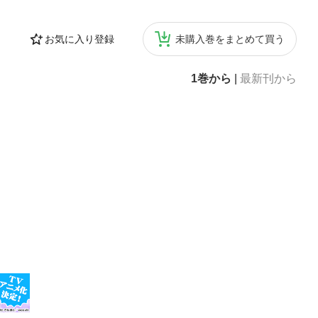
お気に入り登録
未購入巻をまとめて買う
1巻から
|
最新刊から