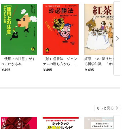
「使用上の注意」がす
（珍）必勝法 ジャン
紅茶 つい喋りたくな
べてわかる本
ケンの勝ち方から、お
る博学知識 「オレン
見合い成功法まで
ジペコー」の「ペコ
495
495
495
￥
ー」っていったい何？
もっと見る