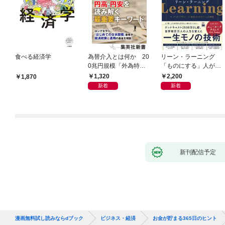
食べる経済学
為替介入とは何か 20
リーン・ラーニング
0兆円規模「外為特
「ものにする」人が自
会」が生まれた謎
然とやっている 最小の
1,320
2,200
1,870
インプットで最大の成
新着
新着
果を得る学習法
新刊配信予定
漫画無料試し読みならdブック
ビジネス・経済
お金が貯まる365日のヒント