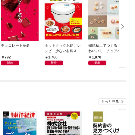
チョコレート革命
ホットクックお助けレ
樹脂粘土でつくる か
シピ 少ない材料＆調
わいいミニチュアパ
味料で、あとはスイッ
ン ベーキングパウダ
792
1,760
1,870
チポン！
ーでふっくらふくら
新着
新着
新着
む！ 電子レンジで乾
燥タイム短縮！
もっと見る