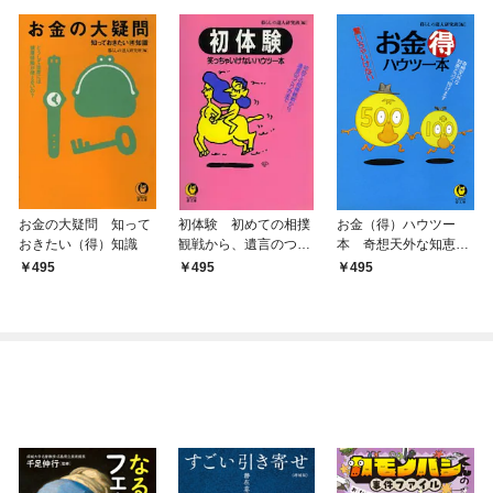
お金の大疑問 知って
初体験 初めての相撲
お金（得）ハウツー
おきたい（得）知識
観戦から、遺言のつく
本 奇想天外な知恵と
り方まで――
コツ、授けます
495
495
495