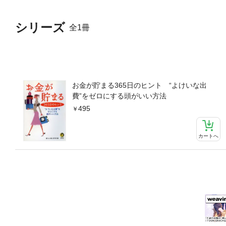
シリーズ
全1冊
お金が貯まる365日のヒント “よけいな出
費”をゼロにする頭がいい方法
495
カートへ