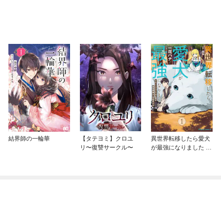
結界師の一輪華
【タテヨミ】クロユ
異世界転移したら愛犬
リ〜復讐サークル〜
が最強になりました ～
シルバーフェンリルと
俺が異世界暮らしを始
めたら～ THE COMIC