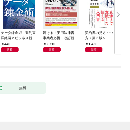
データ錬金術―週刊東
聴ける！実用法律書
契約書の見方・つくり
海
洋経済ｅビジネス新書
事業者必携 改訂新
方＜第３版＞
2
Ｎo.493
版 中小企業のための
440
2,310
1,430
株式会社【株主総会・
新着
新着
新着
取締役会・監査役会】
の議事録・登記の手続
きと書式サンプル集
無料