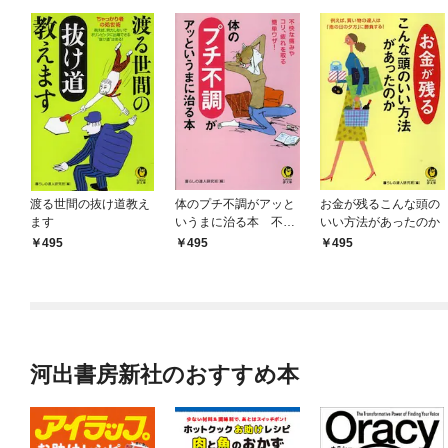
渡る世間の抜け道教え
体のプチ不調がアッと
お金が残るこんな頭の
ます
いうまに治る本 不快
いい方法があったのか
な痛みやコリ、疲れを
495
495
495
取る簡単ワザ！
河出書房新社のおすすめ本