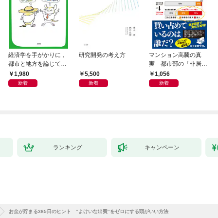
経済学を手がかりに，
研究開発の考え方
マンション高騰の真
都市と地方を論じてみ
実 都市部の「非居住
よう
化」が街を壊す
1,980
5,500
1,056
新着
新着
新着
ランキング
キャンペーン
お金が貯まる365日のヒント “よけいな出費”をゼロにする頭がいい方法