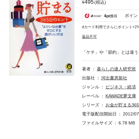
495
(税込)
ポイン
4
pt
獲得
dカード利用でさらにポイント+2
返品不可
「ケチ」や「節約」とは違う
著者
暮らしの達人研究班
出版社
河出書房新社
ジャンル
ビジネス・経済
レーベル
KAWADE夢文庫
シリーズ
お金が貯まる36
電子版配信開始日
2012/07
ファイルサイズ
6.78 MB