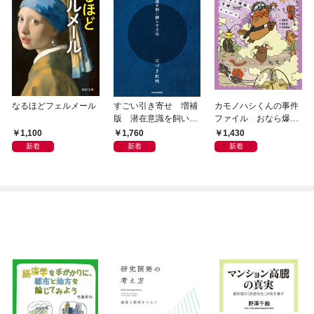
なるほどフェルメール
すごい引き寄せ 増補
カモノハシくんの事件
版 潜在意識を飼い馴
ファイル おなら爆
らす方法
弾！ 危機イッパツ編
1,100
1,760
1,430
新着
新着
新着