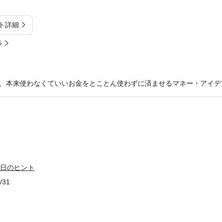
ト詳細
%
、本来使わなくていいお金をとことん使わずに済ませるマネー・アイデ
5日のヒント
/31