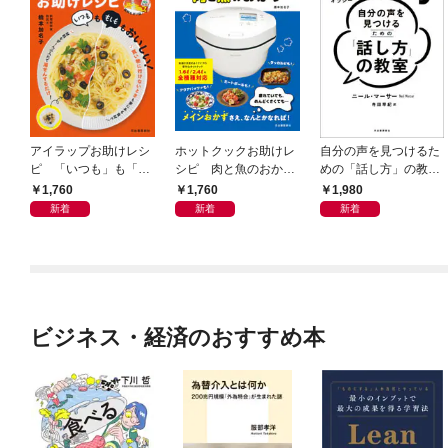
アイラップお助けレシ
ホットクックお助けレ
自分の声を見つけるた
ピ 「いつも」も「も
シピ 肉と魚のおか
めの「話し方」の教
しも」もおいしい！
ず 少ない材料＆調味
室 Ｏｒａｃｙ（オラ
1,760
1,760
1,980
料で、あとはスイッチ
シー）
新着
新着
新着
ポン！
ビジネス・経済のおすすめ本