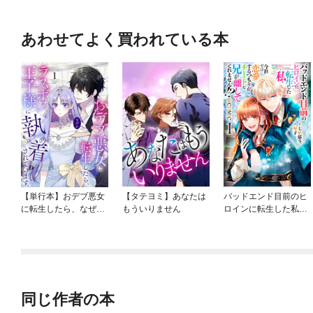
あわせてよく買われている本
【単行本】おデブ悪女
【タテヨミ】あなたは
バッドエンド目前のヒ
に転生したら、なぜか
もういりません
ロインに転生した私、
ラスボス王子様に執着
今世では恋愛するつも
されています
りがチートな兄が離し
てくれません！？@C
OMIC
同じ作者の本