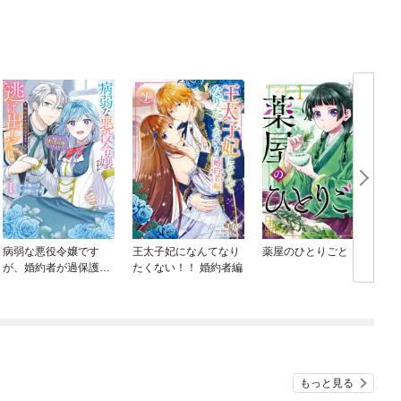
病弱な悪役令嬢です
王太子妃になんてなり
薬屋のひとりごと
が、婚約者が過保護す
たくない！！ 婚約者編
ぎて逃げ出したい(私た
ち犬猿の仲でしたよ
ね！？)
もっと見る