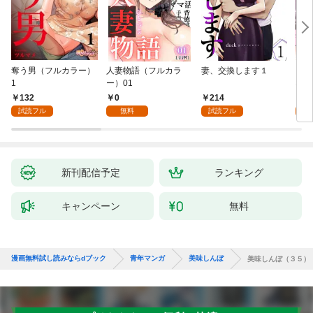
奪う男（フルカラー）
人妻物語（フルカラ
妻、交換します１
ごめ
1
ー）01
ない
132
0
214
1
試読フル
無料
試読フル
試
新刊配信予定
ランキング
キャンペーン
無料
漫画無料試し読みならdブック
青年マンガ
美味しんぼ
美味しんぼ（３５）