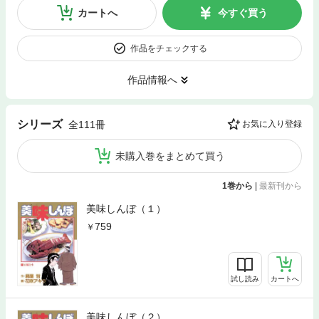
カートへ
今すぐ買う
作品をチェックする
作品情報へ
シリーズ
全111冊
お気に入り登録
未購入巻をまとめて買う
1巻から
|
最新刊から
美味しんぼ（１）
759
試し読み
カートへ
美味しんぼ（２）