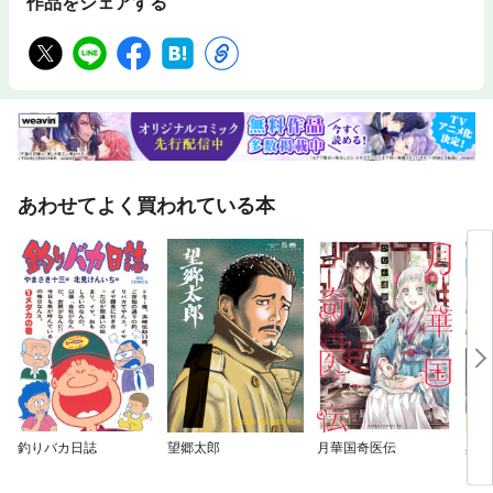
作品をシェアする
あわせてよく買われている本
釣りバカ日誌
望郷太郎
月華国奇医伝
異世