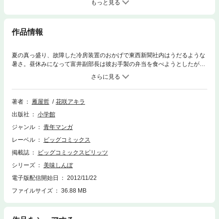
もっと見る
作品情報
夏の真っ盛り、故障した冷房装置のおかげで東西新聞社内はうだるような
暑さ。昼休みになって富井副部長は彼お手製の弁当を食べようとしたが、
中に入っていた梅干しに、なんとカビが生えていた！その原因は最近の梅
干しの製造方法にあった……。
著者
雁屋哲
花咲アキラ
出版社
小学館
ジャンル
青年マンガ
レーベル
ビッグコミックス
掲載誌
ビッグコミックスピリッツ
シリーズ
美味しんぼ
電子版配信開始日
2012/11/22
ファイルサイズ
36.88 MB