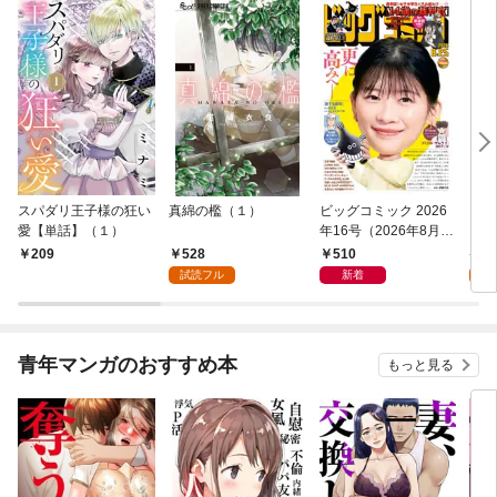
スパダリ王子様の狂い
真綿の檻（１）
ビッグコミック 2026
こん
愛【単話】（１）
年16号（2026年8月7
（１
日発売）
528
510
5
209
試読フル
新着
試
青年マンガのおすすめ本
もっと見る