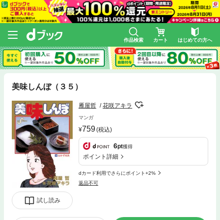
作品検索
カート
はじめての方へ
美味しんぼ（３５）
雁屋哲
花咲アキラ
マンガ
759
(税込)
6
pt
獲得
ポイント詳細
dカード利用でさらにポイント+2%
返品不可
試し読み