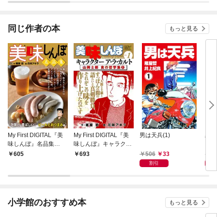
同じ作者の本
もっと見る
My First DIGITAL『美
My First DIGITAL『美
男は天兵(1)
黒鍵
味しんぼ』名品集
味しんぼ』キャラクタ
スト
（1）［泡弾け、香ば
ー ア・ラ・カルト VO
506
33
4
605
693
しい！ ビールとおつま
L.1 山岡士郎 食の哲学
割引
み編］
集(1)
小学館のおすすめ本
もっと見る