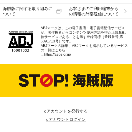
海賊版に関する取り組みに
お客さまのご利用端末から
ついて
の情報の外部送信について
ABJマークは、この電子書店・電子書籍配信サービス
が、著作権者からコンテンツ使用許諾を得た正規版配
信サービスであることを示す登録商標（登録番号 第
6091713号）です。
ABJマークの詳細、ABJマークを掲示しているサービス
の一覧はこちら
→
https://aebs.or.jp/
dアカウントを発行する
dアカウントログイン