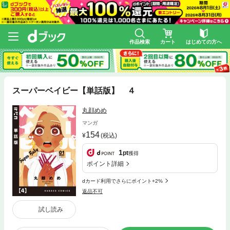
作品検索
カート
はじめての方へ
スーパーベイビー【単話版】 ４
丸顔めめ
マンガ
154
(税込)
1
pt
獲得
ポイント詳細
dカード利用でさらにポイント+2%
返品不可
試し読み