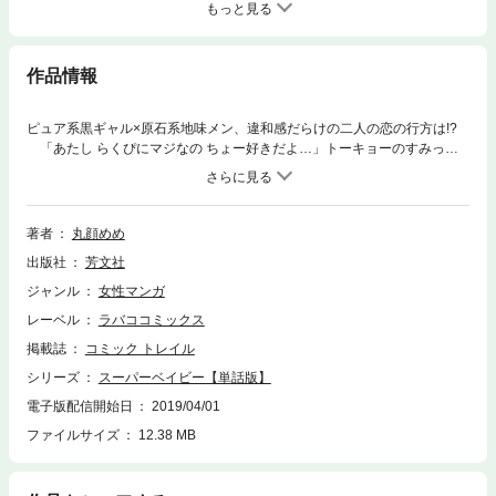
もっと見る
作品情報
ピュア系黒ギャル×原石系地味メン、違和感だらけの二人の恋の行方は!?
「あたし らくぴにマジなの ちょー好きだよ…」トーキョーのすみっ
こ、町田で暮らす上京ギャル・玉緒はスーパーで働く一見冴えない男子・
山田にベタ惚れ。ド級の純愛を唯一無二のノリとテンションで描いた注目
作!!※本電子書籍は「スーパーベイビー」１巻に収録されたものです。
著者
丸顔めめ
出版社
芳文社
ジャンル
女性マンガ
レーベル
ラバココミックス
掲載誌
コミック トレイル
シリーズ
スーパーベイビー【単話版】
電子版配信開始日
2019/04/01
ファイルサイズ
12.38 MB