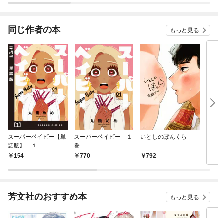
同じ作者の本
もっと見る
スーパーベイビー【単
スーパーベイビー １
いとしのぼんくら
いと
話版】 １
巻
冊版
154
￥770
￥792
￥1
芳文社のおすすめ本
もっと見る