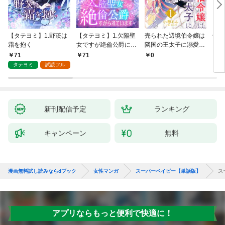
【タテヨミ】1.野茨は
【タテヨミ】1.欠陥聖
売られた辺境伯令嬢は
千鶴
霜を抱く
女ですが絶倫公爵にす
隣国の王太子に溺愛さ
に一
がられています
れる 1
【分
71
￥71
￥0
￥0
家の
タテヨミ
試読フル
新刊配信予定
ランキング
キャンペーン
無料
漫画無料試し読みならdブック
女性マンガ
スーパーベイビー【単話版】
ス
アプリならもっと便利で快適に！