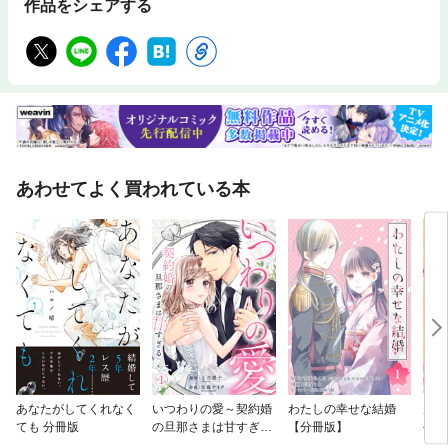
作品をシェアする
あわせてよく買われている本
あなたがしてくれなく
いつわりの愛～契約婚
わたしの幸せな結婚
虐げ
ても 分冊版
の旦那さまは甘すぎる
【分冊版】
公爵
～
って