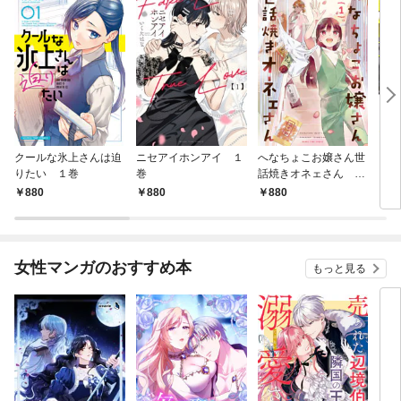
クールな氷上さんは迫
ニセアイホンアイ １
へなちょこお嬢さん世
うち
りたい １巻
巻
話焼きオネェさん １
レ配
巻
880
￥880
￥880
￥8
女性マンガのおすすめ本
もっと見る