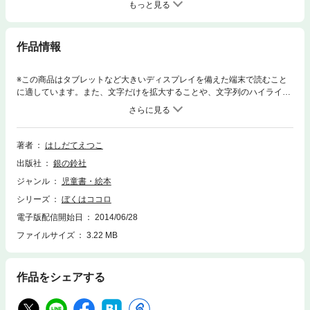
もっと見る
作品情報
※この商品はタブレットなど大きいディスプレイを備えた端末で読むこと
に適しています。また、文字だけを拡大することや、文字列のハイライ
ト、検索、辞書の参照、引用などの機能が使用できません。人は、どうし
てなやむのかな。もしかしたら、心があるから？もし心がなかったら、な
やみなんかないのかな。なやみがすきなひといる？ まさか、いないよ
ね。だったら、そんなめんどうなものなくてもいいのにね。でも、みんな
著者
はしだてえつこ
もってる。どうしてあるのかな？
出版社
銀の鈴社
ジャンル
児童書・絵本
シリーズ
ぼくはココロ
電子版配信開始日
2014/06/28
ファイルサイズ
3.22 MB
作品をシェアする