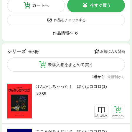
カートへ
今すぐ買う
作品をチェックする
作品情報へ
シリーズ
全5冊
お気に入り登録
未購入巻をまとめて買う
1巻から
|
最新刊から
けんかしちゃった！ ぼくはココロ(1)
385
試し読み
カートへ
こころがみえない？ ぼくはココロ(2)