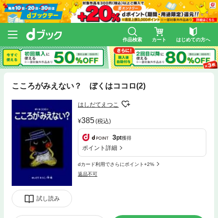
作品検索
カート
はじめての方へ
こころがみえない？ ぼくはココロ(2)
はしだてえつこ
385
(税込)
3
pt
獲得
ポイント詳細
dカード利用でさらにポイント+2%
返品不可
試し読み