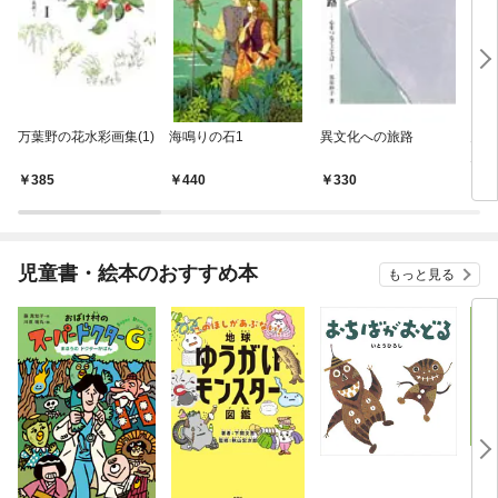
万葉野の花水彩画集(1)
海鳴りの石1
異文化への旅路
見つ
力を
業
385
440
330
3
児童書・絵本のおすすめ本
もっと見る