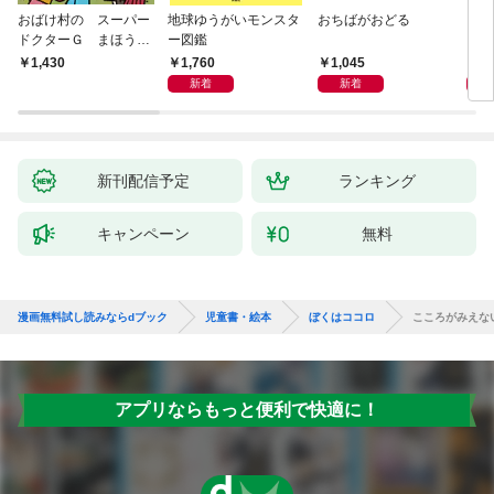
おばけ村の スーパー
地球ゆうがいモンスタ
おちばがおどる
くり
ドクターＧ まほう
ー図鑑
ーと
の ドクターかばん
1,760
1,045
1,
1,430
新着
新着
新刊配信予定
ランキング
キャンペーン
無料
漫画無料試し読みならdブック
児童書・絵本
ぼくはココロ
こころがみえない
アプリならもっと便利で快適に！