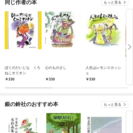
同じ作者の本
もっと見る
ぼくのだいじな くろ
心のものさし
人生はレモンスカッシ
ピペ
ねこオリオン
ュ
がし
330
330
330
3
銀の鈴社のおすすめ本
もっと見る