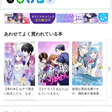
あわせてよく買われている本
【単行本】おデブ悪女
【タテヨミ】あなたは
病弱な悪役令嬢です
妹は
に転生したら、なぜか
もういりません
が、婚約者が過保護す
ラスボス王子様に執着
ぎて逃げ出したい(私
されています
たち犬猿の仲でしたよ
ね！？)