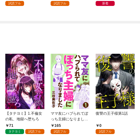
試読フル
試読フル
新着
【タテヨミ】1.不倫女
ママ友にハブられてぼ
復讐の王子様第1話
の私、地獄へ堕ちろ
っち主婦になりました
【分冊版】 1
71
165
0
タテヨミ
試読フル
試読フル
試読フル