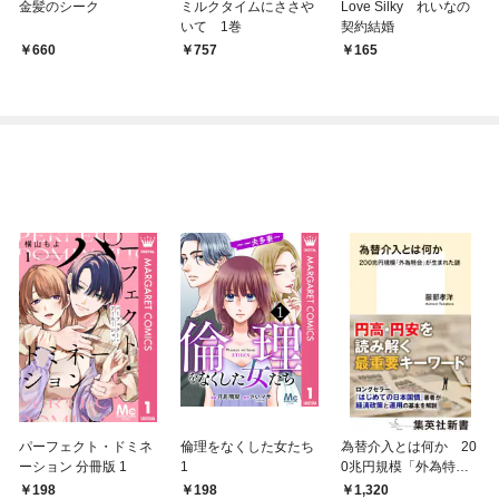
金髪のシーク
ミルクタイムにささや
Love Silky れいなの
いて 1巻
契約結婚
660
757
165
パーフェクト・ドミネ
倫理をなくした女たち
為替介入とは何か 20
ーション 分冊版 1
1
0兆円規模「外為特
会」が生まれた謎
198
198
1,320