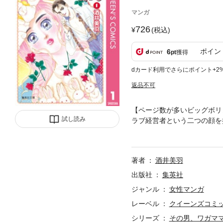
マンガ
726
(税込)
ポイン
6
pt
獲得
dカード利用でさらにポイント+2
返品不可
【ページ数が多いビッグボリ
試し読み
ラブ経営者という二つの顔を
超必見！ 【特別企画】美羽
著者
酒井美羽
出版社
集英社
ジャンル
女性マンガ
レーベル
クイーンズコミック
シリーズ
その男、ワガマ