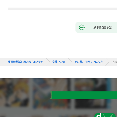
新刊配信予定
漫画無料試し読みならdブック
女性マンガ
その男、ワガママにつき
その