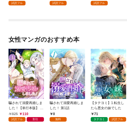
試読フル
試読フル
試読フル
女性マンガのおすすめ本
騙されて溺愛再婚しま
騙されて溺愛再婚しま
【タテヨミ】1.転生し
した！【単行本版】 1
した！ 第1話
たら悪女の妹でした
巻
825
110
0
71
試読フル
割引
無料
タテヨミ
試読フル