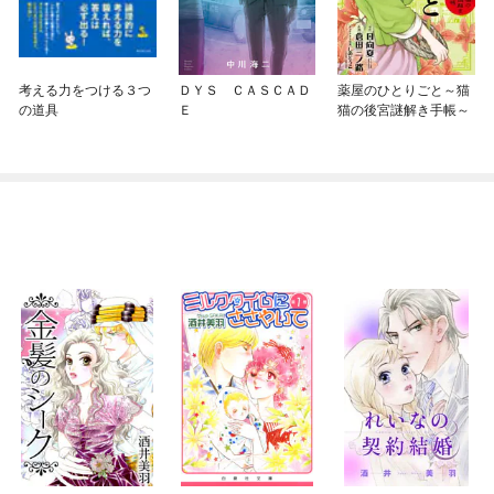
考える力をつける３つ
ＤＹＳ ＣＡＳＣＡＤ
薬屋のひとりごと～猫
の道具
Ｅ
猫の後宮謎解き手帳～