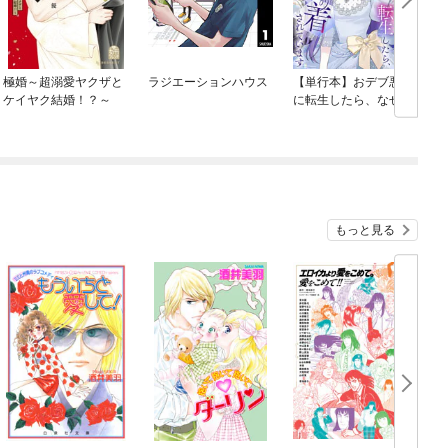
極婚～超溺愛ヤクザと
ラジエーションハウス
【単行本】おデブ悪女
ケイヤク結婚！？～
に転生したら、なぜか
ラスボス王子様に執着
されています
もっと見る