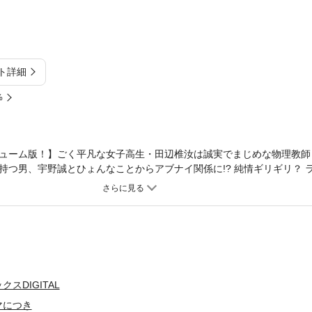
ト詳細
%
ューム版！】ごく平凡な女子高生・田辺椎汝は誠実でまじめな物理教師
持つ男、宇野誠とひょんなことからアブナイ関係に!? 純情ギリギリ？ 
ちゃんの「このコマを見よ！」
スDIGITAL
マにつき