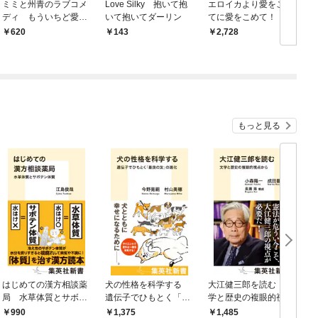
ミミと州青のラブコメ
Love Silky 抱いて抱
エロイカより愛をこめ
ディ もういちど愛し
いて抱いてダーリン
てに愛をこめて！！
て！
620
143
2,728
もっと見る
はじめての漢方相談薬
犬の性格を科学する
大江健三郎を読む 文
ヤ
局 水草体質とサボテ
遺伝子でひもとく「最
学と歴史の複眼的視点
N
ン体質
良の友」の進化
から
990
1,375
1,485