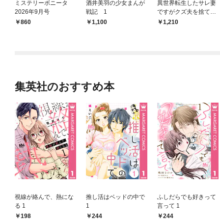
ミステリーボニータ
酒井美羽の少女まんが
異世界転生したサレ妻
2026年9月号
戦記 1
ですがクズ夫を捨てて
幸せを掴むことにしま
860
1,100
1,210
した
集英社のおすすめ本
視線が絡んで、熱にな
推し活はベッドの中で
ふしだらでも好きって
る 1
1
言って 1
198
244
244