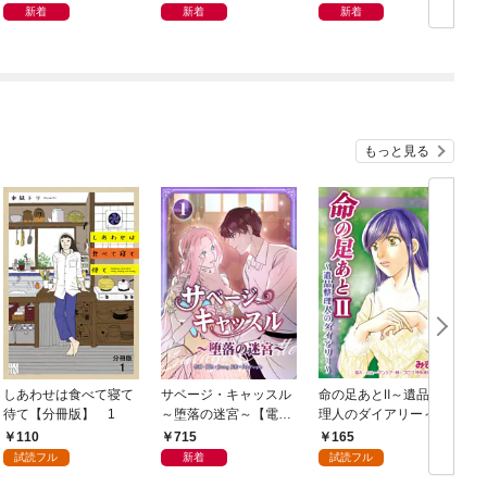
新着
新着
新着
もっと見る
しあわせは食べて寝て
サベージ・キャッスル
命の足あとⅡ～遺品整
待て【分冊版】 1
～堕落の迷宮～【電子
理人のダイアリー～
単行本版】 第1巻
1巻
110
715
165
試読フル
新着
試読フル