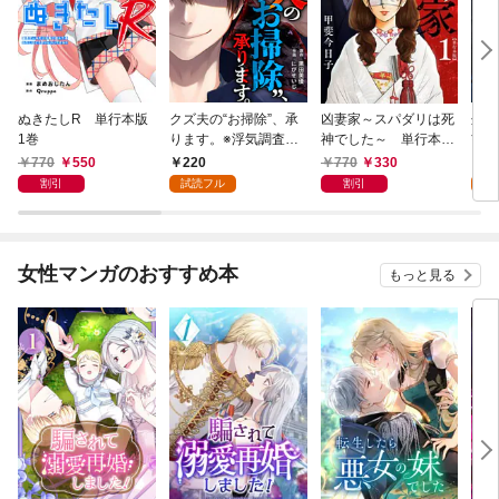
ぬきたしR 単行本版
クズ夫の“お掃除”、承
凶妻家～スパダリは死
処刑
1巻
ります。※浮気調査、
神でした～ 単行本版
讐カ
無料サービス付き 1巻
1巻
～ 
770
550
220
770
330
2
割引
試読フル
割引
試
女性マンガのおすすめ本
もっと見る