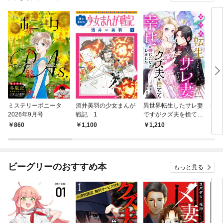
ミステリーボニータ
酒井美羽の少女まんが
異世界転生したサレ妻
金髪
2026年9月号
戦記 1
ですがクズ夫を捨てて
幸せを掴むことにしま
860
1,100
1,210
6
した
ビーグリーのおすすめ本
もっと見る