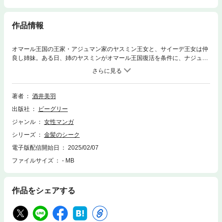
作品情報
オマール王国の王家・アジュマン家のヤスミン王女と、サイーデ王女は仲
良し姉妹。ある日、姉のヤスミンがオマール王国復活を条件に、ナジュド
王国の皇子と政略結婚させられることになり……。恋人のいる姉を逃がす
ため、妹のサイーデが身代わりで結婚することになったのだが――？豪華
絢爛なロイヤル・アラビアンロマンス！
著者
酒井美羽
出版社
ビーグリー
ジャンル
女性マンガ
シリーズ
金髪のシーク
電子版配信開始日
2025/02/07
ファイルサイズ
- MB
作品をシェアする