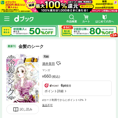
作品検索
カート
はじめての方へ
金髪のシーク
最新刊
完結
酒井美羽
マンガ
660
(税込)
6
pt
獲得
ポイント詳細
dカード利用でさらにポイント+2%
返品不可
試し読み