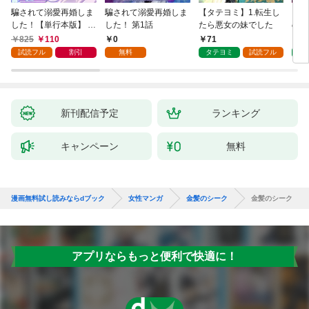
騙されて溺愛再婚しま
騙されて溺愛再婚しま
【タテヨミ】1.転生し
【タ
した！【単行本版】 1
した！ 第1話
たら悪女の妹でした
の私
巻
825
110
0
71
7
試読フル
割引
無料
タテヨミ
試読フル
タ
新刊配信予定
ランキング
キャンペーン
無料
漫画無料試し読みならdブック
女性マンガ
金髪のシーク
金髪のシーク
アプリならもっと便利で快適に！