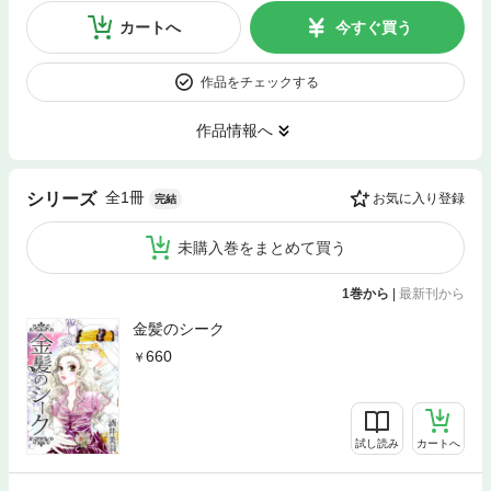
カートへ
今すぐ買う
作品をチェックする
作品情報へ
全1冊
シリーズ
お気に入り登録
完結
未購入巻をまとめて買う
1巻から
|
最新刊から
金髪のシーク
660
試し読み
カートへ