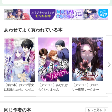
あわせてよく買われている本
【単行本】おデブ悪女
【タテヨミ】あなたは
【タテヨミ】クロユ
バッ
に転生したら、なぜか
もういりません
リ〜復讐サークル〜
ロイ
ラスボス王子様に執着
今世
されています
りが
てく
OMI
同じ作者の本
もっと見る