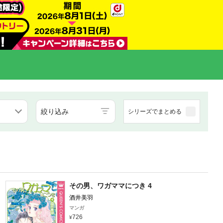
絞り込み
シリーズでまとめる
その男、ワガママにつき 4
酒井美羽
マンガ
726