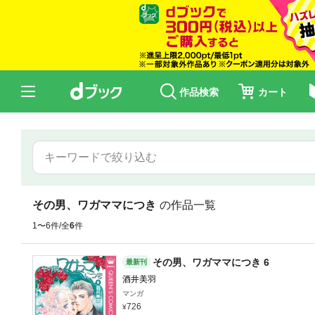
作品検索
カート
その男、ワガママにつき
の作品一覧
1〜6件/全
6
件
その男、ワガママにつき 6
最新刊
酒井美羽
マンガ
726