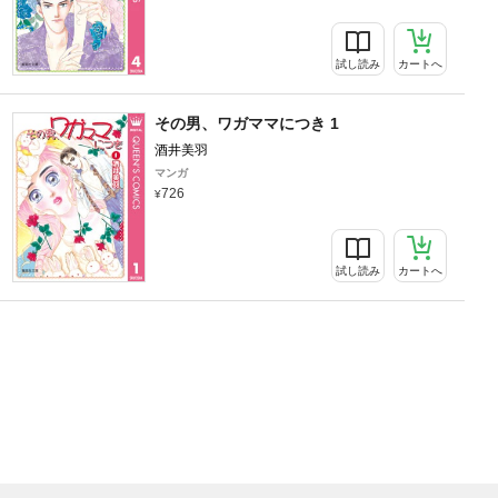
試し読み
カートへ
その男、ワガママにつき 1
酒井美羽
マンガ
726
試し読み
カートへ