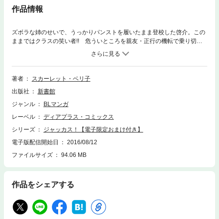
作品情報
ズボラな姉のせいで、うっかりパンストを履いたまま登校した啓介。この
ままではクラスの笑い者!! 危ういところを親友・正行の機転で乗り切る
も、保健室で着替える最中、正行が脚をガン見していて……。パンスト男
子の青春デイドリーム。連載時のカラーを再現したデジタル版限定仕様！
【電子限定おまけ付き】描き下ろしイラストペーパー（１P）収録！
著者
スカーレット・ベリ子
出版社
新書館
ジャンル
BLマンガ
レーベル
ディアプラス・コミックス
シリーズ
ジャッカス！【電子限定おまけ付き】
電子版配信開始日
2016/08/12
ファイルサイズ
94.06 MB
作品をシェアする