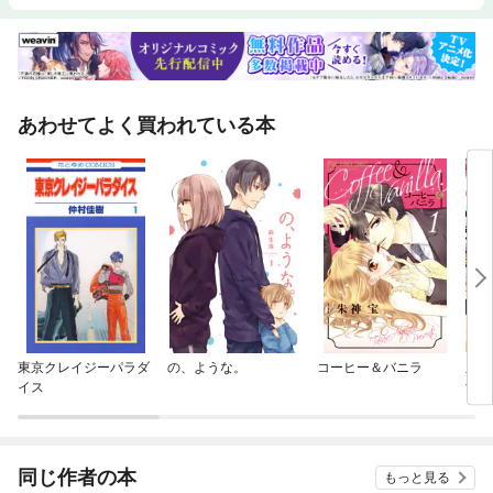
あわせてよく買われている本
東京クレイジーパラダ
の、ような。
コーヒー＆バニラ
皇帝
イス
女官
て後
ん～
冊版
同じ作者の本
もっと見る