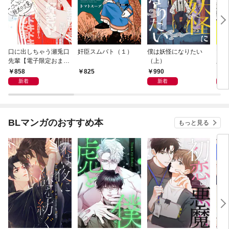
口に出しちゃう瀬兎口
奸臣スムバト（１）
僕は妖怪になりたい
マン
先輩【電子限定おまけ
（上）
必要
付き】
858
990
1,
825
新着
新着
BLマンガのおすすめ本
もっと見る