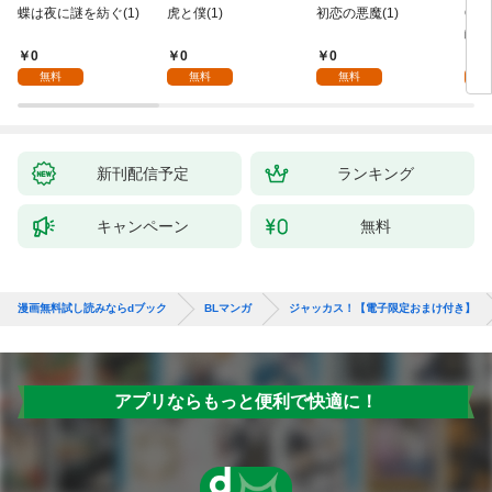
蝶は夜に謎を紡ぐ(1)
虎と僕(1)
初恋の悪魔(1)
Ove
齢版
0
0
0
0
無料
無料
無料
新刊配信予定
ランキング
キャンペーン
無料
漫画無料試し読みならdブック
BLマンガ
ジャッカス！【電子限定おまけ付き】
アプリならもっと便利で快適に！