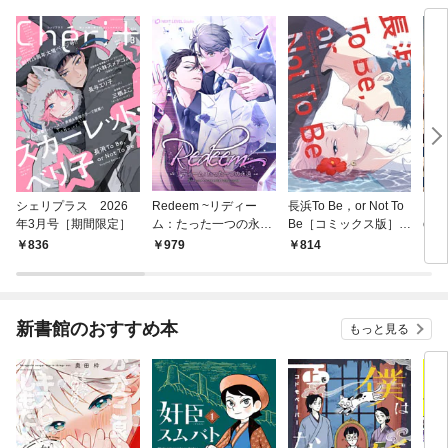
シェリプラス 2026
Redeem ~リディー
長浜To Be，or Not To
【バ
年3月号［期間限定］
ム：たった一つの永遠
Be［コミックス版］
e，o
~ 1
【電子限定おまけ付
836
979
814
1
き】
新書館のおすすめ本
もっと見る