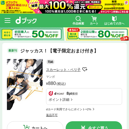
作品検索
カート
はじめての方へ
ジャッカス！【電子限定おまけ付き】
最新刊
完結
スカーレット・ベリ子
マンガ
880
(税込)
8
pt
獲得
ポイント詳細
dカード利用でさらにポイント+2%
返品不可
カートへ
今すぐ買う