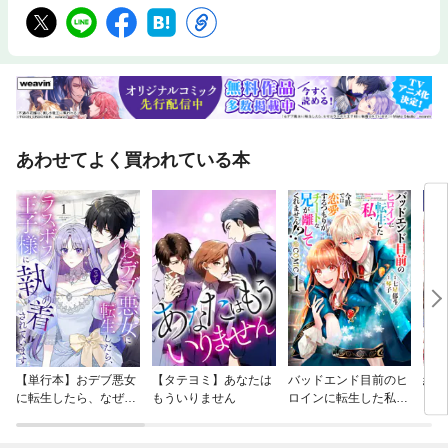
あわせてよく買われている本
【単行本】おデブ悪女
【タテヨミ】あなたは
バッドエンド目前のヒ
結界
に転生したら、なぜか
もういりません
ロインに転生した私、
ラスボス王子様に執着
今世では恋愛するつも
されています
りがチートな兄が離し