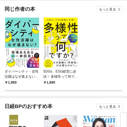
てくれません！？@C
OMIC
同じ作者の本
もっと見る
ダイバーシティ・女性
SDGs、ESG経営に必
活躍はなぜ進まない？
須！ 多様性って何です
組織の成長を阻む性
か？ D＆I、ジェンダー
1,980
1,980
別ガチャ克服法
平等入門
日経BPのおすすめ本
もっと見る