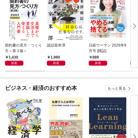
契約書の見方・つくり
談話室米澤
日経ウーマン 2026年9
日経
方＜第３版＞
月号 [雑誌]
ト！
【表
1,430
1,980
889
8
新着
新着
新着
ビジネス・経済のおすすめ本
もっと見る