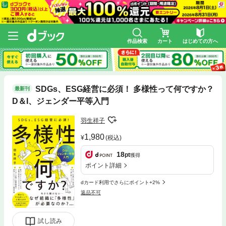
作品検索
カート
はじめての方へ
SDGs、ESG経営に必須！ 多様性って何ですか？
最新刊
D＆I、ジェンダー平等入門
羽生祥子
1,980
(税込)
18
pt
獲得
ポイント詳細
dカード利用でさらにポイント+2%
返品不可
試し読み