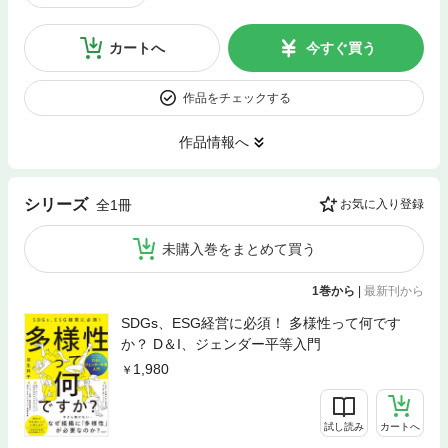
カートへ
今すぐ買う
作品をチェックする
作品情報へ
シリーズ
全1冊
お気に入り登録
未購入巻をまとめて買う
1巻から
|
最新刊から
SDGs、ESG経営に必須！ 多様性って何です
か？ D＆I、ジェンダー平等入門
1,980
試し読み
カートへ