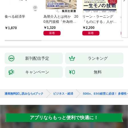
食べる経済学
為替介入とは何か 20
リーン・ラーニング
経済
0兆円規模「外為特
「ものにする」人が自
都市
会」が生まれた謎
然とやっている 最小の
よう
1,320
2,200
1,
1,870
インプットで最大の成
新着
新着
果を得る学習法
新刊配信予定
ランキング
キャンペーン
無料
漫画無料試し読みならdブック
ビジネス・経済
SDGs、ESG経営に必須！ 多様
アプリならもっと便利で快適に！