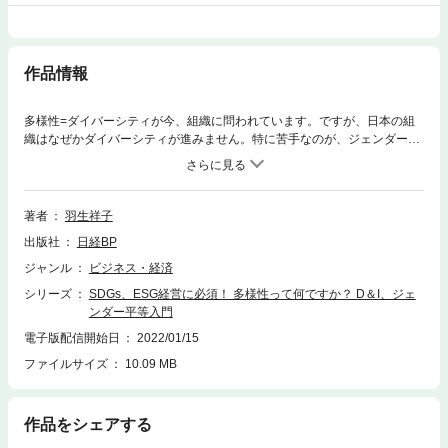
作品情報
多様性=ダイバーシティが今、組織に問われています。ですが、日本の組
織はなぜかダイバーシティが進みません。特に苦手なのが、ジェンダー平
等。企業を取材して分かった「多様性に欠ける組織によくある言い訳ベス
ト5」は、これです。1位「女性だけ特別視する必要あるの?」2位「D&Iや
って、経営が上向くのか?」3位「管理職に該当する女性がいない」4位
「多様性はOKだが、女性活躍はNG」5位「女性がみんな、バリバリ働き
著者
羽生祥子
たいとは限らない」それぞれの問いに、50のデータで答えていきましょ
出版社
日経BP
う。【読みどころ】◎今さら聞けない… なぜ「多様性」が組織に必要 なの
か! ?◎ 50のデータで裏付け! D&Iが企業の成長につながるわけ◎リーダ
ジャンル
ビジネス・経済
ー必読! 経営戦略 が成功したすごいダイバー推進企業事例◎ 新コーポレー
シリーズ
SDGs、ESG経営に必須！ 多様性って何ですか？ D＆I、ジェ
トガバナンス で企業が対応すべき6つのこと■何からやればいい? に答えま
ンダー平等入門
す【多様性早見表】【女性活躍4タイプ】 でチームのダイバー推進度を判
定!■推薦コメントも続々! 「言い訳ばかりの上司に、必ず読ませてくださ
電子版配信開始日
2022/01/15
い。」――サイボウズ社長 青野慶久「多様性のある企業こそ成長す
ファイルサイズ
10.09 MB
る。その証明となる一冊だ。」――アクセンチュア社長 江川昌史「多
様性は未来を突破する切り札だと、豊富な分析から確信しました。」――
日本総合研究所理事長 翁百合
作品をシェアする