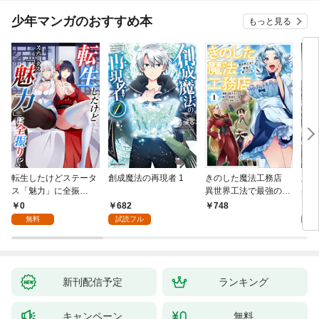
少年マンガのおすすめ本
もっと見る
転生したけどステータ
創成魔法の再現者 1
きのした魔法工務店
王位
ス「魅力」に全振
異世界工法で最強の家
兆候
り！？(1)
づくりを（コミック）
入れ
0
682
0
748
１
る。
無料
試読フル
新刊配信予定
ランキング
キャンペーン
無料