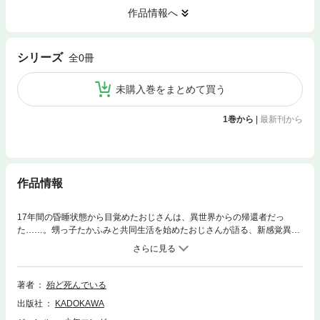
作品情報へ
シリーズ
全0冊
未購入巻をまとめて買う
1巻から
|
最新刊から
作品情報
17年間の昏睡状態から目覚めたおじさんは、異世界からの帰還者だっ
た……。甥っ子たかふみと共同生活を始めたおじさんが語る、新感覚異世
界＆異文化コメディ！ 分冊版第41弾。
著者
殆ど死んでいる
出版社
KADOKAWA