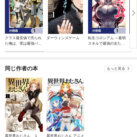
クラス最安値で売られ
ダーウィンズゲーム
転生コロシアム ～最弱
屋根
た俺は、実は最強パラ
スキルで最強の女たち
【分
メーター【分冊版】
を攻略して奴隷ハーレ
ム作ります～【分冊
版】
同じ作者の本
もっと見る
異世界おじさん １
異世界おじさん アニメ