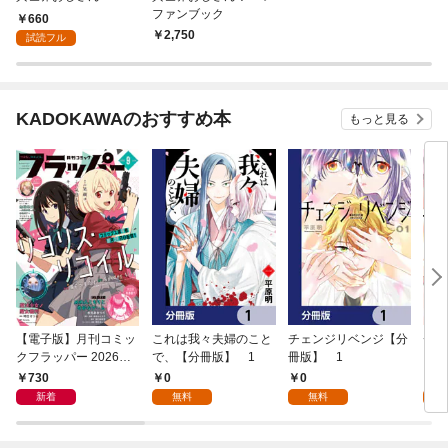
ファンブック
660
2,750
試読フル
KADOKAWAのおすすめ本
もっと見る
【電子版】月刊コミッ
これは我々夫婦のこと
チェンジリベンジ【分
チェ
クフラッパー 2026年9
で、【分冊版】 1
冊版】 1
月号
730
0
0
7
新着
無料
無料
試