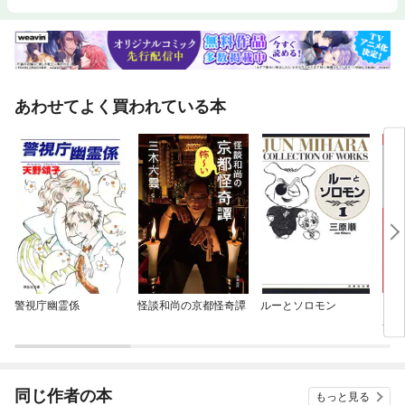
あわせてよく買われている本
警視庁幽霊係
怪談和尚の京都怪奇譚
ルーとソロモン
図解
わか
同じ作者の本
もっと見る