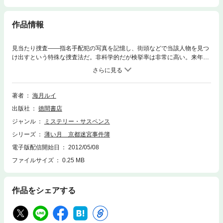
作品情報
見当たり捜査――指名手配犯の写真を記憶し、街頭などで当該人物を見つ
け出すという特殊な捜査法だ。非科学的だが検挙率は非常に高い。来年創
設されるノンフィクション大賞に応募するため、フリーライター・夏目潤
子はその取材にあたっていた。常に五百人もの顔写真を頭に叩き込む専従
捜査官のなかでも、警部補の稲垣は天才的な記憶力と識別能力を持ってい
た。だがある日、稲垣は今まで一度もはずしたことのない「アタリ」をは
著者
海月ルイ
ずした。一体なぜ!? 潤子は非番の稲垣を尾行するが……。※巻末ページ
出版社
徳間書店
のリンク先にはジャンプ出来ませんのでご了承下さい。
ジャンル
ミステリー・サスペンス
シリーズ
薄い月 京都迷宮事件簿
電子版配信開始日
2012/05/08
ファイルサイズ
0.25 MB
作品をシェアする