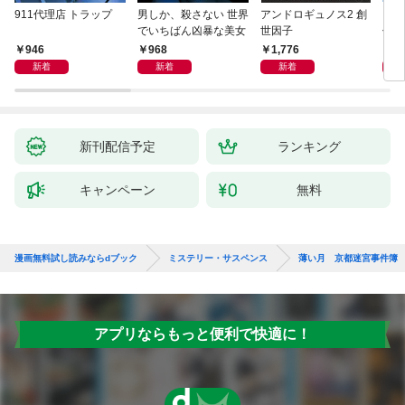
911代理店 トラップ
男しか、殺さない 世界
アンドロギュノス2 創
スー
でいちばん凶暴な美女
世因子
件〈
946
968
1,776
9
新着
新着
新着
新刊配信予定
ランキング
キャンペーン
無料
漫画無料試し読みならdブック
ミステリー・サスペンス
薄い月 京都迷宮事件簿
アプリならもっと便利で快適に！