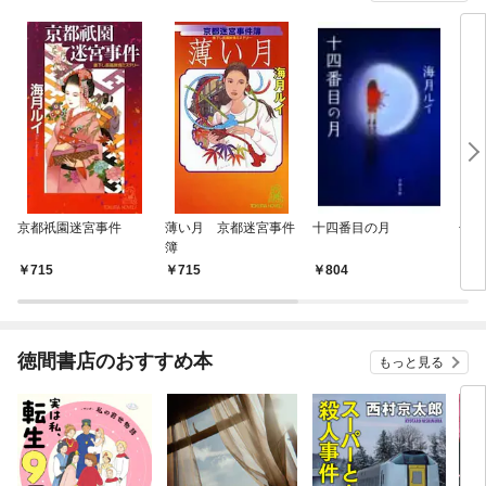
京都祇園迷宮事件
薄い月 京都迷宮事件
十四番目の月
子盗
簿
715
715
804
6
徳間書店のおすすめ本
もっと見る