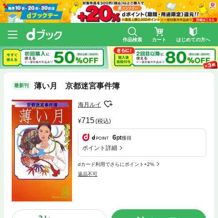
作品検索
カート
はじめての方へ
薄い月 京都迷宮事件簿
最新刊
海月ルイ
715
(税込)
6
pt
獲得
ポイント詳細
dカード利用でさらにポイント+2%
返品不可