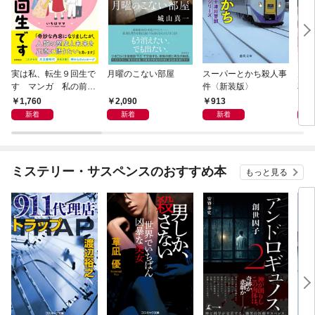
実は私、転生９回生で
月曜のこない部屋
スーパーとかち殺人事
鬼に
す マンガ 私の前世
件〈新装版〉
花嫁
物語
に溺
1,760
2,090
913
8
新着
新着
新着
ミステリー・サスペンスのおすすめ本
もっと見る