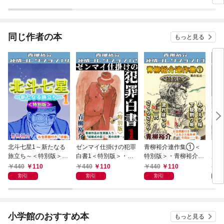
す。
同じ作者の本
もっと見る
北斗七星1～新たなる
ゼンマイ仕掛けの犯罪
青柳裕介連作集①＜
う
旅立ち～＜特別版＞・
白書1＜特別版＞・青
特別版＞・青柳裕介純
別版
青柳裕介純情コレクシ
柳裕介純情コレクショ
情コレクション13
コレ
440
110
440
110
440
110
4
ョン14
ン12
割引
割引
割引
小学館のおすすめ本
もっと見る