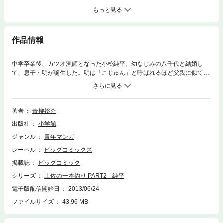
もっと見る
作品情報
中学卒業後、カツオ漁師となった小松純平。幼なじみの八千代と結婚し
て、息子・明が誕生した。明は「こじゅん」と呼ばれるほど父親に似て頑
固でワンパクに育つ。１年の大半を漁で留守にする純平と明の親子関係
は!? 「土佐の一本釣り」完結編！待望の第1巻！！
著者
青柳裕介
出版社
小学館
ジャンル
青年マンガ
レーベル
ビッグコミックス
掲載誌
ビッグコミック
シリーズ
土佐の一本釣り PART2 純平
電子版配信開始日
2013/06/24
ファイルサイズ
43.96 MB