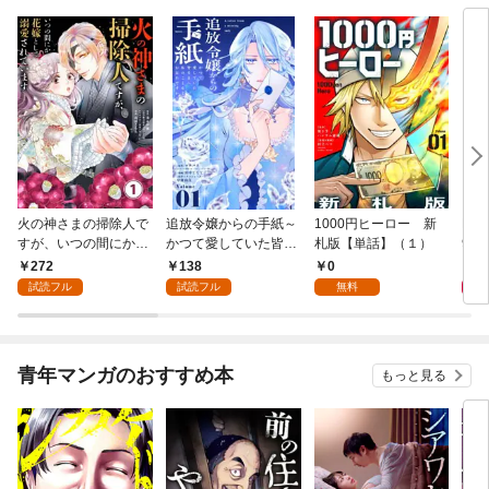
火の神さまの掃除人で
追放令嬢からの手紙～
1000円ヒーロー 新
DIM
すが、いつの間にか花
かつて愛していた皆さ
札版【単話】（１）
9.
嫁として溺愛されてい
まへ 私のことなどお忘
272
138
0
8
ます【単話】（１）
れですか？～【単話】
試読フル
試読フル
無料
（１）
青年マンガのおすすめ本
もっと見る