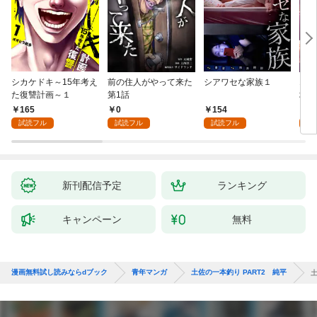
シカケドキ～15年考え
前の住人がやって来た
シアワセな家族１
16
た復讐計画～１
第1話
地獄
165
0
154
1
試読フル
試読フル
試読フル
試
新刊配信予定
ランキング
キャンペーン
無料
漫画無料試し読みならdブック
青年マンガ
土佐の一本釣り PART2 純平
土