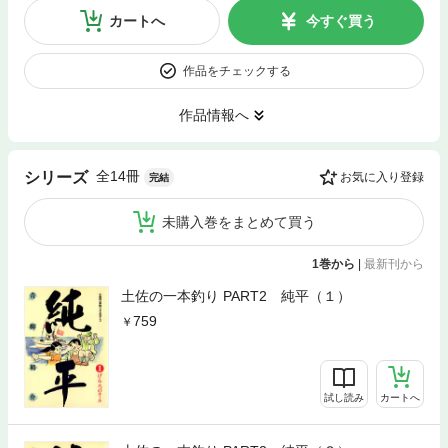
カートへ
今すぐ買う
作品をチェックする
作品情報へ
全14冊
シリーズ
お気に入り登録
完結
未購入巻をまとめて買う
1巻から
|
最新刊から
土佐の一本釣り PART2 純平（１）
759
試し読み
カートへ