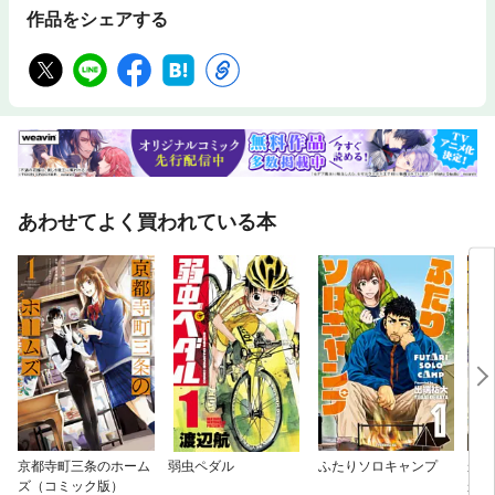
作品をシェアする
あわせてよく買われている本
京都寺町三条のホーム
弱虫ペダル
ふたりソロキャンプ
かく
ズ（コミック版）
かし