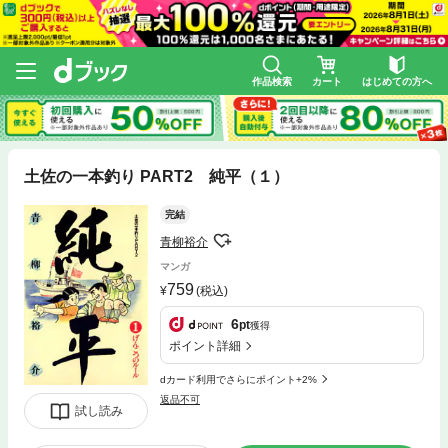
作品検索
カート
はじめての方へ
土佐の一本釣り PART2 純平（１）
完結
青柳裕介
マンガ
759
(税込)
6
pt
獲得
ポイント詳細
dカード利用でさらにポイント+2%
返品不可
試し読み