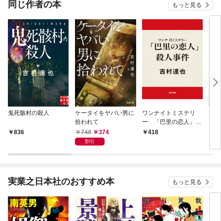
同じ作者の本
もっと見る
鬼死骸村の殺人
ケータイをヤバい男に
ワンナイトミステリ
哀し
拾われて
ー 「巴里の恋人」殺
人事件
748
374
836
418
6
割引
実業之日本社のおすすめ本
もっと見る