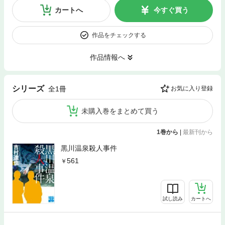
カートへ
今すぐ買う
作品をチェックする
作品情報へ
シリーズ
全1冊
お気に入り登録
未購入巻をまとめて買う
1巻から
|
最新刊から
黒川温泉殺人事件
561
試し読み
カートへ