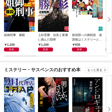
姐御刑事 爆殺
上杉景勝 信長と家康
探偵部への挑戦状 放
虎と
に挑んだ闘将
課後はミステリーとと
騒動
もに 新装版
1,100
1,100
935
1,
新着
新着
新着
ミステリー・サスペンスのおすすめ本
もっと見る