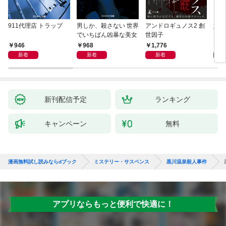
911代理店 トラップ
男しか、殺さない 世界
アンドロギュノス2 創
姐御
でいちばん凶暴な美女
世因子
946
968
1,776
1,
新着
新着
新着
新刊配信予定
ランキング
キャンペーン
無料
漫画無料試し読みならdブック
ミステリー・サスペンス
黒川温泉殺人事件
アプリならもっと便利で快適に！