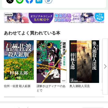
あわせてよく買われている本
信州・佐渡 殺人鉱脈
謎解きはディナーのあ
奥入瀬殺人渓流
「あ
とで
件