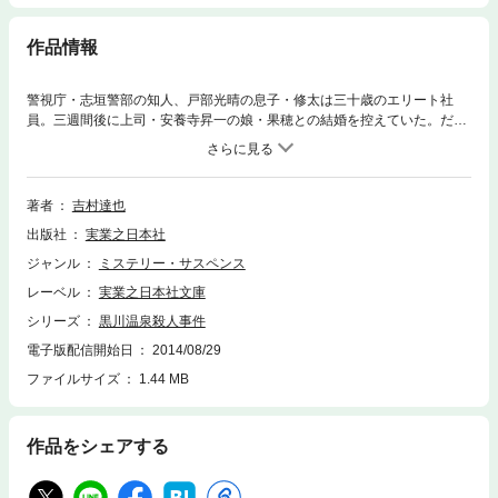
作品情報
警視庁・志垣警部の知人、戸部光晴の息子・修太は三十歳のエリート社
員。三週間後に上司・安養寺昇一の娘・果穂との結婚を控えていた。だ
が、二年前に大きな事故で頭部を負傷し、その後遺症からなのか、記憶が
時折欠落することがある。息子の様子がおかしいと父親の光晴から相談を
受けた志垣が修太に話を聞くと「九州の黒川温泉で女を殺した気がする」
と衝撃の告白が！ 記憶の場所に殺人の痕跡はなかったが、修太の笑顔を
著者
吉村達也
携帯の待ち受け写真にした女の死体が意外な場所で見つかった……。記憶
出版社
実業之日本社
障害に苦しむ男は犯人か、それとも無罪か!? 女性に人気ナンバーワンの温
泉・黒川温泉を舞台に描く、警視庁温泉殺人課シリーズ File 26。
ジャンル
ミステリー・サスペンス
レーベル
実業之日本社文庫
シリーズ
黒川温泉殺人事件
電子版配信開始日
2014/08/29
ファイルサイズ
1.44 MB
作品をシェアする