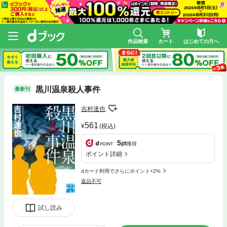
作品検索
カート
はじめての方へ
黒川温泉殺人事件
最新刊
吉村達也
561
(税込)
5
pt
獲得
ポイント詳細
dカード利用でさらにポイント+2%
返品不可
試し読み