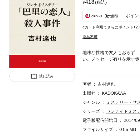
418
(税込)
ポイン
3
pt
獲得
dカード利用でさらにポイント+2
返品不可
地味な性格で友人もおらず、
い。メッセージ有りを示す赤
しい一人二役の行為を繰り返
た。不安と期待で胸が高鳴る
試し読み
だった！
著者
吉村達也
出版社
KADOKAWA
ジャンル
ミステリー・サ
シリーズ
ワンナイトミス
電子版配信開始日
2014/09
ファイルサイズ
0.85 MB