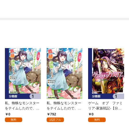
私、蜘蛛なモンスター
私、蜘蛛なモンスター
ゲーム オブ ファミ
をテイムしたので、ス
をテイムしたので、ス
リア-家族戦記-【分冊
パイダーシルクで裁縫
パイダーシルクで裁縫
版】 1
0
792
0
を頑張ります！【分冊
を頑張ります！ 1
無料
試読フル
無料
版】 1