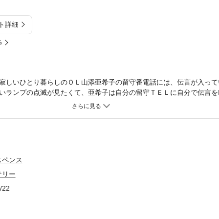
ト詳細
%
寂しいひとり暮らしのＯＬ山添亜希子の留守番電話には、伝言が入って
いランプの点滅が見たくて、亜希子は自分の留守ＴＥＬに自分で伝言を
していた。ところがある日、亜希子をデートに誘う謎の男の声がテープ
。が、甘い夜を夢みてホテルに向かった彼女を待ち受けていたのは上司
スペンス
テリー
/22