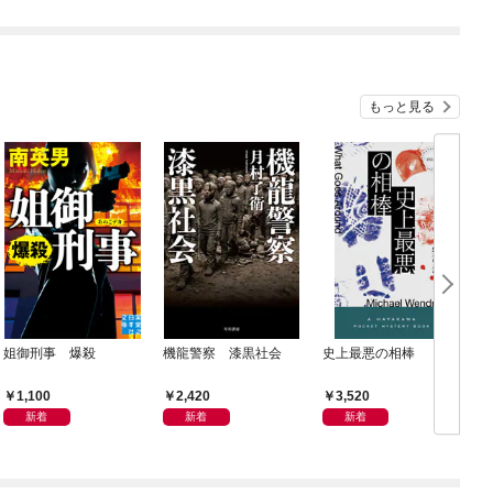
もっと見る
姐御刑事 爆殺
機龍警察 漆黒社会
史上最悪の相棒
1,100
2,420
3,520
新着
新着
新着