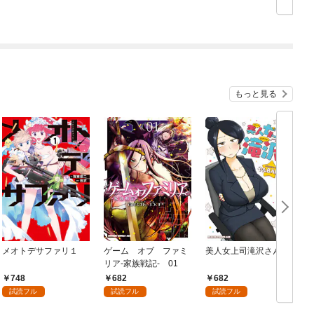
もっと見る
メオトデサファリ１
ゲーム オブ ファミ
美人女上司滝沢さん
リア-家族戦記- 01
748
682
682
試読フル
試読フル
試読フル