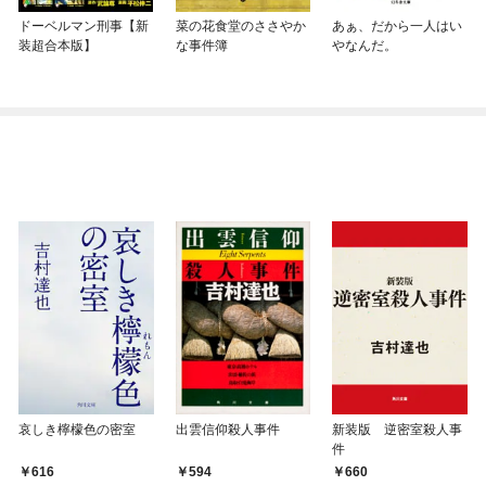
ドーベルマン刑事【新
菜の花食堂のささやか
あぁ、だから一人はい
装超合本版】
な事件簿
やなんだ。
哀しき檸檬色の密室
出雲信仰殺人事件
新装版 逆密室殺人事
件
616
594
660