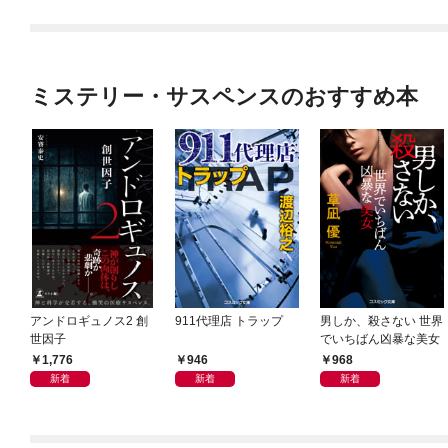
ミステリー・サスペンスのおすすめ本
アンドロギュノス2 創
911代理店 トラップ
男しか、殺さない 世界
世因子
でいちばん凶暴な美女
1,776
946
968
新着
新着
新着