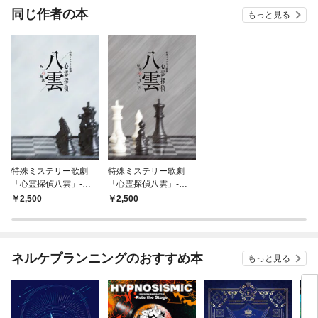
OMIC
同じ作者の本
もっと見る
特殊ミステリー歌劇
特殊ミステリー歌劇
「心霊探偵八雲」-呪
「心霊探偵八雲」-思
いの解法- 公演パンフ
考のバイアス-公演パ
2,500
2,500
レット【電子版】
ンフレット【電子版】
ネルケプランニングのおすすめ本
もっと見る