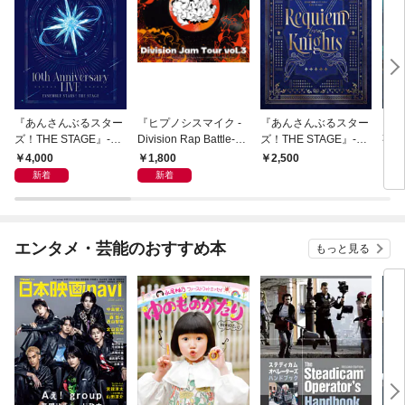
『あんさんぶるスター
『ヒプノシスマイク -
『あんさんぶるスター
But
ズ！THE STAGE』-10t
Division Rap Battle-』
ズ！THE STAGE』-Re
事と
h Anniversary LIVE- パ
Rule the Stage《Divisi
quiem from Knights-
来た
4,000
1,800
2,500
2,
ンフレット【電子版】
on Jam Tour》vol.3 パ
パンフレット【電子
演パ
新着
新着
ンフレット【電子版】
版】
版】
エンタメ・芸能のおすすめ本
もっと見る