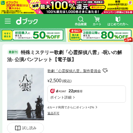
作品検索
カート
はじめての方へ
特殊ミステリー歌劇「心霊探偵八雲」-呪いの解
最新刊
法- 公演パンフレット【電子版】
歌劇「心霊探偵八雲」製作委員会
2,500
(税込)
22
pt
獲得
ポイント詳細
dカード利用でさらにポイント+2%
返品不可
試し読み