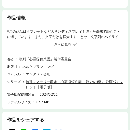
作品情報
※この商品はタブレットなど大きいディスプレイを備えた端末で読むこと
に適しています。また、文字だけを拡大することや、文字列のハイライ
ト、検索、辞書の参照、引用などの機能が使用できません。全32ページ／
フルカラー
著者
歌劇「心霊探偵八雲」製作委員会
出版社
ネルケプランニング
ジャンル
エンタメ・芸能
シリーズ
特殊ミステリー歌劇「心霊探偵八雲」-呪いの解法- 公演パンフ
レット【電子版】
電子版配信開始日
2024/02/21
ファイルサイズ
6.57 MB
作品をシェアする