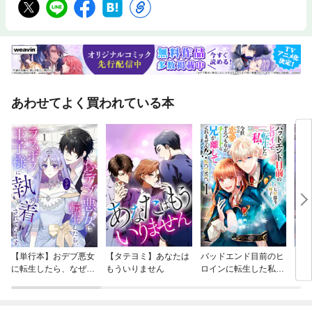
あわせてよく買われている本
【単行本】おデブ悪女
【タテヨミ】あなたは
バッドエンド目前のヒ
【タ
に転生したら、なぜか
もういりません
ロインに転生した私、
リ〜
ラスボス王子様に執着
今世では恋愛するつも
されています
りがチートな兄が離し
てくれません！？@C