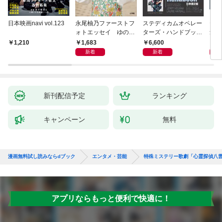
日本映画navi vol.123
永尾柚乃ファーストフ
ステディカムオペレー
テレ
ォトエッセイ ゆのも
ターズ・ハンドブック
集 
のがたり
日本語版 電子版 第２
ーズ
1,683
6,600
1
1,210
版
ウル
新着
新着
【電
新刊配信予定
ランキング
キャンペーン
無料
漫画無料試し読みならdブック
エンタメ・芸能
特殊ミステリー歌劇「心霊探偵八雲
アプリならもっと便利で快適に！