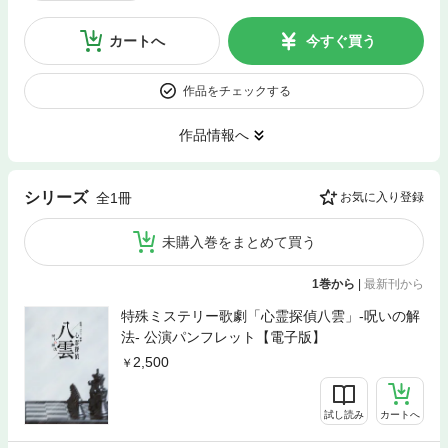
カートへ
今すぐ買う
作品をチェックする
作品情報へ
シリーズ
全1冊
お気に入り登録
未購入巻をまとめて買う
1巻から
|
最新刊から
特殊ミステリー歌劇「心霊探偵八雲」-呪いの解
法- 公演パンフレット【電子版】
2,500
試し読み
カートへ