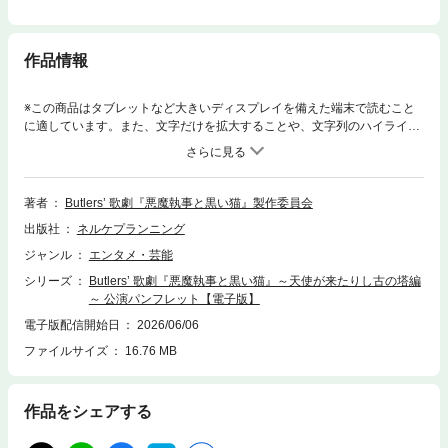
作品情報
※この商品はタブレットなど大きいディスプレイを備えた端末で読むこと
に適しています。また、文字だけを拡大することや、文字列のハイライ
ト、検索、辞書の参照、引用などの機能が使用できません。フルカラー／
全44ページ
著者
Butlers’ 歌劇『悪魔執事と黒い猫』製作委員会
出版社
ネルケプランニング
ジャンル
エンタメ・芸能
シリーズ
Butlers’ 歌劇『悪魔執事と黒い猫』～天使が来たりし古の塔編
～ 公演パンフレット【電子版】
電子版配信開始日
2026/06/06
ファイルサイズ
16.76 MB
作品をシェアする