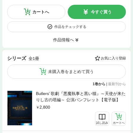
カートへ
今すぐ買う
作品をチェックする
作品情報へ
シリーズ
全1冊
お気に入り登録
未購入巻をまとめて買う
1巻から
|
最新刊から
Butlers’ 歌劇『悪魔執事と黒い猫』～天使が来た
りし古の塔編～ 公演パンフレット【電子版】
2,800
試し読み
カートへ