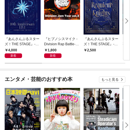
『あんさんぶるスター
『ヒプノシスマイク -
『あんさんぶるスター
But
ズ！THE STAGE』-10t
Division Rap Battle-』
ズ！THE STAGE』-Re
事と
h Anniversary LIVE- パ
Rule the Stage《Divisi
quiem from Knights-
来た
4,000
1,800
2,500
2,
ンフレット【電子版】
on Jam Tour》vol.3 パ
パンフレット【電子
演パ
新着
新着
ンフレット【電子版】
版】
版】
エンタメ・芸能のおすすめ本
もっと見る