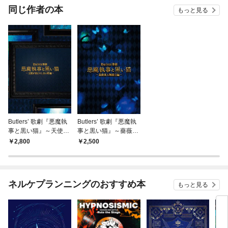
OMIC
同じ作者の本
もっと見る
Butlers’ 歌劇『悪魔執
Butlers’ 歌劇『悪魔執
事と黒い猫』～天使が
事と黒い猫』～薔薇薫
来たりし古の塔編～ 公
る舞踏会編～ 公演パン
2,800
2,500
演パンフレット【電子
フレット【電子版】
版】
ネルケプランニングのおすすめ本
もっと見る