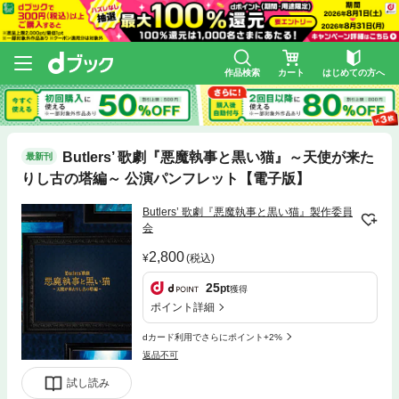
作品検索
カート
はじめての方へ
Butlers’ 歌劇『悪魔執事と黒い猫』～天使が来た
最新刊
りし古の塔編～ 公演パンフレット【電子版】
Butlers’ 歌劇『悪魔執事と黒い猫』製作委員
会
2,800
(税込)
25
pt
獲得
ポイント詳細
dカード利用でさらにポイント+2%
返品不可
試し読み