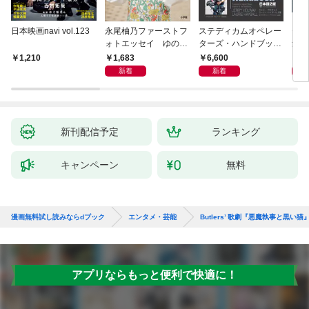
日本映画navi vol.123
永尾柚乃ファーストフ
ステディカムオペレー
テレ
ォトエッセイ ゆのも
ターズ・ハンドブック
集 
のがたり
日本語版 電子版 第２
ーズ
1,683
6,600
1
1,210
版
ウル
新着
新着
【電
新刊配信予定
ランキング
キャンペーン
無料
漫画無料試し読みならdブック
エンタメ・芸能
Butlers’ 歌劇『悪魔執事と
アプリならもっと便利で快適に！