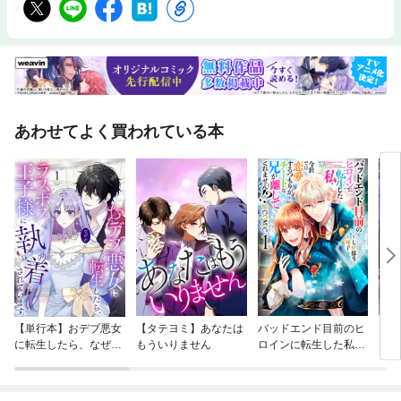
あわせてよく買われている本
【単行本】おデブ悪女
【タテヨミ】あなたは
バッドエンド目前のヒ
【タ
に転生したら、なぜか
もういりません
ロインに転生した私、
リ〜
ラスボス王子様に執着
今世では恋愛するつも
されています
りがチートな兄が離し
てくれません！？@C