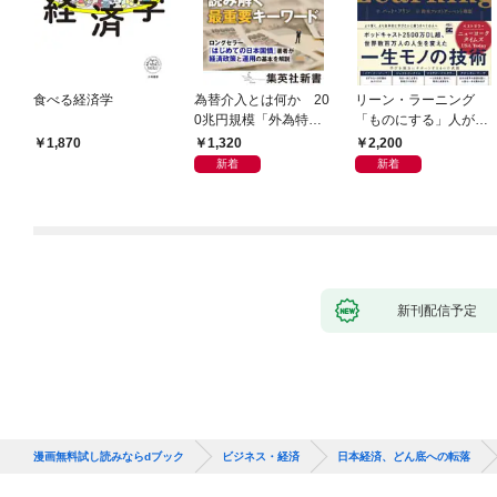
食べる経済学
為替介入とは何か 20
リーン・ラーニング
0兆円規模「外為特
「ものにする」人が自
会」が生まれた謎
然とやっている 最小の
1,320
2,200
1,870
インプットで最大の成
新着
新着
果を得る学習法
新刊配信予定
漫画無料試し読みならdブック
ビジネス・経済
日本経済、どん底への転落