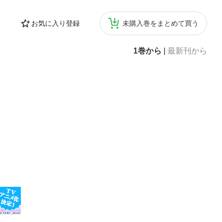
お気に入り登録
未購入巻をまとめて買う
1巻から
|
最新刊から