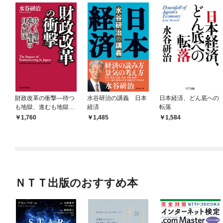
財政改革の衝撃―待つ
水谷研治の講義 日本
日本経済、どん底への
も地獄、進むも地獄の
経済
転落
日本経済
1,760
1,485
1,584
ＮＴＴ出版のおすすめ本