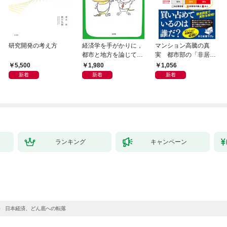
研究開発の考え方
経済学を手がかりに，
マンション高騰の真
都市と地方を論じてみ
実 都市部の「非居住
よう
化」が街を壊す
5,500
1,980
1,056
新着
新着
新着
ランキング
キャンペーン
日本経済、どん底への転落