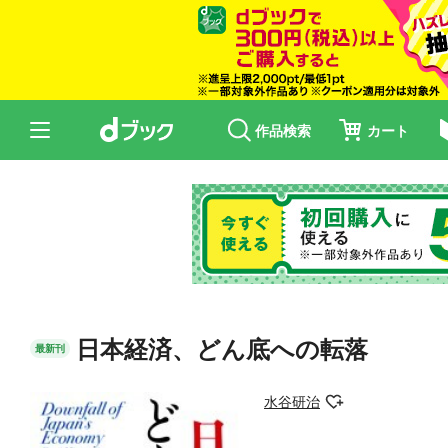
作品検索
カート
日本経済、どん底への転落
最新刊
水谷研治