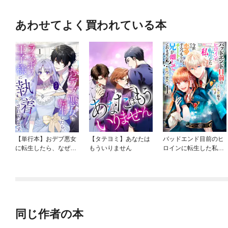
あわせてよく買われている本
【単行本】おデブ悪女
【タテヨミ】あなたは
バッドエンド目前のヒ
に転生したら、なぜか
もういりません
ロインに転生した私、
ラスボス王子様に執着
今世では恋愛するつも
されています
りがチートな兄が離し
てくれません！？@C
OMIC
同じ作者の本