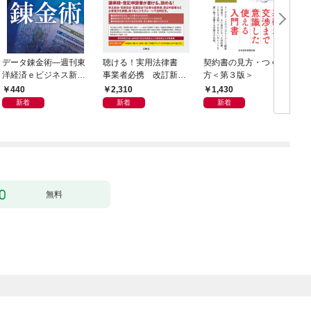
データ錬金術―週刊東
聴ける！実用法律書
契約書の見方・つくり
海
洋経済ｅビジネス新書
事業者必携 改訂新
方＜第３版＞
2
Ｎo.493
版 中小企業のための
440
2,310
1,430
株式会社【株主総会・
新着
新着
新着
取締役会・監査役会】
の議事録・登記の手続
きと書式サンプル集
無料