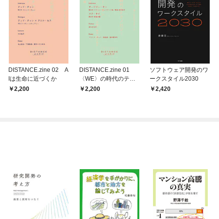
DISTANCE.zine 02 A
DISTANCE.zine 01
ソフトウェア開発のワ
Iは生命に近づくか
〈WE〉の時代のテク
ークスタイル2030
ノロジー
2,200
2,200
2,420