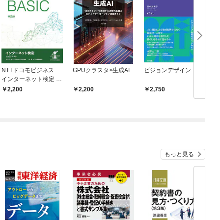
NTTドコモビジネス
GPUクラスタ×生成AI
ビジョンデザイン
インターネット検定 .c
om Master BASIC 公式
2,200
2,200
2,750
テキスト 第5版
もっと見る