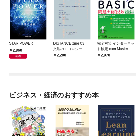
STAR POWER
DISTANCE.zine 03
完全対策 インターネッ
文理のエコロジー
ト検定.com Master BA
2,860
SIC 問題+総まとめ 公
2,200
2,970
新着
式テキスト第5版対応
ビジネス・経済のおすすめ本