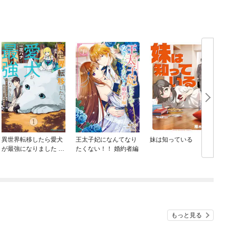
異世界転移したら愛犬
王太子妃になんてなり
妹は知っている
が最強になりました ～
たくない！！ 婚約者編
シルバーフェンリルと
俺が異世界暮らしを始
めたら～ THE COMIC
もっと見る