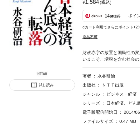
1,584
(税込)
ポイ
14
pt
獲得
dカード利用でさらにポイント+2
返品不可
財政赤字の放置と国民性の変
いまこそ、増税を含む社会の
著者
水谷研治
出版社
ＮＴＴ出版
試し読み
ジャンル
ビジネス・経済
シリーズ
日本経済、どん
電子版配信開始日
2014/06
ファイルサイズ
0.47 MB