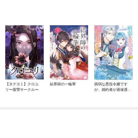
【タテヨミ】クロユ
結界師の一輪華
病弱な悪役令嬢です
リ〜復讐サークル〜
が、婚約者が過保護す
ぎて逃げ出したい(私た
ち犬猿の仲でしたよ
ね！？)