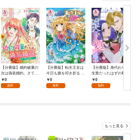
【分冊版】婚約破棄の
【分冊版】転生王女は
【分冊版】身代わりの
次は偽装婚約。さて、
今日も旗を叩き折る 第
生贄だったはずの私、
その次は……。 第1話
1話（アリアンローズ
凶犬王子の愛に困惑中
0
0
0
（アリアンローズコミ
コミックス）
第1話（アリアンロー
無料
無料
無料
ックス）
ズコミックス）
もっと見る