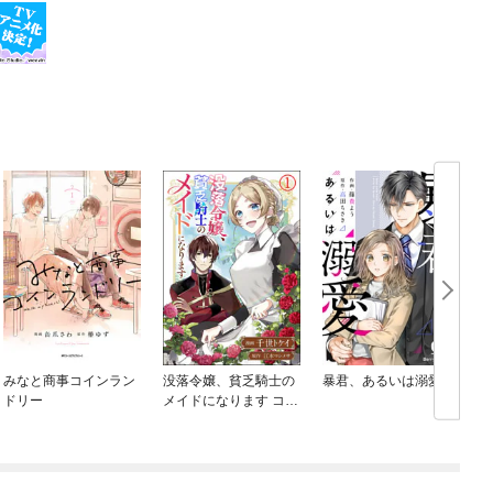
みなと商事コインラン
没落令嬢、貧乏騎士の
暴君、あるいは溺愛
ドリー
メイドになります コミ
ック版（分冊版）