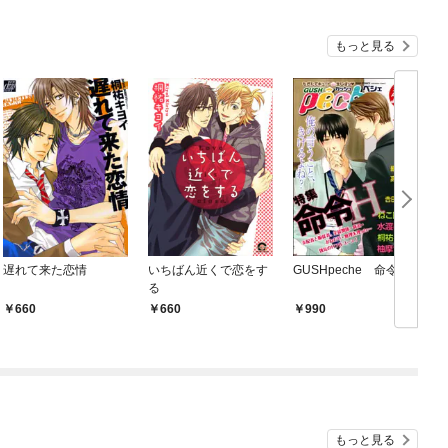
もっと見る
遅れて来た恋情
いちばん近くで恋をす
GUSHpeche 命令Ｈ
る
660
660
990
もっと見る