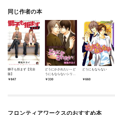
同じ作者の本
獅子も拒まず【完全
どうにかされたい～ど
どうにもならない
版】
うにもならないシリー
ズ～
847
330
660
フロンティアワークスのおすすめ本