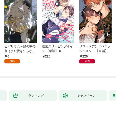
ビバリウム～籠の中の
溺愛スリーピングボイ
リワードアンドパニッ
鳥はまだ愛を知らない
ス 【単話】 #1
シュメント 【単話】
【全年齢版】(1)
第1話
0
220
220
無料
新着
ランキング
キャンペーン