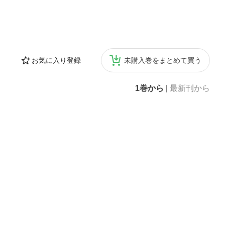
お気に入り登録
未購入巻をまとめて買う
1巻から
|
最新刊から