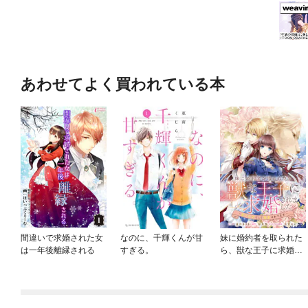
あわせてよく買われている本
間違いで求婚された女
なのに、千輝くんが甘
妹に婚約者を取られた
は一年後離縁される
すぎる。
ら、獣な王子に求婚さ
れました～またたびと
して溺愛されてます
～ 【連載版】