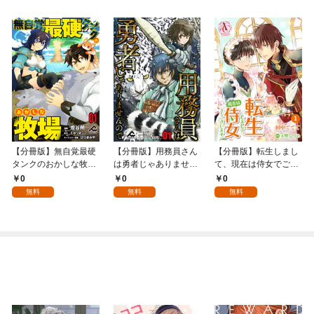
【分冊版】無自覚最硬
【分冊版】用務員さん
【分冊版】転生しまし
タンクのおかしな牧場
は勇者じゃありません
て、現在は侍女でござ
第1話
ので 第1話
います。 第1話（アリ
0
0
0
アンローズコミック
無料
無料
無料
ス）