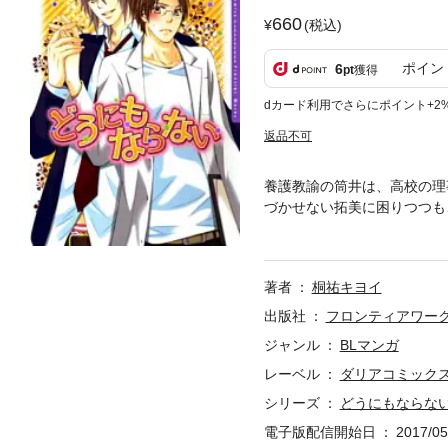
660
(税込)
ポイン
6
pt
獲得
dカード利用でさらにポイント+2
返品不可
養護教諭の筒井は、高校の理
づかせない拓美に困りつつも
助けられた筒井は、今度は嫉
秘書のアダルトラブも収録☆
著者
桐祐キヨイ
出版社
フロンティアワー
ジャンル
BLマンガ
レーベル
ダリアコミックス
シリーズ
どうにもならな
電子版配信開始日
2017/05