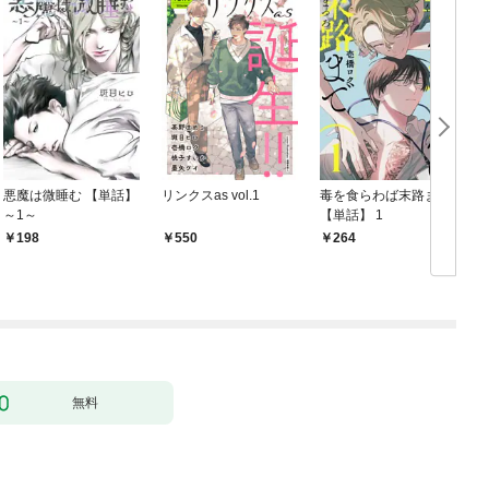
悪魔は微睡む 【単話】
リンクスas vol.1
毒を食らわば末路まで
～1～
【単話】 1
【
198
550
264
無料