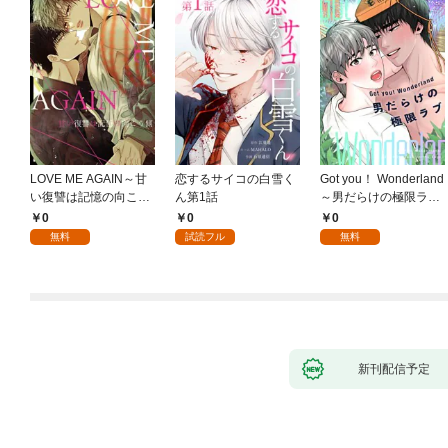
LOVE ME AGAIN～甘
恋するサイコの白雪く
Got you！ Wonderland
い復讐は記憶の向こう
ん第1話
～男だらけの極限ラブ
側～(1)
～(1)
0
0
0
無料
試読フル
無料
新刊配信予定