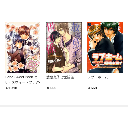
Daria Sweet Book-ダ
放蕩息子と世話係
ラブ・ホーム
リアスウィートブック-
1,210
660
660