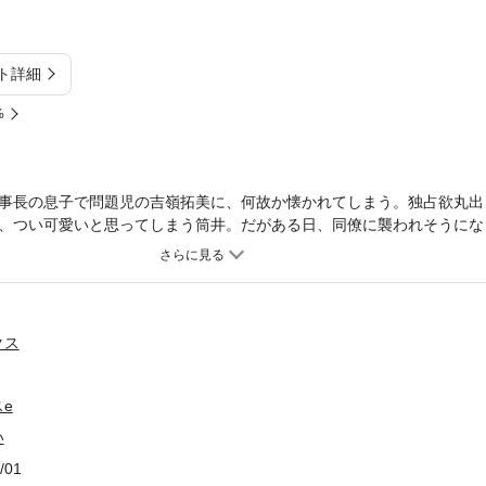
ト詳細
%
事長の息子で問題児の吉嶺拓美に、何故か懐かれてしまう。独占欲丸出
、つい可愛いと思ってしまう筒井。だがある日、同僚に襲われそうにな
妬で怒った拓美に保健室でＨなことをされてしまい…！？息子超溺愛の
クス
e
い
/01