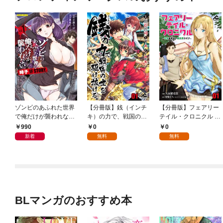
ゾンビのあふれた世界
【分冊版】銭（インチ
【分冊版】フェアリー
で俺だけが襲われない
キ）の力で、戦国の世
テイル・クロニクル ～
時子 IF STORY 1
を駆け抜ける。 第1話
空気読まない異世界ラ
990
0
0
イフ～ 第1話
新着
無料
無料
BLマンガのおすすめ本