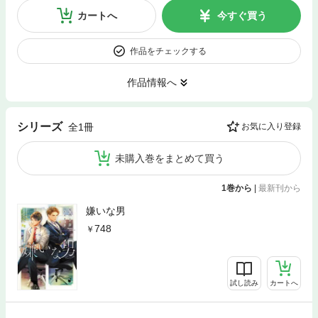
カートへ
今すぐ買う
作品をチェックする
作品情報へ
シリーズ
全1冊
お気に入り登録
未購入巻をまとめて買う
1巻から
|
最新刊から
嫌いな男
748
試し読み
カートへ