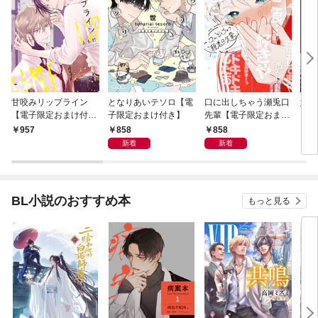
甘咬みリップライン
となりあいテソロ【電
口に出しちゃう瀬兎口
奸臣
【電子限定おまけ付
子限定おまけ付き】
先輩【電子限定おまけ
き】
付き】
858
858
957
8
新着
新着
BL小説のおすすめ本
もっと見る