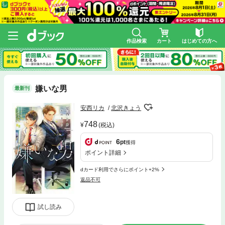
作品検索
カート
はじめての方へ
嫌いな男
最新刊
安西リカ
北沢きょう
748
(税込)
6
pt
獲得
ポイント詳細
dカード利用でさらにポイント+2%
返品不可
試し読み