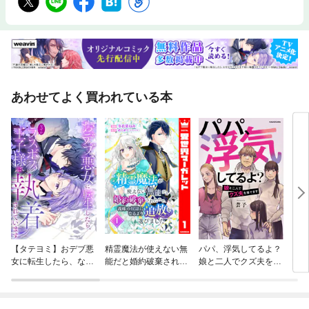
あわせてよく買われている本
【タテヨミ】おデブ悪
精霊魔法が使えない無
パパ、浮気してるよ？
「異
女に転生したら、なぜ
能だと婚約破棄された
娘と二人でクズ夫を捨
山の
かラスボス王子様に執
ので、義妹の奴隷にな
てます
強さ
着されています
るより追放を選びまし
びま
た