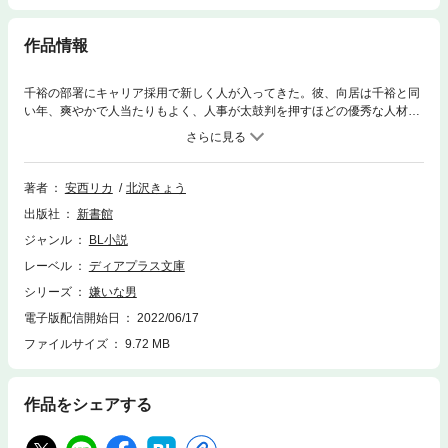
作品情報
千裕の部署にキャリア採用で新しく人が入ってきた。彼、向居は千裕と同
い年、爽やかで人当たりもよく、人事が太鼓判を押すほどの優秀な人材だ
った。そんな向居に淡い敵愾心を感じつつ、まともに勝負するのを避けて
いた千裕だが、あるとき彼の眼差しに潜む熱に気付いてしまう。向居は自
分が好きなのだ。仕事では敵わない向居が千裕にだけ甘くなる。それを心
地よく感じていたところ……？ 甘く切ない、大人の恋。
著者
安西リカ
北沢きょう
出版社
新書館
ジャンル
BL小説
レーベル
ディアプラス文庫
シリーズ
嫌いな男
電子版配信開始日
2022/06/17
ファイルサイズ
9.72 MB
作品をシェアする