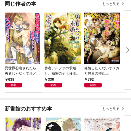
同じ作者の本
もっと見る
異世界召喚されたら、
勇者アルファの求婚
発情したくないオメガ
子妖
勇者じゃなくてオメガ
と、秘密の子【分冊
と異界の神官王
ごは
になりました
版】1
638
330
792
6
新着
新着
新着
新書館のおすすめ本
もっと見る