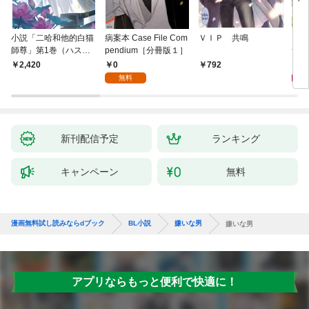
小説「二哈和他的白猫
病案本 Case File Com
ＶＩＰ 共鳴
アイ
師尊」第1巻（ハスキ
pendium［分冊版１］
つい
ーとかれのしろねこし
0
9
2,420
792
ずん）
無料
新刊配信予定
ランキング
キャンペーン
無料
漫画無料試し読みならdブック
BL小説
嫌いな男
嫌いな男
アプリならもっと便利で快適に！