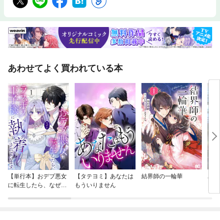
あわせてよく買われている本
【単行本】おデブ悪女
【タテヨミ】あなたは
結界師の一輪華
バッ
に転生したら、なぜか
もういりません
ロイ
ラスボス王子様に執着
今世
されています
りが
てく