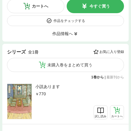
カートへ
今すぐ買う
作品をチェックする
作品情報へ
シリーズ
全1冊
お気に入り登録
未購入巻をまとめて買う
1巻から
|
最新刊から
小説あります
770
試し読み
カートへ