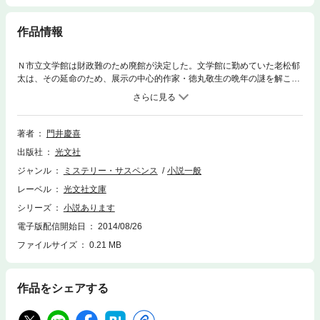
作品情報
Ｎ市立文学館は財政難のため廃館が決定した。文学館に勤めていた老松郁
太は、その延命のため、展示の中心的作家・徳丸敬生の晩年の謎を解こう
と考える。30年前、作家は置き手紙を残して行方不明となっていたの
だ……。謎解きの過程で郁太は、文学館の存続を懸けて「人はなぜ小説を
読むのか」という大きな命題に挑むことに。はたして、主人公がたどり着
いた結論とは!?
著者
門井慶喜
出版社
光文社
ジャンル
ミステリー・サスペンス
小説一般
レーベル
光文社文庫
シリーズ
小説あります
電子版配信開始日
2014/08/26
ファイルサイズ
0.21 MB
作品をシェアする