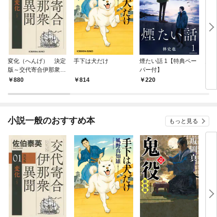
変化（へんげ） 決定
手下は犬だけ
煙たい話 1【特典ペー
鬼役
版～交代寄合伊那衆異
パー付】
聞（1）～
880
814
220
7
小説一般のおすすめ本
もっと見る