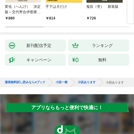
変化（へんげ） 決定
手下は犬だけ
鬼役（壱） 新装版
南町
版～交代寄合伊那衆異
舟の
聞（1）～
880
814
726
9
新刊配信予定
ランキング
キャンペーン
無料
漫画無料試し読みならdブック
小説一般
小説あります
小説あります
アプリならもっと便利で快適に！