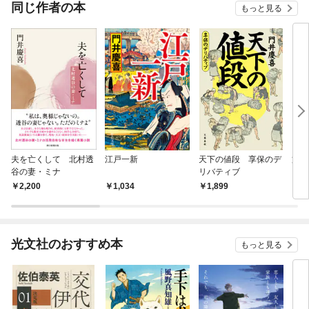
OMI
同じ作者の本
もっと見る
夫を亡くして 北村透
江戸一新
天下の値段 享保のデ
文豪
谷の妻・ミナ
リバティブ
2,200
1,034
1,899
9
光文社のおすすめ本
もっと見る