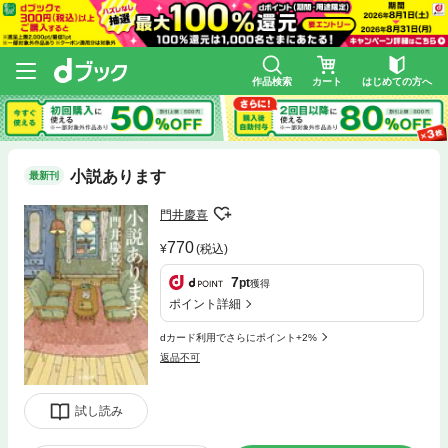
作品検索
カート
はじめての方へ
小説あります
最新刊
門井慶喜
770
(税込)
7
pt
獲得
ポイント詳細
dカード利用でさらにポイント+2%
返品不可
試し読み