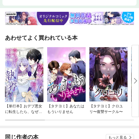
あわせてよく買われている本
【単行本】おデブ悪女
【タテヨミ】あなたは
【タテヨミ】クロユ
バッ
に転生したら、なぜか
もういりません
リ〜復讐サークル〜
ロイ
ラスボス王子様に執着
今世
されています
りが
てく
OMI
同じ作者の本
もっと見る