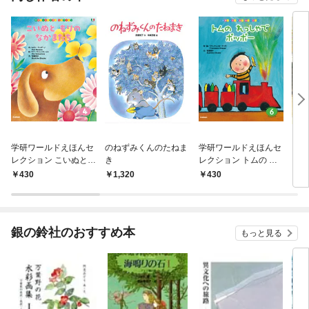
学研ワールドえほんセ
のねずみくんのたねま
学研ワールドえほんセ
とん
レクション こいぬと
き
レクション トムの れ
もりの なかまたち
っしゃで ポッポー
430
1,320
430
1,
銀の鈴社のおすすめ本
もっと見る