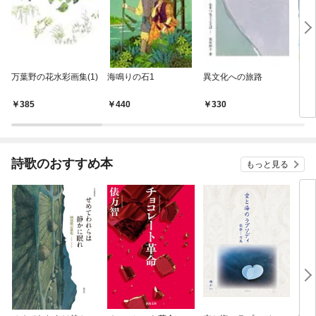
万葉野の花水彩画集(1)
海鳴りの石1
異文化への旅路
どれ
385
440
330
3
詩歌のおすすめ本
もっと見る