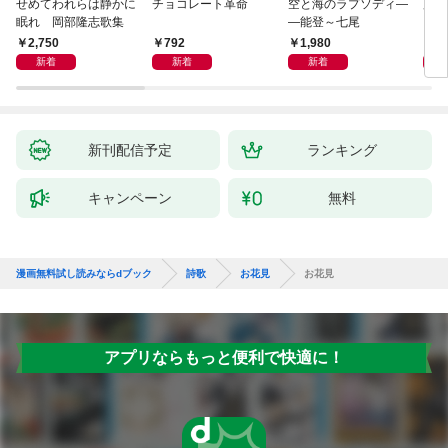
せめてわれらは静かに
チョコレート革命
空と海のラプソディ―
藤原
眠れ 岡部隆志歌集
―能登～七尾
2,750
792
1,980
1,
新着
新着
新着
新刊配信予定
ランキング
キャンペーン
無料
漫画無料試し読みならdブック
詩歌
お花見
お花見
アプリならもっと便利で快適に！