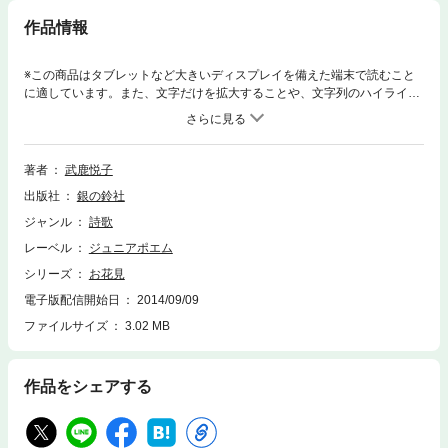
作品情報
※この商品はタブレットなど大きいディスプレイを備えた端末で読むこと
に適しています。また、文字だけを拡大することや、文字列のハイライ
ト、検索、辞書の参照、引用などの機能が使用できません。「お花見」サ
ルスベリの枝を／ぞろぞろぞろぞろ／ありの行列がのぼっていきます夏は
まっさかり／サルスベリは花ざかりありたちは一日お花見をして／花の蜜
に酔っぱらってかえります／サルスベリいろの／ゆうぐれに
著者
武鹿悦子
出版社
銀の鈴社
ジャンル
詩歌
レーベル
ジュニアポエム
シリーズ
お花見
電子版配信開始日
2014/09/09
ファイルサイズ
3.02 MB
作品をシェアする