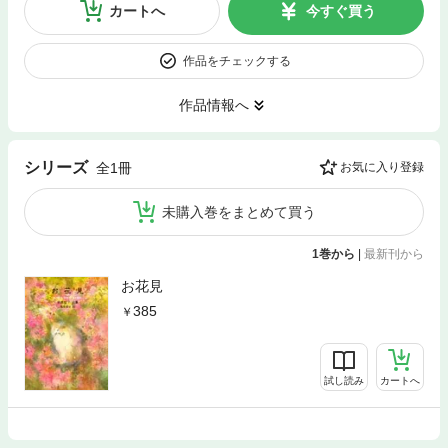
カートへ
今すぐ買う
作品をチェックする
作品情報へ
シリーズ
全1冊
お気に入り登録
未購入巻をまとめて買う
1巻から
|
最新刊から
お花見
385
試し読み
カートへ