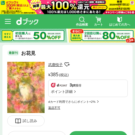
作品検索
カート
はじめての方へ
お花見
最新刊
武鹿悦子
385
(税込)
3
pt
獲得
ポイント詳細
dカード利用でさらにポイント+2%
返品不可
試し読み